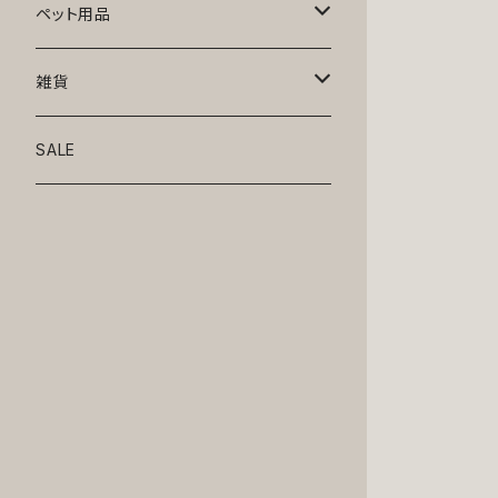
トップス
ペット用品
ニット
ボトムス
ベッド
雑貨
アロハ
ワンピース
リード・首輪
アート
SALE
Oliver Gal
和装
靴・帽子
グラス・食器
Lolita
ジャケット
アクセサリー
ポーチ・バッグ
Kate spade
サングラス・ゴーグル
IZAK
コスプレ
キャリーケース・バッグ
小物
リボン・蝶ネクタイ
Mark tetro
布地
mark tetro
ロンパース・つなぎ
マナーパンツ
エプロン・ミトン
KAHRI HOME
レザー
Kate spade
ベルトタイプ
KAHRI HOME
フォーマル