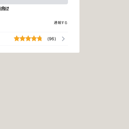
方向け
通報する
(96)