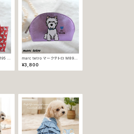
M95 M
marc tetro マークテトロ M89
鞄 か
コインケース ポーチ 小物入れ 化
¥3,800
ンドホ
粧ポーチ コスメポーチ ウエストハ
クスフ
イランドホワイトテリア 犬