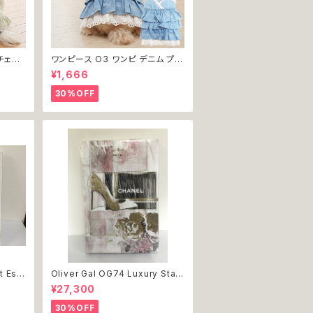
チェッ
ワンピース O3 ワンピ デニム プリ
犬 犬服
ーツ レース 女の子 犬 犬服 小型
¥1,666
 ドッグ
猫 服 洋服 ペット dog ドッグウェ
返品交
ア おしゃれ かわいい 返品交換不
30%OFF
可
t Ess
Oliver Gal OG74 Luxury Stac
インテリ
ked Shoes Rose Giftbox 絵
¥27,300
 結婚
アート インテリア お祝い 贈り物
 誕生日
プレゼント 結婚 新築 開店 周年 バ
30%OFF