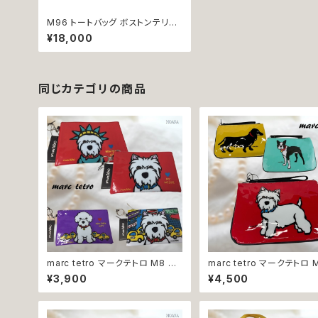
M96 トートバッグ ボストンテリア
犬 marc tetro マーク・テトロ
¥18,000
同じカテゴリの商品
marc tetro マークテトロ M8 M1
marc tetro マークテトロ 
4 M15 M17 ポーチ 小物入れ 化
M102 M103 ポーチ 薄型 
¥3,900
¥4,500
粧ポーチ ウエストハイランドホワ
ース ボストンテリア ウエス
イトテリア プードル 犬
ランドホワイトテリア ミニチ
ックスフンド 犬