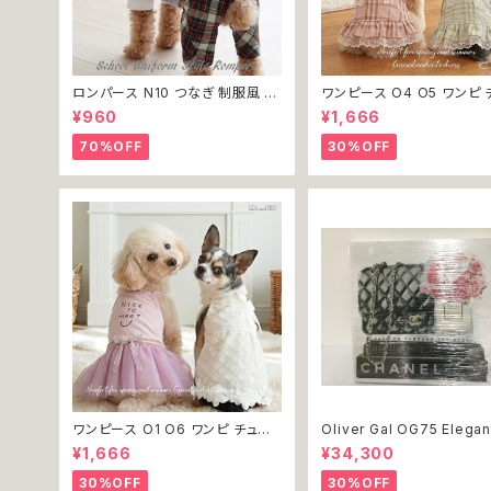
ロンパース N10 つなぎ 制服風 チ
ワンピース O4 O5 ワンピ 
ェック柄 グレー 灰色 コスチューム
ク プリーツ レース 女の子 
¥960
¥1,666
コスプレ ドッグウェア dog 犬 猫
小型 猫 服 洋服 ペット dog
ペット 服 犬服 洋服 オシャレ かわ
ウェア おしゃれ かわいい 
70%OFF
30%OFF
いい 小型犬 返品交換不可
換不可
ワンピース O1 O6 ワンピ チュー
Oliver Gal OG75 Elegan
ル レース 花 フラワー 女の子 犬
entials Paris 絵 アート 
¥1,666
¥34,300
犬服 小型 猫 服 洋服 ペット dog
ア お祝い 贈り物 プレゼント
ドッグウェア おしゃれ かわいい 返
新築 開店 周年 バースデイ
30%OFF
30%OFF