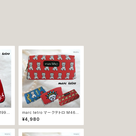
M99
marc tetro マークテトロ M46
レディ
M48 M52 M56 ポーチ 小物入れ
¥4,980
トハイ
化粧ポーチ コスメポーチ ウエスト
ュアダ
ハイランドホワイトテリア パグ 犬