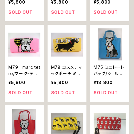
¥5,800
¥5,800
¥5,800
arc tetro マー
etro マーク・テ
arc tetro マー
ク・テトロ
トロ
ク・テトロ
SOLD OUT
SOLD OUT
SOLD OUT
M79 marc tet
M78 コスメティ
M75 ミニトート
ro/マーク・テト
ックポーチ ミニ
バッグ/ショルダ
ロ コスメティ
チュアダックス
ー ミニチュアシ
¥5,800
¥5,800
¥13,800
ックポーチ ミ
犬 marc tetro
ュナウザー 犬 m
ニチュアシュナ
マーク・テトロ
arc tetro マー
SOLD OUT
SOLD OUT
SOLD OUT
ウザー 犬 ピン
ク・テトロ
ク 桃 メイク 化
粧品 小物 雑貨