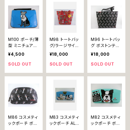
イトテリア パグ
トテリア パグ 犬
犬
M100 ポーチ/薄
M98 トートバッ
M96 トートバッ
型 ミニチュアシ
グ/ラージサイズ
グ ボストンテリ
ュナウザー 犬 m
ウエストハイラン
ア 犬 marc tetr
¥4,500
¥18,000
¥18,000
arc tetro マー
ドテリア 犬 mar
o マーク・テトロ
ク・テトロ
c tetro マーク・
SOLD OUT
SOLD OUT
SOLD OUT
テトロ
M86 コスメティ
M83 コスメティ
M82 コスメティ
ックポーチ ボス
ックポーチ ALL
ックポーチ ボス
トンテリア 犬 m
DOG 犬 marc t
トンテリア 犬 m