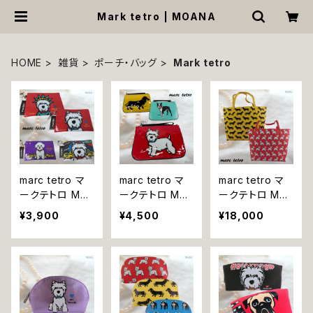
Mark tetro | MOANA
HOME
雑貨
ポーチ・バッグ
Mark tetro
marc tetro マ
marc tetro マ
marc tetro マ
ークテトロ M8
ークテトロ M99
ークテトロ M95
M14 M15 M17
M102 M103 ポ
M97 トートバッ
¥3,900
¥4,500
¥18,000
ポーチ 小物入れ
ーチ 薄型 レディ
グ レディース 鞄
化粧ポーチ ウエ
ース ボストンテ
かばん バッグ ウ
ストハイランドホ
リア ウエストハ
エストハイランド
ワイトテリア プ
イランドホワイト
ホワイトテリア
ードル 犬
テリア ミニチュ
ミニチュアダック
アダックスフンド
スフンド 犬
犬