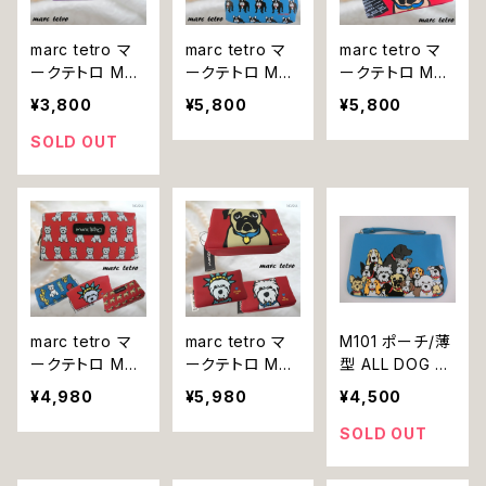
marc tetro マ
marc tetro マ
marc tetro マ
ークテトロ M89
ークテトロ M84
ークテトロ M80
コインケース ポ
M85 M87 ポー
M81 ポーチ 小
¥3,800
¥5,800
¥5,800
ーチ 小物入れ
チ 小物入れ 化
物入れ 化粧ポ
化粧ポーチ コス
粧ポーチ コスメ
ーチ コスメポー
SOLD OUT
メポーチ ウエス
ポーチ ウエスト
チ ウエストハイ
トハイランドホワ
ハイランドホワイ
ランドホワイトテ
イトテリア 犬
トテリア フレン
リア パグ 犬
チブルドッグ ミ
ニチュアダック
スフンド 犬
marc tetro マ
marc tetro マ
M101 ポーチ/薄
ークテトロ M46
ークテトロ M37
型 ALL DOG 犬
M48 M52 M56
M39 M41 ポー
marc tetro マ
¥4,980
¥5,980
¥4,500
ポーチ 小物入れ
チ 小物入れ 化
ーク・テトロ
化粧ポーチ コス
粧ポーチ コスメ
SOLD OUT
メポーチ ウエス
ポーチ ウエスト
トハイランドホワ
ハイランドホワイ