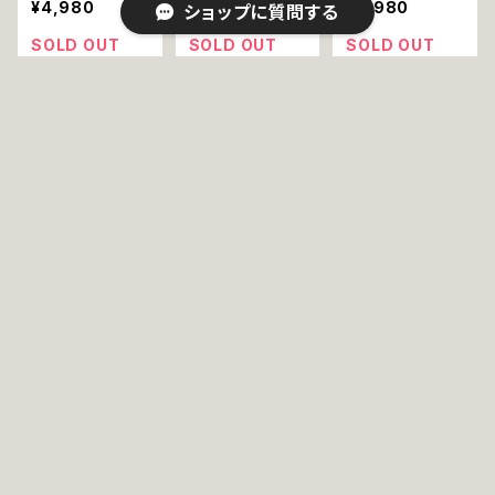
¥4,980
¥4,980
¥5,980
ショップに質問する
marc tetro マ
ザー 小 犬 mar
ワイトテリア NY
ーク・テトロ
c tetro マーク・
犬 marc tetro
SOLD OUT
SOLD OUT
SOLD OUT
テトロ
マーク・テトロ
キーワードから探す
M44 コスメバッ
M43 コスメバッ
M42 コスメバッ
グ ラージ ミニチ
グ ラージ プード
グ ラージ ボスト
ュアダックス 犬
ル 犬 marc tetr
ンテリア 犬 mar
¥5,980
¥5,980
¥5,980
marc tetro マ
o マーク・テトロ
c tetro マーク・
カテゴリから探す
ーク・テトロ
テトロ
SOLD OUT
SOLD OUT
SOLD OUT
Home
雑貨
ポーチ・バッグ
Mark tetro
ペット服
ペット用品