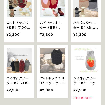
猫服 犬の服 猫
犬 猫 ペット 服
グウェア ドック
の服 小型犬 返
小型犬 返品交
ウェア ドッグ ウ
品交換不可
換不可
ェア 犬 猫 ペッ
ト 服 犬服 猫服
犬の洋服 猫の洋
ニット トップス
ハイネックセー
ハイネックセー
服
B8 B9 ブラウン
ター B6 B7 ニ
ター B4 B5 ニッ
レッド ノルディッ
ット タートル レ
ト スマート クー
¥2,300
¥2,300
¥2,300
ク 柄 くまさん
ッド ピンク ハー
ル タートル ベー
小型 かわいい
ト 小型 おしゃれ
ジュ グレー シン
おしゃれ セータ
かわいい 可愛い
プル 小型 犬 猫
ー 可愛い 北欧
ラブリー キュー
ペット 服 犬服
くま 犬 猫 ペッ
ト トップス 犬
猫服 犬の服 猫
ト 服 犬服 猫服
猫 ペット 服 犬
の服 かわいい
犬の服 猫の服
服 猫服 犬の服
おしゃれ カジュ
犬の洋服 猫の洋
猫の服 ドッグウ
アル ドッグウエ
服 ドッグウェア
ェア
ア ドッグ ウェア
ハイネックセー
ニットトップス B
ハイネックセー
ドックウェア ドッ
ター B2 B3 B23
32 ニット セータ
ター B46 ニット
クウエア ドッグ
B24 ニット セー
ー ローネック ブ
タートルトップス
¥2,300
¥2,300
¥2,500
ウェア
ター タートル ざ
ラック 小型 犬
グレー ストロベ
っくり 編み グレ
猫 ペット 服 犬
リー イチゴ 苺
SOLD OUT
ー ネイビー レッ
服 猫服 犬の服
ドッグウェア ドッ