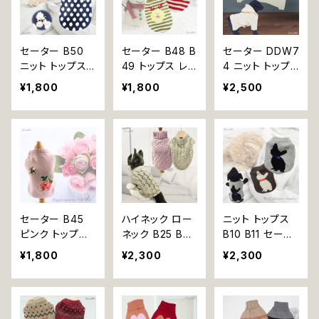
クウェア ドッグ
クウェア ドッグ
ニット 北欧 dog
ウェア 犬 猫 ペ
ウェア 犬 猫 ペ
犬 猫 ペット 服
ット 服 犬服
ット 服 犬服 猫
犬服 猫服 犬の
服
服 猫の服 小型
セーター B50
セーター B48 B
セーター DDW7
犬 子犬 仔犬 お
ニット トップス
49 トップス レッ
4 ニット トップ
しゃれ かわいい
ドット 水玉 ネイ
ド グリーン ボー
ス フード付き d
¥1,800
¥1,800
¥2,500
【返品交換不可】
ビー チェリー ド
ダー ニット バイ
og 犬 猫 犬服
ッグ ウェア dog
カラー クリスマ
猫服 犬の服 猫
犬 猫 ペット 服
ス スノーマン 雪
の服 ペット 服
犬服 猫服 犬の
だるま dog ドッ
ドッグウェア ドッ
服 猫の服 スト
グ ウェア 犬 猫
グ ウェア おしゃ
ーン サクランボ
ペット 服 犬服
れ カジュアル
小型犬 返品交
猫服 犬の服 猫
ギフト プレゼン
換不可
の服 防寒 秋冬
ト 贈り物 【返品
小型犬 返品交
交換不可】
セーター B45
ハイネック ロー
ニット トップス
換不可
ピンク トップス
ネック B25 B30
B10 B11 セータ
ニット ドッグ ウ
セーター ピンク
ー グレー ブラウ
¥1,800
¥2,300
¥2,300
ェア dog 花 薔
ベージュ トップ
ン リボン 小型
薇 ローズ みつ
ス ドッグ ウェア
かわいい キュー
ばち 秋冬 犬 猫
dog ニット 透け
ト おしゃれ わん
ペット 服 犬服
感 ざっくり 編み
こ モチーフ ドッ