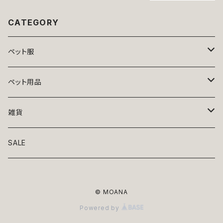
ド ブラウン かわ
猫の服 おしゃれ
クウェア ドッグ
いい おしゃれ ト
かわいい 秋冬
ウェア dog ポッ
CATEGORY
ップス 小型 犬
ダイヤ リンク コ
プ 犬 猫 ペット
猫 ペット 服 犬
ーデ
服 犬服 キュー
服 猫服 犬の服
ト 返品交換不可
ペット服
猫の服 ドッグウ
エア ドッグウェ
ア
トップス
ペット用品
ニット
ボトムス
ベッド
雑貨
アロハ
ワンピース
リード・首輪
アート
SALE
Oliver Gal
和装
靴・帽子
グラス・食器
© MOANA
Lolita
ジャケット
アクセサリー
ポーチ・バッグ
Powered by