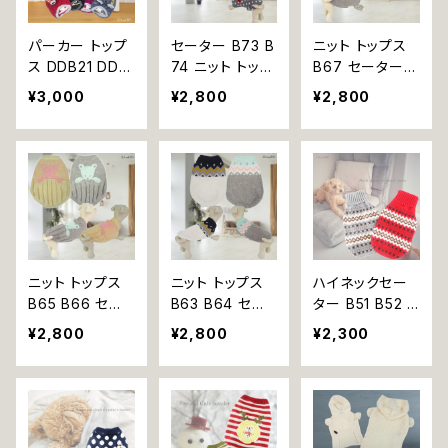
カジュアル デイ
ト 贈り物 【返品
リー 灰色 グレ
交換不可】
パーカー トップ
セーター B73 B
ニット トップス
ー 小型犬 パス
ス DDB21 DDB
74 ニット トップ
B67 セーター
テル ハンドメイ
22 DDB23 DD
ス 秋冬 冬 dog
星 スター 小型
¥3,000
¥2,800
¥2,800
ド 返品交換不可
B24 フリース ク
犬 猫 犬服 猫服
かわいい キュー
ラウンモチーフ
犬の服 猫の服
ト おしゃれ わん
秋冬 中型犬～
ペット 服 ドッグ
こ モチーフ ドッ
大型犬 犬 猫 犬
ウェア ドッグ ウ
グウェア ドック
の服 猫の服 犬
ェア おしゃれ カ
ウェア ドッグ ウ
服 猫服 ペット
ジュアル ギフト
ェア 犬 猫 ペッ
返品交換不可
プレゼント 贈り
ト 服 犬服
物 【返品交換不
可】
ニット トップス
ニット トップス
ハイネックセー
B65 B66 セー
B63 B64 セー
ター B51 B52 ト
ター グレー クリ
ター グレー ホワ
ップス ニット セ
¥2,800
¥2,800
¥2,300
ーム くま 小型
イト 北欧風 小
ーター タートル
犬 かわいい キ
型 かわいい キ
ネック ドッグウ
ュート おしゃれ
ュート おしゃれ
ェア レッド グレ
わんこ モチーフ
わんこ モチーフ
ー ノルディック
ドッグウェア ドッ
ドッグウェア ドッ
柄 ドッグ ウェア