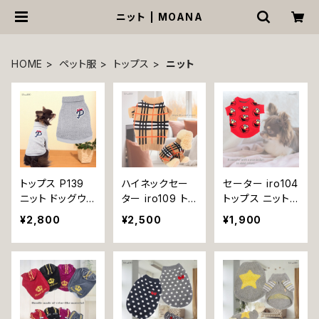
ニット | MOANA
HOME
ペット服
トップス
ニット
トップス P139
ハイネックセー
セーター iro104
ニット ドッグウェ
ター iro109 トッ
トップス ニット
ア ドッグウエア
プス ニット セー
赤 レッド 秋 冬
¥2,800
¥2,500
¥1,900
ドックウェア セ
ター dog 犬 猫
ドッグ ウェア do
ーター アップリ
犬服 猫服 犬の
g 犬 猫 ペット
ケ dog 犬 猫
服 猫の服 ペット
洋服 犬服 猫服
ペット 服 犬服
服 ドッグウェア
犬の服 猫の服
猫服 犬の服 猫
ドッグ ウェア お
ペット 小型犬
の服 かわいい
しゃれ かわいい
返品交換不可
シンプル ルーム
ギフト プレゼン