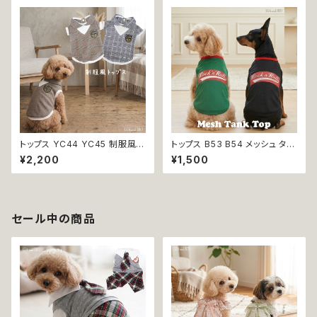
g ドッグウェア ドッグウエア 女
いい 返品交換不可
の子 小型犬 おしゃれ かわいい
可愛い 透け感 コットン 返品交
換不可
トップス YC44 YC45 制服風
トップス B53 B54 メッシュ タン
グレー ブラウン コスチューム コ
ク スリーブレス ノースリーブ 犬
¥2,200
¥1,500
スプレ 仮装 女の子 男の子 犬
の服 春 夏 ドックウェア カジュ
犬服 小型 猫 服 洋服 ペット do
アル スリーブレス グリーン ブラ
g ドッグウェア おしゃれ かわい
ック ドッグウエア dog 犬 猫 ペ
い 返品交換不可
ット 服 犬の服 猫の服 犬服 猫
服 スポーティ 小型犬 返品交換
セール中の商品
不可