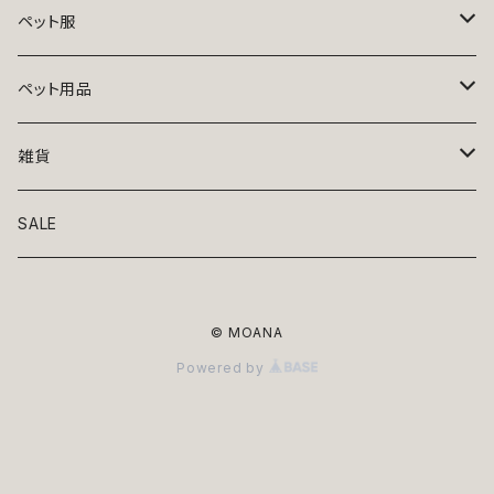
ペット服
トップス
ペット用品
ニット
ボトムス
ベッド
雑貨
アロハ
ワンピース
リード・首輪
アート
SALE
Oliver Gal
和装
靴・帽子
グラス・食器
© MOANA
Lolita
ジャケット
アクセサリー
ポーチ・バッグ
Powered by
Kate spade
サングラス・ゴーグル
IZAK
コスプレ
キャリーケース・バッグ
小物
リボン・蝶ネクタイ
Mark tetro
布地
mark tetro
ロンパース・つなぎ
マナーパンツ
エプロン・ミトン