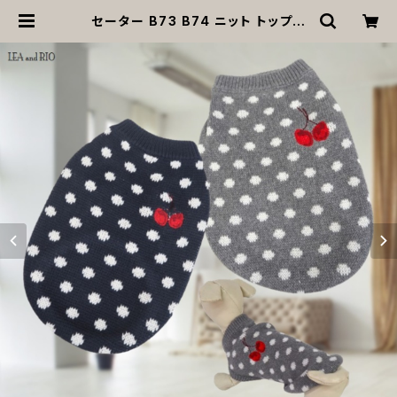
セーター B73 B74 ニット トップス
秋冬 冬 dog 犬 猫 犬服 猫服 犬の服
猫の服 ペット 服 ドッグウェア ドッグ
ウェア おしゃれ カジュアル ギフト プ
レゼント 贈り物 【返品交換不可】 | M
OANA