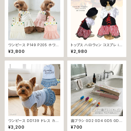
ワンピース P149 P205 ホワイ
トップス ハロウィン コスプレ ir
ト ピンク フラワー ハンドメイド
o1 ワンピース 海賊 ハロパ パイ
¥3,800
¥2,980
Bee パステル コットン dog ウ
レーツ コスチューム コス 仮装
ェア ドッグ ウェア ドッグウエア
dog cat ウェア ドッグ ウェア ド
犬 猫 ペット 服 犬服 犬洋服 犬
ッグウエア 犬 猫 ペット 服 犬服
の洋服 洋服 小型犬 中型犬 女
犬洋服 犬の洋服 猫服 猫洋服
の子 スカート 花 蜂 ストーン ビ
猫の洋服 洋服 かわいい 可愛い
ジュー アップリケ かわいい 可
おしゃれ 返品交換不可
愛い おしゃれ 送料無料 返品交
換不可
ワンピース DD139 ドレス カジ
歯ブラシ GD2 GD4 GD5 GD6
ュアル スカート ハンドメイド パ
GD8 ハンブー歯ブラシ THE H
¥3,200
¥700
ピー 小型犬 犬 猫 ペット 服 犬
UMBLE CO.キッズ 子ども バン