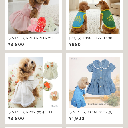
ワンピース P210 P211 P212 犬
トップス T128 T129 T130 T1
イエロー ピンク ホワイト レッド
31 T132 Ｔシャツ 1-7号 小型
¥3,800
¥980
レモン 蝶 フラワー 猫 ペット 服
犬用 スポーティー カジュアル
犬服 犬の服 犬洋服 犬の洋服
メッシュ ノースリーブ ブルー グ
洋服 猫服 猫の服 猫洋服 猫の
リーン ネイビー ドックウェア ド
洋服 dog ドッグウェア ドッグウ
ッグウェア dog 犬 猫 ペット 服
エア 女の子 小型犬 おしゃれ か
犬服 猫服 犬の服 猫の服 オシャ
わいい 可愛い 透け感 コットン
レ 小型犬 返品交換不可
返品交換不可
ワンピース P209 犬 イエロー
ワンピース YC34 デニム調 紺
ナチュラル 猫 ペット 服 犬服 犬
レース シンプル 女の子 春 夏
¥3,800
¥1,900
の服 犬洋服 犬の洋服 洋服 猫
犬 犬服 小型 猫 服 洋服 ペット
服 猫の服 猫洋服 猫の洋服 do
dog ドッグウェア おしゃれ かわ