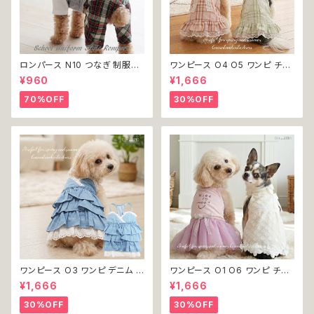
ロンパース N10 つなぎ 制服風
ワンピース O4 O5 ワンピ チェ
チェック柄 グレー 灰色 コスチュ
ック プリーツ レース 女の子 犬
¥960
¥1,666
ーム コスプレ ドッグウェア dog
犬服 小型 猫 服 洋服 ペット do
犬 猫 ペット 服 犬服 洋服 オシ
g ドッグウェア おしゃれ かわい
70%OFF
30%OFF
ャレ かわいい 小型犬 返品交換
い 返品交換不可
不可
ワンピース O3 ワンピ デニム プ
ワンピース O1 O6 ワンピ チュ
リーツ レース 女の子 犬 犬服
ール レース 花 フラワー 女の子
¥1,666
¥1,666
小型 猫 服 洋服 ペット dog ド
犬 犬服 小型 猫 服 洋服 ペット
ッグウェア おしゃれ かわいい 返
dog ドッグウェア おしゃれ かわ
30%OFF
30%OFF
品交換不可
いい 返品交換不可