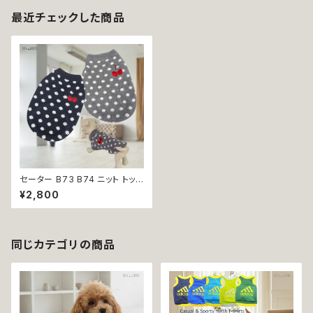
最近チェックした商品
セーター B73 B74 ニット トップ
ス 秋冬 冬 dog 犬 猫 犬服 猫
¥2,800
服 犬の服 猫の服 ペット 服 ドッ
グウェア ドッグ ウェア おしゃれ
カジュアル ギフト プレゼント 贈
り物 【返品交換不可】
同じカテゴリの商品