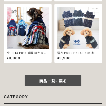
服 犬の服 猫服 猫の服 ドッグウ
ブー 竹 口腔ケア 植物由来原料
ェア おしゃれ かわいい お出か
け 返品交換不可
袴 P814 P815 犬服 はかま 和
浴衣 P683 P684 P685 和装
柄 和装 ドッグウェア ドッグ ウェ
和柄 夏 祭り 花火大会 ドッグ ウ
¥8,800
¥3,980
ア ドッグウエア 犬 猫 服 犬服
ェア ドッグウエア 犬 猫 ペット
猫服 犬の服 猫の服 おしゃれ 小
服 犬服 猫服 犬猫 犬の服 猫の
型犬 中型犬 送料無料 返品交換
服 小型犬 子犬 仔犬 返品交換
不可
不可
商品一覧に戻る
CATEGORY