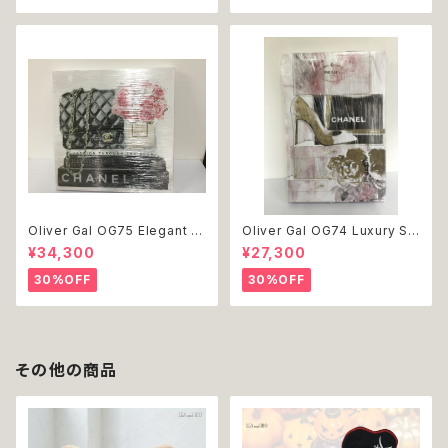
Oliver Gal OG75 Elegant E
Oliver Gal OG74 Luxury St
ssentials Paris 絵 アート イ
acked Shoes Rose Giftbo
¥34,300
¥27,300
ンテリア お祝い 贈り物 プレゼ
x 絵 アート インテリア お祝い
ント 結婚 新築 開店 周年 バー
贈り物 プレゼント 結婚 新築 開
30%OFF
30%OFF
スデイ 誕生日 ご褒美
店 周年 バースデイ 誕生日 ご褒
美
その他の商品