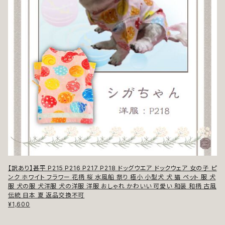
【訳あり】甚平 P215 P216 P217 P218 ドッグウエア ドックウェア 女の子 ピ
ンク ホワイト フラワー 花柄 桜 水風船 祭り 極小 小型犬 犬 猫 ペット 服 犬
服 犬の服 犬洋服 犬の洋服 洋服 おしゃれ かわいい 可愛い 和装 和柄 古風
伝統 日本 夏 返品交換不可
¥1,600