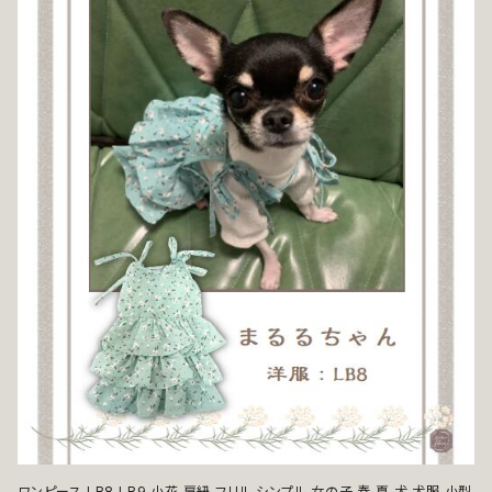
ワンピース LB8 LB9 小花 肩紐 フリル シンプル 女の子 春 夏 犬 犬服 小型