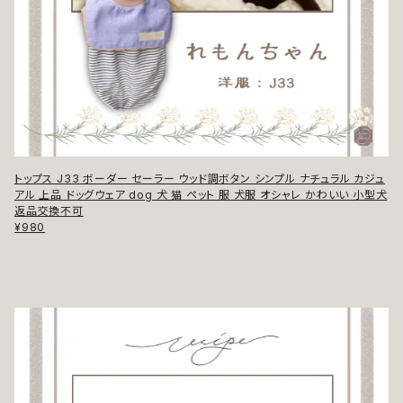
トップス J33 ボーダー セーラー ウッド調ボタン シンプル ナチュラル カジュ
アル 上品 ドッグウェア dog 犬 猫 ペット 服 犬服 オシャレ かわいい 小型犬
返品交換不可
¥980