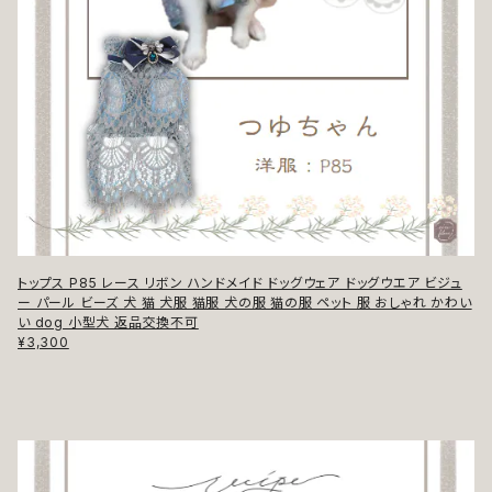
トップス P85 レース リボン ハンドメイド ドッグウェア ドッグウエア ビジュ
ー パール ビーズ 犬 猫 犬服 猫服 犬の服 猫の服 ペット 服 おしゃれ かわい
い dog 小型犬 返品交換不可
¥3,300