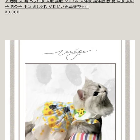
ア 春夏 犬 猫 ペット 服 犬服 猫服 シンプル 犬洋服 猫洋服 春 夏 洋服 女の
子 男の子 小型 おしゃれ かわいい 返品交換不可
¥3,300