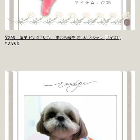
Y205 帽子 ピンク リボン 麦わら帽子 涼しい オシャレ (サイズＬ)
¥3,800