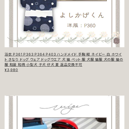
浴衣 P361 P363 P364 P403 ハンドメイド 手鞠 紺 ネイビー 白 ホワイ
ト きなり ドッグ ウェア ドッグウエア 犬 猫 ペット 服 犬服 猫服 犬の服 猫の
服 和装 和柄 小型犬 子犬 仔犬 夏 返品交換不可
¥3,980