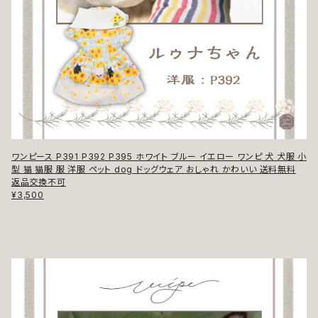
ワンピース P391 P392 P395 ホワイト ブルー イエロー ワンピ 犬 犬服 小
型 猫 猫服 服 洋服 ペット dog ドッグウェア おしゃれ かわいい 送料無料
返品交換不可
¥3,500