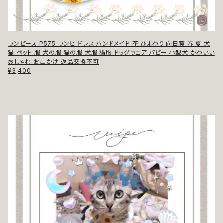
ワンピース P575 ワンピ ドレス ハンドメイド 花 ひまわり 向日葵 春 夏 犬
猫 ペット 服 犬の服 猫の服 犬服 猫服 ドッグウェア パピー 小型犬 かわいい
おしゃれ お出かけ 返品交換不可
¥3,400