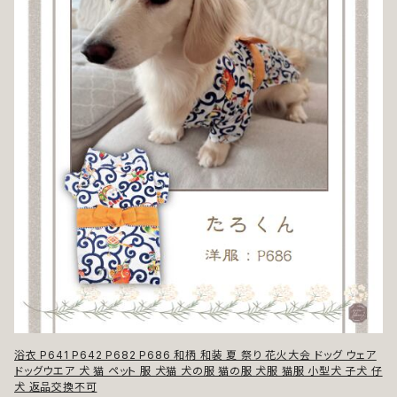
浴衣 P641 P642 P682 P686 和柄 和装 夏 祭り 花火大会 ドッグ ウェア
ドッグウエア 犬 猫 ペット 服 犬猫 犬の服 猫の服 犬服 猫服 小型犬 子犬 仔
犬 返品交換不可