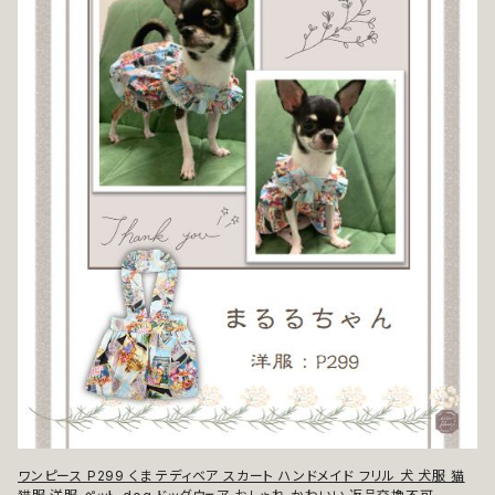
ワンピース P299 くま テディベア スカート ハンドメイド フリル 犬 犬服 猫