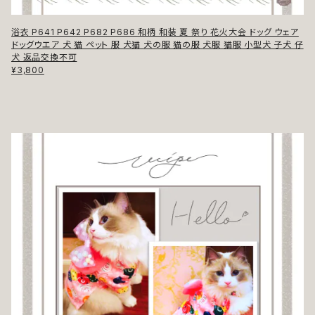
浴衣 P641 P642 P682 P686 和柄 和装 夏 祭り 花火大会 ドッグ ウェア
ドッグウエア 犬 猫 ペット 服 犬猫 犬の服 猫の服 犬服 猫服 小型犬 子犬 仔
犬 返品交換不可
¥3,800