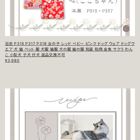
浴衣 P316 P317 P318 女の子 レッド ベビー ピンク ドッグ ウェア ドッグウ
エア 犬 猫 ペット 服 犬服 猫服 犬の服 猫の服 和装 和柄 金魚 サクラ わん
こ 小型犬 子犬 仔犬 返品交換不可
¥3,980