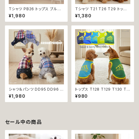
Ｔシャツ PB26 トップス ブルー
Ｔシャツ T21 T26 T29 トップ
野球 くま ドックウェア 小型犬
ス ノースリーブ メッシュ 夏 蒸
¥1,980
¥1,380
犬 猫 dog cat ペット 服 犬服
れにくい 犬 猫 ペット 犬の服 猫
返品交換不可
の服 犬服 猫服 返品交換不可
シャツ＆パンツ DD95 DD96 チ
トップス T128 T129 T130 T1
ェック柄 星柄 半袖 つなぎ オー
31 T132 Ｔシャツ 1-7号 小型
¥1,980
¥980
ルインワン カバーオール 犬用
犬用 スポーティー カジュアル
猫用 犬 猫 ペット 服 犬服 猫服
メッシュ ノースリーブ ブルー グ
犬の服 猫の服 返品交換不可
リーン ネイビー ドックウェア ド
ッグウェア dog 犬 猫 ペット 服
犬服 猫服 犬の服 猫の服 オシャ
セール中の商品
レ 小型犬 返品交換不可