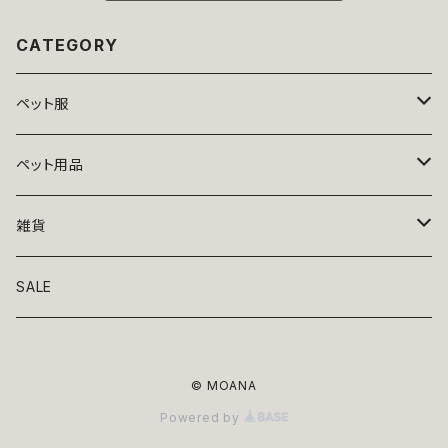
CATEGORY
ペット服
トップス
ペット用品
ニット
ボトムス
ベッド
雑貨
アロハ
ワンピース
リード・首輪
アート
SALE
Oliver Gal
和装
靴・帽子
グラス・食器
© MOANA
Lolita
ジャケット
アクセサリー
ポーチ・バッグ
Powered by