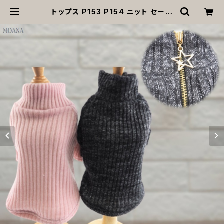
トップス P153 P154 ニット セータ
ー ドッグウエア ピンク ブラック リボ
ン ドッグウェア dog 犬 猫 ペット 服
犬服 おしゃれ リンク コーデ かわい
い 小型 中型 返品交換不可 | MOAN
A