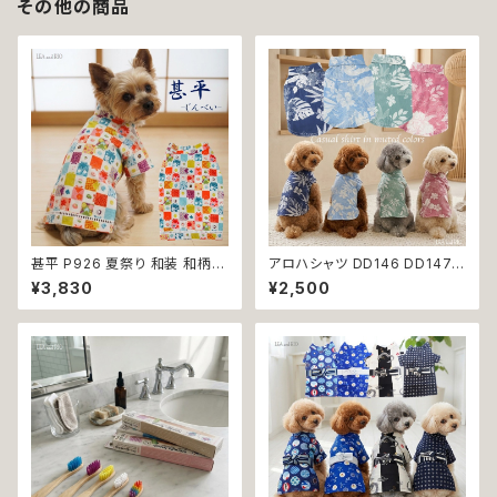
その他の商品
甚平 P926 夏祭り 和装 和柄
アロハシャツ DD146 DD147
古風 伝統 日本 夏 ハンドメイド
DD148 DD149 アロハ トップス
¥3,830
¥2,500
ドッグウエア ドックウェア 男の
シャツ ヤシの木 ハイビスカス
子 極小 小型犬 犬 猫 ペット 服
花柄 小型 中型 犬 犬服 猫 猫服
犬服 犬の服 犬洋服 犬の洋服
犬の服 猫の服 服 洋服 ペット d
洋服 おしゃれ かわいい 可愛い
og おしゃれ かわいい 返品交換
返品交換不可
不可