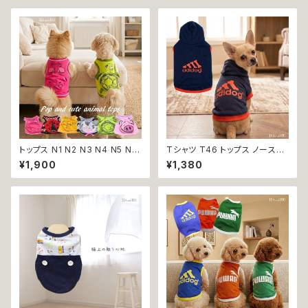
トップス N1 N2 N3 N4 N5 N6
Tシャツ T46 トップス ノースリ
うさぎ てんとう虫 ひよこ しまう
ーブ ネイビー×オレンジ 紺 橙
¥1,900
¥1,380
ま かめ ぶた ポケット ビビット
スポーティー フード 帽子 犬 猫
ドッグウェア dog 犬 猫 ペット
ペット 犬服 猫服 犬の服 猫の服
服 犬服 猫服 洋服 犬の服 猫の
服 オシャレ かわいい 小型犬 返
品交換不可