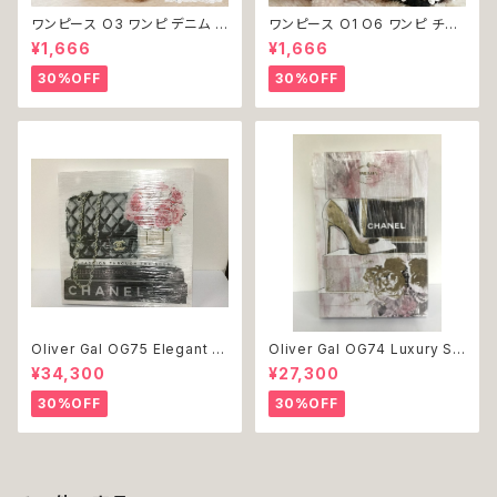
ワンピース O3 ワンピ デニム プ
ワンピース O1 O6 ワンピ チュ
リーツ レース 女の子 犬 犬服
ール レース 花 フラワー 女の子
¥1,666
¥1,666
小型 猫 服 洋服 ペット dog ド
犬 犬服 小型 猫 服 洋服 ペット
ッグウェア おしゃれ かわいい 返
dog ドッグウェア おしゃれ かわ
30%OFF
30%OFF
品交換不可
いい 返品交換不可
Oliver Gal OG75 Elegant E
Oliver Gal OG74 Luxury St
ssentials Paris 絵 アート イ
acked Shoes Rose Giftbo
¥34,300
¥27,300
ンテリア お祝い 贈り物 プレゼ
x 絵 アート インテリア お祝い
ント 結婚 新築 開店 周年 バー
贈り物 プレゼント 結婚 新築 開
30%OFF
30%OFF
スデイ 誕生日 ご褒美
店 周年 バースデイ 誕生日 ご褒
美