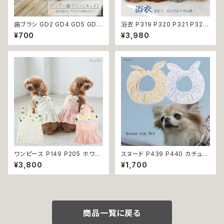
歯ブラシ GD2 GD4 GD5 GD6
浴衣 P319 P320 P321 P322
GD8 ハンブー歯ブラシ THE H
和装 和柄 男の子 ネイビー ブル
¥700
¥3,980
UMBLE CO.キッズ 子ども バン
ー ホワイト ブラック ドッグ ウェ
ブー 竹 口腔ケア 植物由来原料
ア ドッグウエア 犬 猫 ペット 服
犬服 トンボ とんぼ 漢字 ドラゴ
ン 龍 富士 山 小型犬 子犬 仔犬
夏 返品交換不可
ワンピース P149 P205 ホワイ
スヌード P439 P440 カチュー
ト ピンク フラワー ハンドメイド
シャ ブルー イエロー 花 フラワ
¥3,800
¥1,700
Bee パステル コットン dog ウ
ー ドッグウェア うさ耳 たれ耳
ェア ドッグ ウェア ドッグウエア
うさみみ ドッグ ウェア ドッグウ
犬 猫 ペット 服 犬服 犬洋服 犬
エア 犬 猫 ペット 服 犬服 かわ
の洋服 洋服 小型犬 中型犬 女
いい おしゃれ 小型犬 濡れ防止
の子 スカート 花 蜂 ストーン ビ
汚れ防止 返品交換不可
ジュー アップリケ かわいい 可
商品一覧に戻る
愛い おしゃれ 送料無料 返品交
換不可