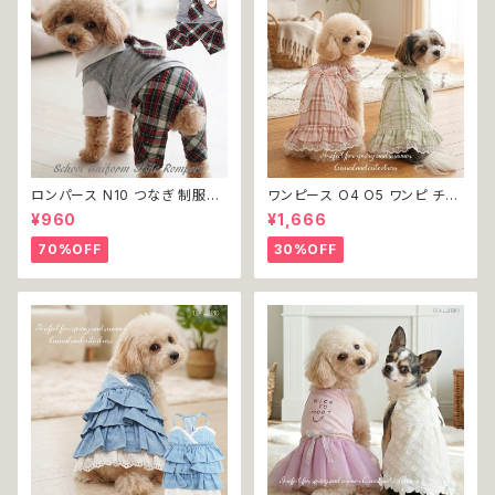
ロンパース N10 つなぎ 制服風
ワンピース O4 O5 ワンピ チェ
チェック柄 グレー 灰色 コスチュ
ック プリーツ レース 女の子 犬
¥960
¥1,666
ーム コスプレ ドッグウェア dog
犬服 小型 猫 服 洋服 ペット do
犬 猫 ペット 服 犬服 洋服 オシ
g ドッグウェア おしゃれ かわい
70%OFF
30%OFF
ャレ かわいい 小型犬 返品交換
い 返品交換不可
不可