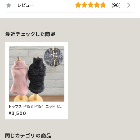
レビュー
(96)
最近チェックした商品
トップス P153 P154 ニット セー
ター ドッグウエア ピンク ブラッ
¥3,500
ク リボン ドッグウェア dog 犬
猫 ペット 服 犬服 おしゃれ リン
ク コーデ かわいい 小型 中型
返品交換不可
同じカテゴリの商品