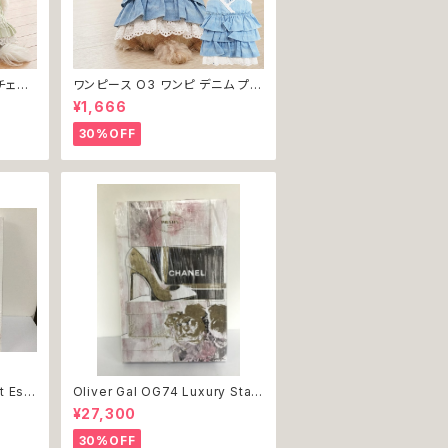
チェッ
ワンピース O3 ワンピ デニム プリ
犬 犬服
ーツ レース 女の子 犬 犬服 小型
¥1,666
 ドッグ
猫 服 洋服 ペット dog ドッグウェ
返品交
ア おしゃれ かわいい 返品交換不
30%OFF
可
t Ess
Oliver Gal OG74 Luxury Stac
インテリ
ked Shoes Rose Giftbox 絵
¥27,300
 結婚
アート インテリア お祝い 贈り物
 誕生日
プレゼント 結婚 新築 開店 周年 バ
30%OFF