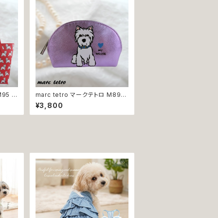
M95 M
marc tetro マークテトロ M89
鞄 か
コインケース ポーチ 小物入れ 化
¥3,800
ンドホ
粧ポーチ コスメポーチ ウエストハ
クスフ
イランドホワイトテリア 犬