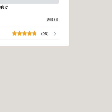
方向け
通報する
(96)