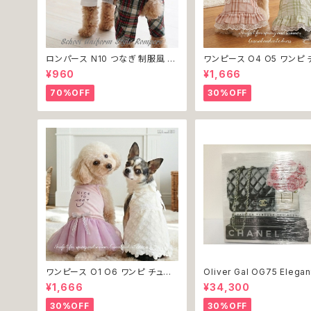
ロンパース N10 つなぎ 制服風 チ
ワンピース O4 O5 ワンピ 
ェック柄 グレー 灰色 コスチューム
ク プリーツ レース 女の子 
¥960
¥1,666
コスプレ ドッグウェア dog 犬 猫
小型 猫 服 洋服 ペット dog
ペット 服 犬服 洋服 オシャレ かわ
ウェア おしゃれ かわいい 
70%OFF
30%OFF
いい 小型犬 返品交換不可
換不可
ワンピース O1 O6 ワンピ チュー
Oliver Gal OG75 Elegan
ル レース 花 フラワー 女の子 犬
entials Paris 絵 アート 
¥1,666
¥34,300
犬服 小型 猫 服 洋服 ペット dog
ア お祝い 贈り物 プレゼント
ドッグウェア おしゃれ かわいい 返
新築 開店 周年 バースデイ
30%OFF
30%OFF