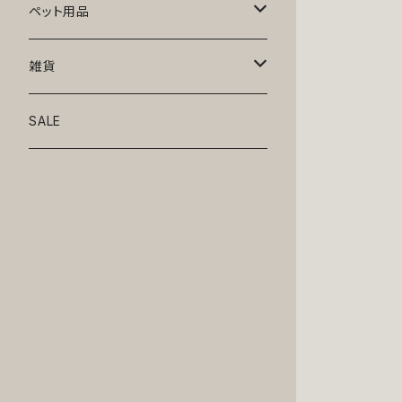
トップス
ペット用品
ニット
ボトムス
ベッド
雑貨
アロハ
ワンピース
リード・首輪
アート
SALE
Oliver Gal
和装
靴・帽子
グラス・食器
Lolita
ジャケット
アクセサリー
ポーチ・バッグ
Kate spade
サングラス・ゴーグル
IZAK
コスプレ
キャリーケース・バッグ
小物
リボン・蝶ネクタイ
Mark tetro
布地
mark tetro
ロンパース・つなぎ
マナーパンツ
エプロン・ミトン
KAHRI HOME
レザー
Kate spade
ベルトタイプ
KAHRI HOME
フォーマル