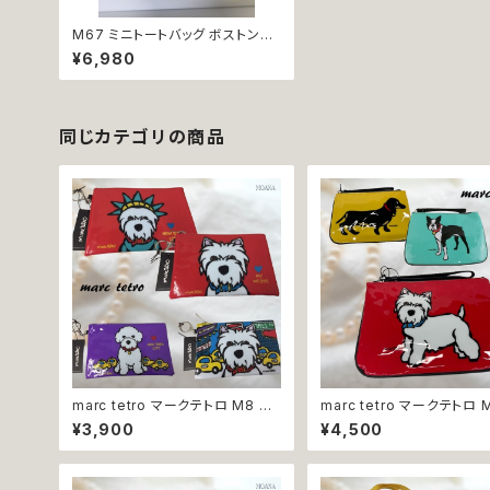
M67 ミニトートバッグ ボストンテ
リア 犬 marc tetro マーク・テト
¥6,980
ロ
同じカテゴリの商品
marc tetro マークテトロ M8 M1
marc tetro マークテトロ 
4 M15 M17 ポーチ 小物入れ 化
M102 M103 ポーチ 薄型 
¥3,900
¥4,500
粧ポーチ ウエストハイランドホワ
ース ボストンテリア ウエス
イトテリア プードル 犬
ランドホワイトテリア ミニチ
ックスフンド 犬