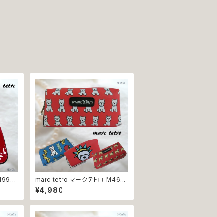
M99
marc tetro マークテトロ M46
レディ
M48 M52 M56 ポーチ 小物入れ
¥4,980
トハイ
化粧ポーチ コスメポーチ ウエスト
ュアダ
ハイランドホワイトテリア パグ 犬