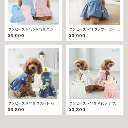
ワンピース P135 P136 ハンド
ワンピース P11 フラワー ガーリ
メイド ピンク ブルー ナチュラル
ー かわいい ドッグウェア dog
¥3,000
¥3,000
カラー パステルカラー ふんわり
犬 猫 ペット 服 犬服 猫服 小型
カラー キラキラ ドッグウェア do
犬 返品交換不可
g 犬 猫 ペット 服 犬服 猫服 か
わいい おしゃれ デイリー フリン
ジ リボン ビーズ フリル ティア
ード 小型犬 返品交換不可
ワンピース P146 スカート 花
ワンピース P149 P205 ホワイ
ジャンスカ ドッグウエア ドック
ト ピンク フラワー ハンドメイド
¥3,800
¥3,800
ウェア 犬 猫 犬の服 猫の服 do
Bee パステル コットン dog ウ
g ペット 服 小型犬 かわいい お
ェア ドッグ ウェア ドッグウエア
しゃれ お呼ばれ フレア キュート
犬 猫 ペット 服 犬服 犬洋服 犬
返品交換不可
の洋服 洋服 小型犬 中型犬 女