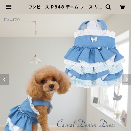
ワンピース P848 デニム レース リボ
ン おしゃれ かわいい 小型犬 犬 猫 ペ
ット 服 犬服 猫服 犬の服 猫の服 ハン
ドメイド 返品交換不可 | MOANA