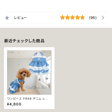
レビュー
(96)
最近チェックした商品
ワンピース P848 デニム レー
ス リボン おしゃれ かわいい 小
¥4,800
型犬 犬 猫 ペット 服 犬服 猫服
犬の服 猫の服 ハンドメイド 返