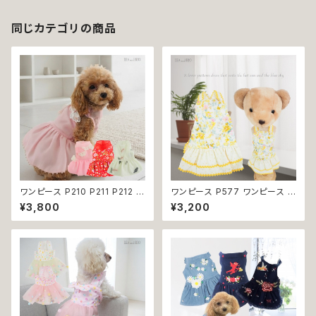
品交換不可
同じカテゴリの商品
ワンピース P210 P211 P212 犬
ワンピース P577 ワンピース ド
イエロー ピンク ホワイト レッド
レス ハンドメイド 花 スカート ト
¥3,800
¥3,200
レモン 蝶 フラワー 猫 ペット 服
ップス ティアードスカート 春 夏
犬服 犬の服 犬洋服 犬の洋服
パピー 小型犬 犬 猫 ペット 服
洋服 猫服 猫の服 猫洋服 猫の
犬服 猫服 犬の服 猫の服 ドッグ
洋服 dog ドッグウェア ドッグウ
ウェア おしゃれ かわいい お出
エア 女の子 小型犬 おしゃれ か
かけ 返品交換不可
わいい 可愛い 透け感 コットン
返品交換不可