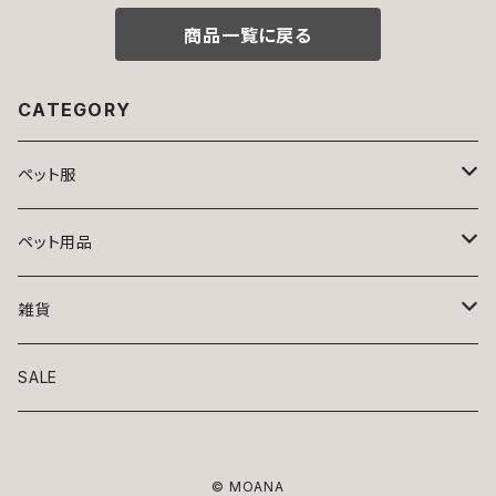
の子 スカート 花 蜂 ストーン ビ
ジュー アップリケ かわいい 可
商品一覧に戻る
愛い おしゃれ 送料無料 返品交
換不可
CATEGORY
ペット服
トップス
ペット用品
ニット
ボトムス
ベッド
雑貨
アロハ
ワンピース
リード・首輪
アート
SALE
Oliver Gal
和装
靴・帽子
グラス・食器
© MOANA