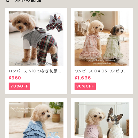
ロンパース N10 つなぎ 制服風
ワンピース O4 O5 ワンピ チェ
チェック柄 グレー 灰色 コスチュ
ック プリーツ レース 女の子 犬
¥960
¥1,666
ーム コスプレ ドッグウェア dog
犬服 小型 猫 服 洋服 ペット do
犬 猫 ペット 服 犬服 洋服 オシ
g ドッグウェア おしゃれ かわい
70%OFF
30%OFF
ャレ かわいい 小型犬 返品交換
い 返品交換不可
不可