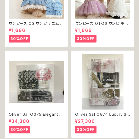
ワンピース O3 ワンピ デニム プ
ワンピース O1 O6 ワンピ チュ
リーツ レース 女の子 犬 犬服
ール レース 花 フラワー 女の子
¥1,666
¥1,666
小型 猫 服 洋服 ペット dog ド
犬 犬服 小型 猫 服 洋服 ペット
ッグウェア おしゃれ かわいい 返
dog ドッグウェア おしゃれ かわ
30%OFF
30%OFF
品交換不可
いい 返品交換不可
Oliver Gal OG75 Elegant E
Oliver Gal OG74 Luxury St
ssentials Paris 絵 アート イ
acked Shoes Rose Giftbo
¥34,300
¥27,300
ンテリア お祝い 贈り物 プレゼ
x 絵 アート インテリア お祝い
ント 結婚 新築 開店 周年 バー
贈り物 プレゼント 結婚 新築 開
30%OFF
30%OFF
スデイ 誕生日 ご褒美
店 周年 バースデイ 誕生日 ご褒
美