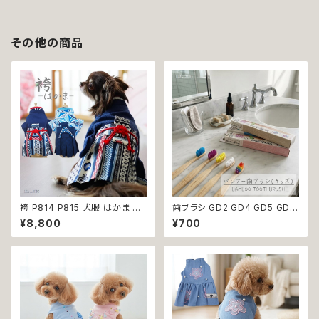
その他の商品
袴 P814 P815 犬服 はかま 和
歯ブラシ GD2 GD4 GD5 GD6
柄 和装 ドッグウェア ドッグ ウェ
GD8 ハンブー歯ブラシ THE H
¥8,800
¥700
ア ドッグウエア 犬 猫 服 犬服
UMBLE CO.キッズ 子ども バン
猫服 犬の服 猫の服 おしゃれ 小
ブー 竹 口腔ケア 植物由来原料
型犬 中型犬 送料無料 返品交換
不可