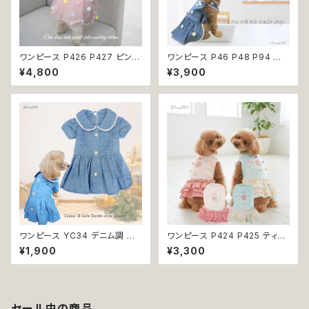
ワンピース P426 P427 ピンク
ワンピース P46 P48 P94 犬
ホワイト ハンドメイド ビーズ 揺
服 フラワー デニム調 トップス ナ
¥4,800
¥3,900
れる リボン レース ドッグウェア
チュラル ハンドメイド ブルー 青
春夏 ドッグウエア ドッグ ウェア
花 パール風 ビーズ ドッグ ウェ
犬 猫 ペット 服 犬服 猫服 シン
ア ドックウェア ドッグウエア 犬
プル 犬洋服 猫洋服 春 夏 洋服
服 犬の服 犬洋服 洋服 女の子
女の子 男の子 小型 おしゃれ か
小型 小型犬 猫 おしゃれ かわい
わいい 送料無料 返品交換不可
い 返品交換不可
ワンピース YC34 デニム調 紺
ワンピース P424 P425 ティア
レース シンプル 女の子 春 夏
ード ドット 水玉 ハンドメイド ド
¥1,900
¥3,300
犬 犬服 小型 猫 服 洋服 ペット
ッグウェア 春夏 ドッグウエア ド
dog ドッグウェア おしゃれ かわ
ッグ ウェア 犬 猫 ペット 服 犬服
いい 返品交換不可
猫服 シンプル 犬洋服 猫洋服 洋
服 小型 おしゃれ かわいい 返品
交換不可
セール中の商品