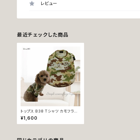
レビュー
最近チェックした商品
トップス B38 Tシャツ カモフラー
ジュ 迷彩柄 カーキー 犬 猫 ペット
¥1,600
ペットウェア おしゃれ かわいい 服
犬の洋服 犬の服 猫の洋服 猫の服
シャツ 小型 dog ドッグウェア グ
レー