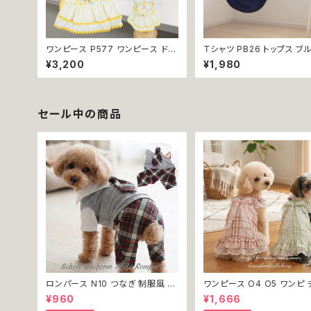
ワンピース P577 ワンピース ドレ
Ｔシャツ PB26 トップス ブ
ス ハンドメイド 花 スカート トップ
球 くま ドックウェア 小型犬 
¥3,200
¥1,980
ス ティアードスカート 春 夏 パピ
dog cat ペット 服 犬服 
ー 小型犬 犬 猫 ペット 服 犬服 猫
不可
服 犬の服 猫の服 ドッグウェア お
しゃれ かわいい お出かけ 返品交
換不可
セール中の商品
ロンパース N10 つなぎ 制服風 チ
ワンピース O4 O5 ワンピ 
ェック柄 グレー 灰色 コスチューム
ク プリーツ レース 女の子 
¥960
¥1,666
コスプレ ドッグウェア dog 犬 猫
小型 猫 服 洋服 ペット dog