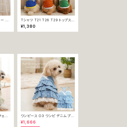
ルー 野
Ｔシャツ T21 T26 T29 トップス
犬 猫
ノースリーブ メッシュ 夏 蒸れにく
¥1,380
返品交換
い 犬 猫 ペット 犬の服 猫の服 犬
服 猫服 返品交換不可
チェッ
ワンピース O3 ワンピ デニム プリ
犬 犬服
ーツ レース 女の子 犬 犬服 小型
¥1,666
 ドッグ
猫 服 洋服 ペット dog ドッグウェ