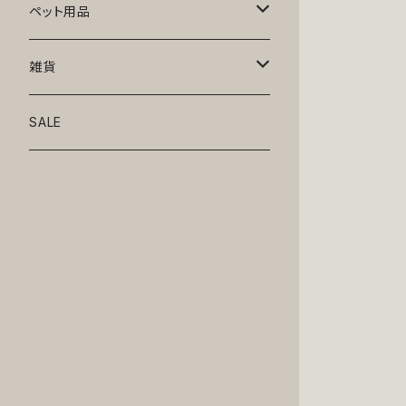
トップス
ペット用品
ニット
ボトムス
ベッド
雑貨
アロハ
ワンピース
リード・首輪
アート
SALE
Oliver Gal
和装
靴・帽子
グラス・食器
Lolita
ジャケット
アクセサリー
ポーチ・バッグ
Kate spade
サングラス・ゴーグル
IZAK
コスプレ
キャリーケース・バッグ
小物
リボン・蝶ネクタイ
Mark tetro
布地
mark tetro
ロンパース・つなぎ
マナーパンツ
エプロン・ミトン
KAHRI HOME
レザー
Kate spade
ベルトタイプ
KAHRI HOME
フォーマル