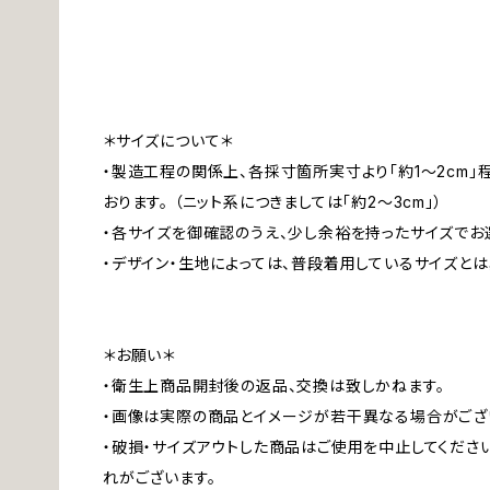
＊サイズについて＊
・製造工程の関係上、各採寸箇所実寸より「約1～2cm
おります。 （ニット系につきましては「約2～3cm」）
・各サイズを御確認のうえ、少し余裕を持ったサイズでお
・デザイン・生地によっては、普段着用しているサイズと
＊お願い＊
・衛生上商品開封後の返品、交換は致しかねます。
・画像は実際の商品とイメージが若干異なる場合がござ
・破損・サイズアウトした商品はご使用を中止してくださ
れがございます。