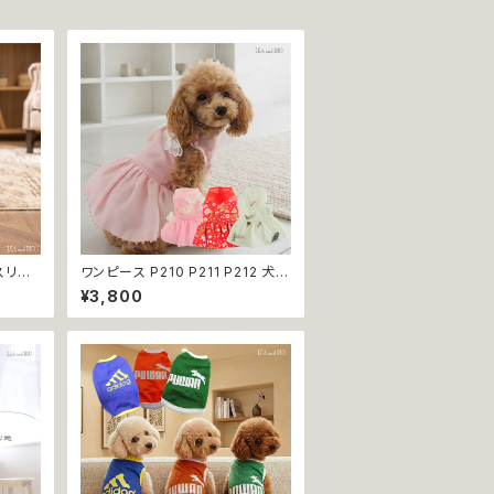
スリー
ワンピース P210 P211 P212 犬
 スポ
イエロー ピンク ホワイト レッド レ
¥3,800
 ペット
モン 蝶 フラワー 猫 ペット 服 犬服
犬の服 犬洋服 犬の洋服 洋服 猫
服 猫の服 猫洋服 猫の洋服 dog
ドッグウェア ドッグウエア 女の子
小型犬 おしゃれ かわいい 可愛い
透け感 コットン 返品交換不可