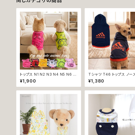
同じカテゴリの商品
トップス N1 N2 N3 N4 N5 N6 う
Tシャツ T46 トップス ノー
さぎ てんとう虫 ひよこ しまうま か
ブ ネイビー×オレンジ 紺 橙
¥1,900
¥1,380
め ぶた ポケット ビビット ドッグウ
ーティー フード 帽子 犬 猫
ェア dog 犬 猫 ペット 服 犬服 猫
犬服 猫服 犬の服 猫の服
服 洋服 犬の服 猫の服 オシャレ
かわいい 小型犬 返品交換不可