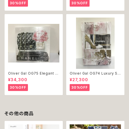
ッグウェア おしゃれ かわいい 返
dog ドッグウェア おしゃれ かわ
30%OFF
30%OFF
品交換不可
いい 返品交換不可
Oliver Gal OG75 Elegant E
Oliver Gal OG74 Luxury St
ssentials Paris 絵 アート イ
acked Shoes Rose Giftbo
¥34,300
¥27,300
ンテリア お祝い 贈り物 プレゼ
x 絵 アート インテリア お祝い
ント 結婚 新築 開店 周年 バー
贈り物 プレゼント 結婚 新築 開
30%OFF
30%OFF
スデイ 誕生日 ご褒美
店 周年 バースデイ 誕生日 ご褒
美
その他の商品