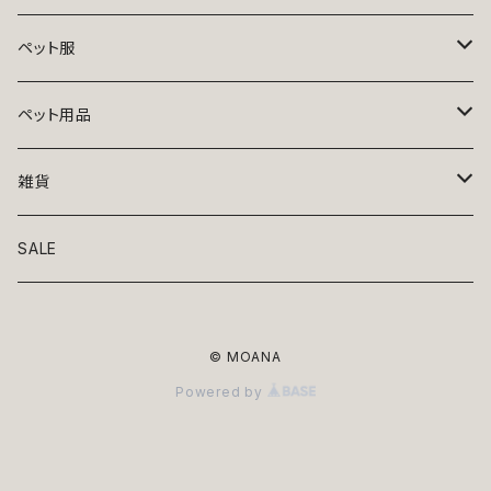
ペット服
トップス
ペット用品
ニット
ボトムス
ベッド
雑貨
アロハ
ワンピース
リード・首輪
アート
SALE
Oliver Gal
和装
靴・帽子
グラス・食器
© MOANA
Lolita
ジャケット
アクセサリー
ポーチ・バッグ
Powered by
Kate spade
サングラス・ゴーグル
IZAK
コスプレ
キャリーケース・バッグ
小物