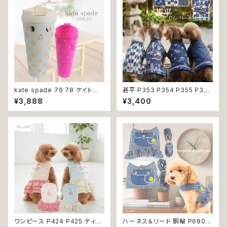
kate spade 76 78 ケイトス
甚平 P353 P354 P355 P356
ペード タンブラー 480ml 水筒
ハンドメイド 忍者 家紋 弓 和柄
¥3,888
¥3,400
蓋付き ドット ピンク ゴールド ケ
紺 ネイビー 白 ホワイト ドッグ
イト スペード 雑貨 持ち運び マ
ウェア ドッグウエア 犬 猫 ペット
イボトル 直飲み おしゃれ かわ
服 犬服 猫服 和装 和柄 小型犬
いい
子犬 仔犬 夏 送料無料 返品交
換不可
ワンピース P424 P425 ティア
ハーネス＆リード 胴輪 P680 P