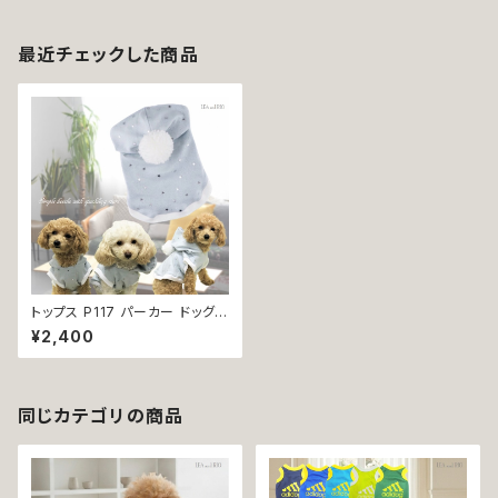
最近チェックした商品
トップス P117 パーカー ドッグウ
ェア フーディー ポンポン 星 ほ
¥2,400
し スター ハンドメイド dog 犬
猫 ペット 服 犬服 猫服 犬の服
猫の服 かわいい シンプル ルー
ム カジュアル デイリー 灰色 グ
レー 小型犬 パステル 返品交換
同じカテゴリの商品
不可