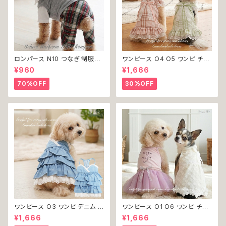
ロンパース N10 つなぎ 制服風
ワンピース O4 O5 ワンピ チェ
チェック柄 グレー 灰色 コスチュ
ック プリーツ レース 女の子 犬
¥960
¥1,666
ーム コスプレ ドッグウェア dog
犬服 小型 猫 服 洋服 ペット do
犬 猫 ペット 服 犬服 洋服 オシ
g ドッグウェア おしゃれ かわい
70%OFF
30%OFF
ャレ かわいい 小型犬 返品交換
い 返品交換不可
不可
ワンピース O3 ワンピ デニム プ
ワンピース O1 O6 ワンピ チュ
リーツ レース 女の子 犬 犬服
ール レース 花 フラワー 女の子
¥1,666
¥1,666
小型 猫 服 洋服 ペット dog ド
犬 犬服 小型 猫 服 洋服 ペット