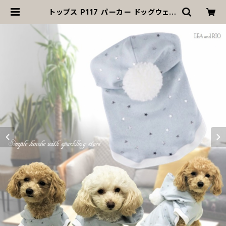
トップス P117 パーカー ドッグウェア
フーディー ポンポン 星 ほし スター
ハンドメイド dog 犬 猫 ペット 服 犬
服 猫服 犬の服 猫の服 かわいい シン
プル ルーム カジュアル デイリー 灰色
グレー 小型犬 パステル 返品交換不
可 | MOANA