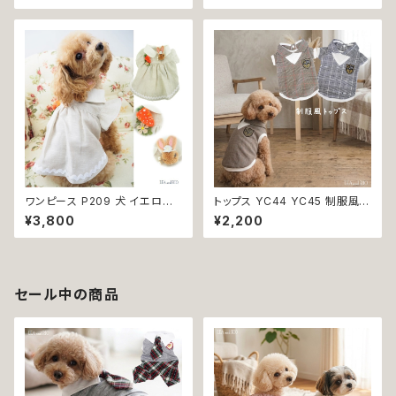
アル スリーブレス グリーン ブラ
dog ドッグウェア おしゃれ かわ
ック ドッグウエア dog 犬 猫 ペ
いい 返品交換不可
ット 服 犬の服 猫の服 犬服 猫
服 スポーティ 小型犬 返品交換
不可
ワンピース P209 犬 イエロー
トップス YC44 YC45 制服風
ナチュラル 猫 ペット 服 犬服 犬
グレー ブラウン コスチューム コ
¥3,800
¥2,200
の服 犬洋服 犬の洋服 洋服 猫
スプレ 仮装 女の子 男の子 犬
服 猫の服 猫洋服 猫の洋服 do
犬服 小型 猫 服 洋服 ペット do
g ドッグウェア ドッグウエア 女
g ドッグウェア おしゃれ かわい
の子 小型犬 おしゃれ かわいい
い 返品交換不可
可愛い 透け感 コットン 返品交
セール中の商品
換不可