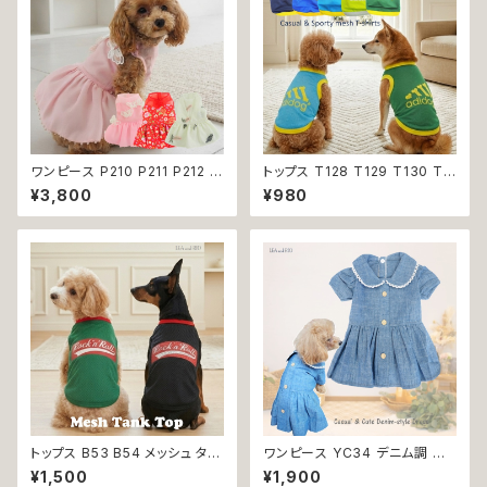
ワンピース P210 P211 P212 犬
トップス T128 T129 T130 T1
イエロー ピンク ホワイト レッド
31 T132 Ｔシャツ 1-7号 小型
¥3,800
¥980
レモン 蝶 フラワー 猫 ペット 服
犬用 スポーティー カジュアル
犬服 犬の服 犬洋服 犬の洋服
メッシュ ノースリーブ ブルー グ
洋服 猫服 猫の服 猫洋服 猫の
リーン ネイビー ドックウェア ド
洋服 dog ドッグウェア ドッグウ
ッグウェア dog 犬 猫 ペット 服
エア 女の子 小型犬 おしゃれ か
犬服 猫服 犬の服 猫の服 オシャ
わいい 可愛い 透け感 コットン
レ 小型犬 返品交換不可
返品交換不可
トップス B53 B54 メッシュ タン
ワンピース YC34 デニム調 紺
ク スリーブレス ノースリーブ 犬
レース シンプル 女の子 春 夏
¥1,500
¥1,900
の服 春 夏 ドックウェア カジュ
犬 犬服 小型 猫 服 洋服 ペット