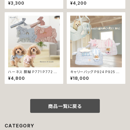
ード ドット 水玉 ハンドメイド ド
681 ハーネス リード 一体型 セ
¥3,300
¥4,200
ッグウェア 春夏 ドッグウエア ド
ット 引っ張り防止 お出掛け 散
ッグ ウェア 犬 猫 ペット 服 犬服
歩 ドッグウエア 犬 猫 ペット 服
猫服 シンプル 犬洋服 猫洋服 洋
犬服 猫服 かわいい おしゃれ 小
服 小型 おしゃれ かわいい 返品
型犬 返品交換不可
交換不可
ハーネス 胴輪 P771 P772 パ
キャリーバッグ P924 P925 キ
ステルカラー 引っ張り防止 散歩
ャリーケース ショルダーバッグ
¥4,800
¥18,000
お出掛け ドッグウエア 犬 猫 ペ
ボストンバッグ お出掛け 散歩
ット 服 犬服 猫服 かわいい おし
旅行 避難用 防災 犬 猫 ペット
ゃれ 小型犬 返品交換不可
小型犬 返品交換不可
商品一覧に戻る
CATEGORY