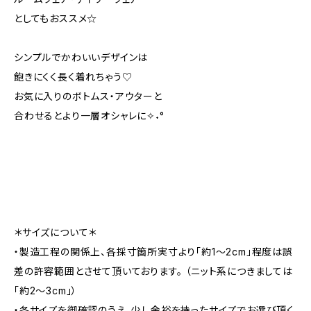
としてもおススメ☆
シンプルでかわいいデザインは
飽きにくく長く着れちゃう♡
お気に入りのボトムス・アウターと
合わせるとより一層オシャレに✧˖°
＊サイズについて＊
・製造工程の関係上、各採寸箇所実寸より「約1～2cm」程度は誤
差の許容範囲とさせて頂いております。 （ニット系につきましては
「約2～3cm」）
・各サイズを御確認のうえ、少し余裕を持ったサイズでお選び頂く