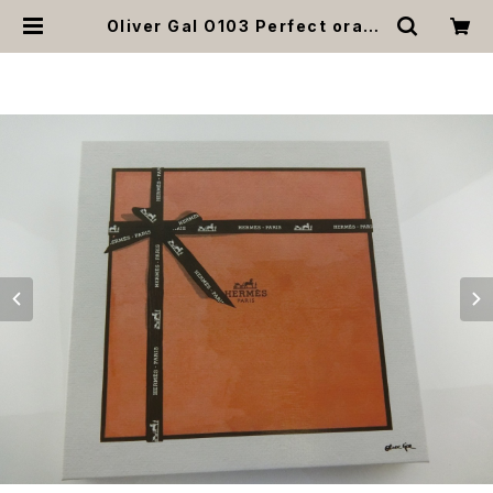
Oliver Gal O103 Perfect orang
e gift 絵 アート インテリア オレンジ
BOX お祝い 贈り物 プレゼント 結婚
新築 開店 周年 バースデイ 誕生日 ご
褒美 | MOANA