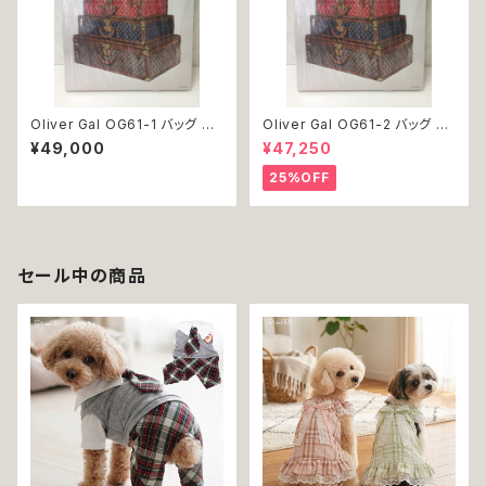
Oliver Gal OG61-1 バッグ ト
Oliver Gal OG61-2 バッグ ト
ランク 絵 アート インテリア お
ランク 絵 アート インテリア お
¥49,000
¥47,250
祝い 贈り物 プレゼント 結婚 新
祝い 贈り物 プレゼント 結婚 新
築 開店 周年 バースデイ 誕生日
築 開店 周年 バースデイ 誕生日
25%OFF
ご褒美
ご褒美
セール中の商品