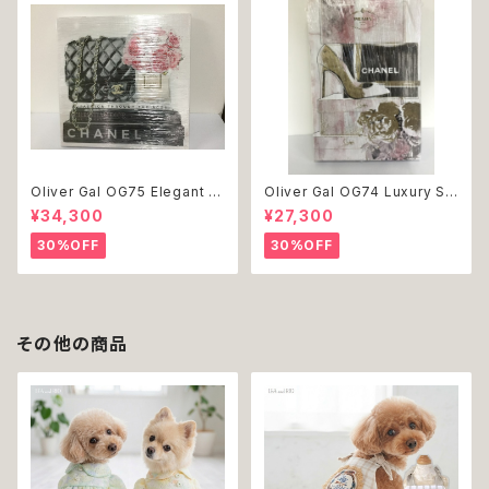
Oliver Gal OG75 Elegant E
Oliver Gal OG74 Luxury St
ssentials Paris 絵 アート イ
acked Shoes Rose Giftbo
¥34,300
¥27,300
ンテリア お祝い 贈り物 プレゼ
x 絵 アート インテリア お祝い
ント 結婚 新築 開店 周年 バー
贈り物 プレゼント 結婚 新築 開
30%OFF
30%OFF
スデイ 誕生日 ご褒美
店 周年 バースデイ 誕生日 ご褒
美
その他の商品