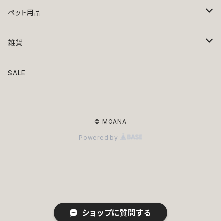
トップス
ペット用品
ニット
ボトムス
ベッド
雑貨
アロハ
ワンピース
リード・首輪
アート
SALE
Oliver Gal
和装
靴・帽子
グラス・食器
© MOANA
Lolita
ジャケット
アクセサリー
ポーチ・バッグ
Powered by
Kate spade
サングラス・ゴーグル
IZAK
コスプレ
キャリーケース・バッグ
小物
リボン・蝶ネクタイ
Mark tetro
布地
mark tetro
ロンパース・つなぎ
マナーパンツ
エプロン・ミトン
ショップに質問する
KAHRI HOME
レザー
Kate spade