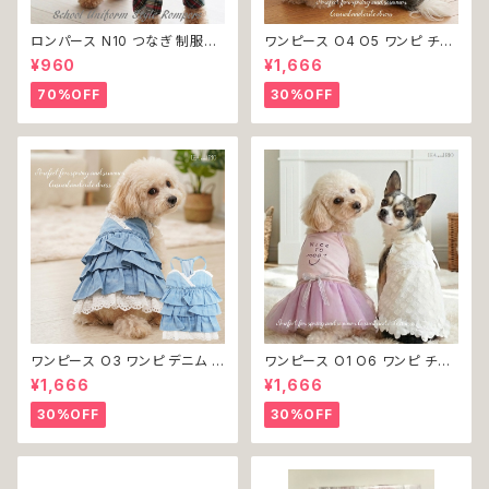
ロンパース N10 つなぎ 制服風
ワンピース O4 O5 ワンピ チェ
チェック柄 グレー 灰色 コスチュ
ック プリーツ レース 女の子 犬
¥960
¥1,666
ーム コスプレ ドッグウェア dog
犬服 小型 猫 服 洋服 ペット do
犬 猫 ペット 服 犬服 洋服 オシ
g ドッグウェア おしゃれ かわい
70%OFF
30%OFF
ャレ かわいい 小型犬 返品交換
い 返品交換不可
不可
ワンピース O3 ワンピ デニム プ
ワンピース O1 O6 ワンピ チュ
リーツ レース 女の子 犬 犬服
ール レース 花 フラワー 女の子
¥1,666
¥1,666
小型 猫 服 洋服 ペット dog ド
犬 犬服 小型 猫 服 洋服 ペット
ッグウェア おしゃれ かわいい 返
dog ドッグウェア おしゃれ かわ
30%OFF
30%OFF
品交換不可
いい 返品交換不可