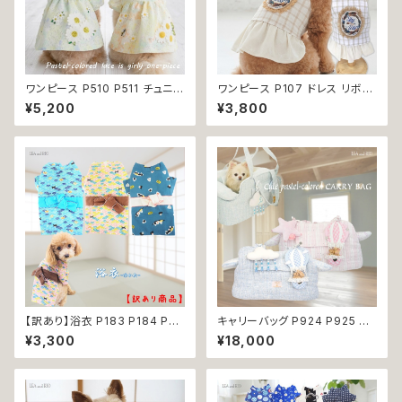
ワンピース P510 P511 チュニッ
ワンピース P107 ドレス リボン
クワンピース ワンピ ハイウエス
チェック ハンドメイド ナチュラル
¥5,200
¥3,800
ト ハンドメイド お揃い 犬服 猫
ドッグウェア ドッグウエア dog
服 ドックウェア ドッグウエア ナ
犬 猫 ペット 服 犬の服 猫の服
チュラル ウェア トップス 犬 猫
かわいい おしゃれ 小型犬 送料
服 犬洋服 猫洋服 洋服 女の子
無料 返品交換不可
小型 小型犬 おしゃれ かわいい
プレゼント ギフト 送料無料 返
品交換不可
【訳あり】浴衣 P183 P184 P22
キャリーバッグ P924 P925 キ
4ドッグウェア 男の子 ブルー イ
ャリーケース ショルダーバッグ
¥3,300
¥18,000
エロー ドッグ ウェア ドッグウエ
ボストンバッグ お出掛け 散歩
ア 犬 猫 ペット 服 犬服 和装 和
旅行 避難用 防災 犬 猫 ペット
柄 おしゃれ おにぎり 波 わんこ
小型犬 返品交換不可
ウェーブ 青海波 小型犬 子犬 仔
犬