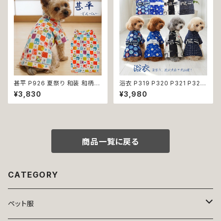
甚平 P926 夏祭り 和装 和柄
浴衣 P319 P320 P321 P322
古風 伝統 日本 夏 ハンドメイド
和装 和柄 男の子 ネイビー ブル
¥3,830
¥3,980
ドッグウエア ドックウェア 男の
ー ホワイト ブラック ドッグ ウェ
子 極小 小型犬 犬 猫 ペット 服
ア ドッグウエア 犬 猫 ペット 服
犬服 犬の服 犬洋服 犬の洋服
犬服 トンボ とんぼ 漢字 ドラゴ
洋服 おしゃれ かわいい 可愛い
ン 龍 富士 山 小型犬 子犬 仔犬
返品交換不可
夏 返品交換不可
商品一覧に戻る
CATEGORY
ペット服