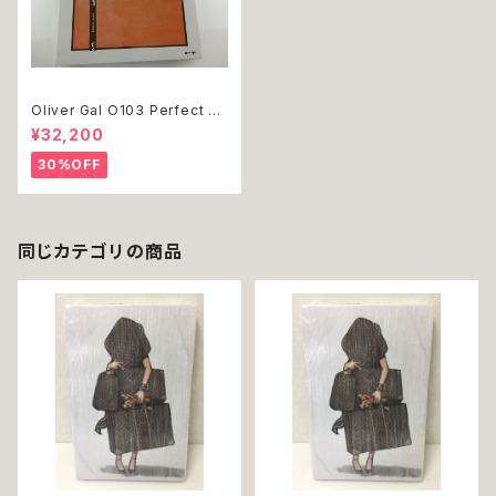
Oliver Gal O103 Perfect or
ange gift 絵 アート インテリア
¥32,200
オレンジBOX お祝い 贈り物 プ
レゼント 結婚 新築 開店 周年
30%OFF
バースデイ 誕生日 ご褒美
同じカテゴリの商品