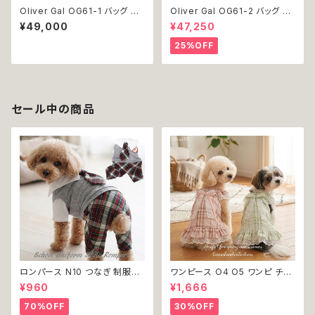
Oliver Gal OG61-1 バッグ ト
Oliver Gal OG61-2 バッグ ト
ランク 絵 アート インテリア お
ランク 絵 アート インテリア お
¥49,000
¥47,250
祝い 贈り物 プレゼント 結婚 新
祝い 贈り物 プレゼント 結婚 新
築 開店 周年 バースデイ 誕生日
築 開店 周年 バースデイ 誕生日
25%OFF
ご褒美
ご褒美
セール中の商品
ロンパース N10 つなぎ 制服風
ワンピース O4 O5 ワンピ チェ
チェック柄 グレー 灰色 コスチュ
ック プリーツ レース 女の子 犬
¥960
¥1,666
ーム コスプレ ドッグウェア dog
犬服 小型 猫 服 洋服 ペット do
犬 猫 ペット 服 犬服 洋服 オシ
g ドッグウェア おしゃれ かわい
70%OFF
30%OFF
ャレ かわいい 小型犬 返品交換
い 返品交換不可