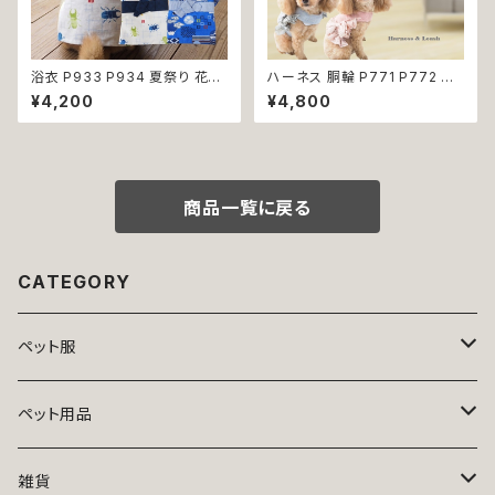
浴衣 P933 P934 夏祭り 花火
ハーネス 胴輪 P771 P772 パ
大会 富士山 カブトムシ クワガ
ステルカラー 引っ張り防止 散歩
¥4,200
¥4,800
タ 昆虫柄 和装 和柄 古風 伝統
お出掛け ドッグウエア 犬 猫 ペ
日本 夏 ハンドメイド ドッグウエ
ット 服 犬服 猫服 かわいい おし
ア ドックウェア 男の子 極小 小
ゃれ 小型犬 返品交換不可
型犬 犬 猫 ペット 服 犬服 犬の
服 犬洋服 犬の洋服 洋服 おしゃ
れ かわいい 可愛い 返品交換不
商品一覧に戻る
可
CATEGORY
ペット服
トップス
ペット用品
ニット
ボトムス
ベッド
雑貨