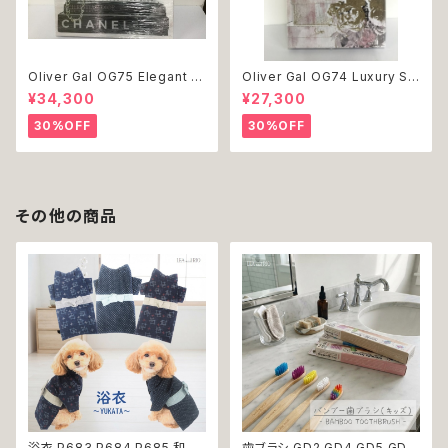
Oliver Gal OG75 Elegant E
Oliver Gal OG74 Luxury St
ssentials Paris 絵 アート イ
acked Shoes Rose Giftbo
¥34,300
¥27,300
ンテリア お祝い 贈り物 プレゼ
x 絵 アート インテリア お祝い
ント 結婚 新築 開店 周年 バー
贈り物 プレゼント 結婚 新築 開
30%OFF
30%OFF
スデイ 誕生日 ご褒美
店 周年 バースデイ 誕生日 ご褒
美
その他の商品
浴衣 P683 P684 P685 和装
歯ブラシ GD2 GD4 GD5 GD6