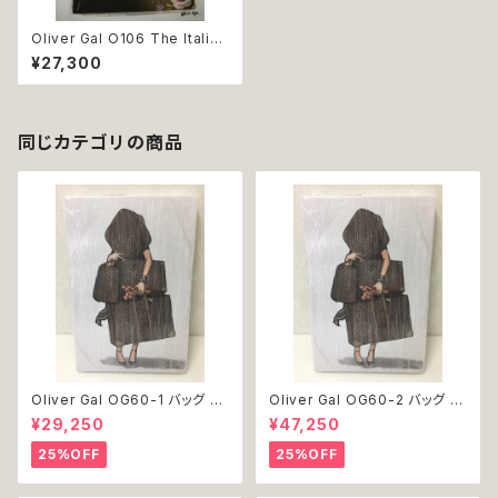
Oliver Gal O106 The Italian
luxe book 絵 アート インテリ
¥27,300
ア お祝い 贈り物 プレゼント 結
婚 新築 開店 周年 バースデイ
誕生日 ご褒美
同じカテゴリの商品
Oliver Gal OG60-1 バッグ 絵
Oliver Gal OG60-2 バッグ 絵
アート インテリア お祝い 贈り物
アート インテリア お祝い 贈り物
¥29,250
¥47,250
プレゼント 結婚 新築 開店 周年
プレゼント 結婚 新築 開店 周年
バースデイ 誕生日 ご褒美
バースデイ 誕生日 ご褒美
25%OFF
25%OFF