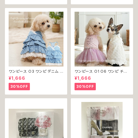
不可
ワンピース O3 ワンピ デニム プ
ワンピース O1 O6 ワンピ チュ
リーツ レース 女の子 犬 犬服
ール レース 花 フラワー 女の子
¥1,666
¥1,666
小型 猫 服 洋服 ペット dog ド
犬 犬服 小型 猫 服 洋服 ペット
ッグウェア おしゃれ かわいい 返
dog ドッグウェア おしゃれ かわ
30%OFF
30%OFF
品交換不可
いい 返品交換不可