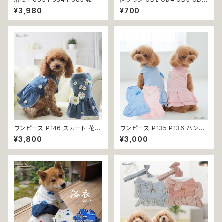
和柄 夏 祭り 花火大会 ドッグ ウ
GD8 ハンブー歯ブラシ THE H
¥3,980
¥700
ェア ドッグウエア 犬 猫 ペット
UMBLE CO.キッズ 子ども バン
服 犬服 猫服 犬猫 犬の服 猫の
ブー 竹 口腔ケア 植物由来原料
服 小型犬 子犬 仔犬 返品交換
不可
ワンピース P146 スカート 花
ワンピース P135 P136 ハンド
ジャンスカ ドッグウエア ドック
メイド ピンク ブルー ナチュラル
¥3,800
¥3,000
ウェア 犬 猫 犬の服 猫の服 do
カラー パステルカラー ふんわり
g ペット 服 小型犬 かわいい お
カラー キラキラ ドッグウェア do
しゃれ お呼ばれ フレア キュート
g 犬 猫 ペット 服 犬服 猫服 か
返品交換不可
わいい おしゃれ デイリー フリン
ジ リボン ビーズ フリル ティア
ード 小型犬 返品交換不可