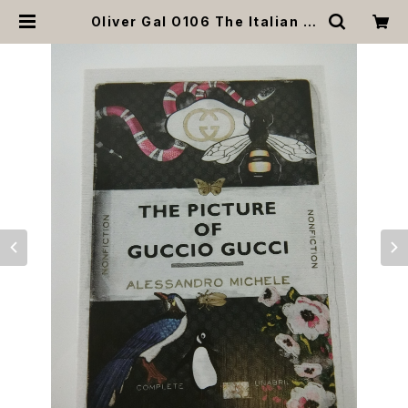
Oliver Gal O106 The Italian lu
xe book 絵 アート インテリア お祝
い 贈り物 プレゼント 結婚 新築 開店
周年 バースデイ 誕生日 ご褒美 | MO
ANA