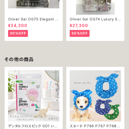
Oliver Gal OG75 Elegant E
Oliver Gal OG74 Luxury St
ssentials Paris 絵 アート イ
acked Shoes Rose Giftbo
¥34,300
¥27,300
ンテリア お祝い 贈り物 プレゼ
x 絵 アート インテリア お祝い
ント 結婚 新築 開店 周年 バー
贈り物 プレゼント 結婚 新築 開
30%OFF
30%OFF
スデイ 誕生日 ご褒美
店 周年 バースデイ 誕生日 ご褒
美
その他の商品
デンタルフロスピック GD1 いち
スヌード P766 P767 P768