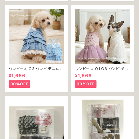
不可
ワンピース O3 ワンピ デニム プ
ワンピース O1 O6 ワンピ チュ
リーツ レース 女の子 犬 犬服
ール レース 花 フラワー 女の子
¥1,666
¥1,666
小型 猫 服 洋服 ペット dog ド
犬 犬服 小型 猫 服 洋服 ペット
ッグウェア おしゃれ かわいい 返
dog ドッグウェア おしゃれ かわ
30%OFF
30%OFF
品交換不可
いい 返品交換不可