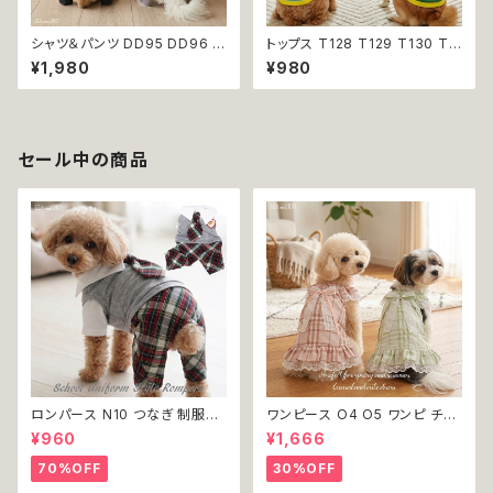
シャツ＆パンツ DD95 DD96 チ
トップス T128 T129 T130 T1
ェック柄 星柄 半袖 つなぎ オー
31 T132 Ｔシャツ 1-7号 小型
¥1,980
¥980
ルインワン カバーオール 犬用
犬用 スポーティー カジュアル
猫用 犬 猫 ペット 服 犬服 猫服
メッシュ ノースリーブ ブルー グ
犬の服 猫の服 返品交換不可
リーン ネイビー ドックウェア ド
ッグウェア dog 犬 猫 ペット 服
犬服 猫服 犬の服 猫の服 オシャ
セール中の商品
レ 小型犬 返品交換不可
ロンパース N10 つなぎ 制服風
ワンピース O4 O5 ワンピ チェ
チェック柄 グレー 灰色 コスチュ
ック プリーツ レース 女の子 犬
¥960
¥1,666
ーム コスプレ ドッグウェア dog
犬服 小型 猫 服 洋服 ペット do
犬 猫 ペット 服 犬服 洋服 オシ
g ドッグウェア おしゃれ かわい
70%OFF
30%OFF
ャレ かわいい 小型犬 返品交換
い 返品交換不可