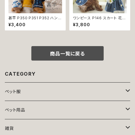
甚平 P350 P351 P352 ハンド
ワンピース P146 スカート 花
メイド ホワイト ネイビー カラシ
ジャンスカ ドッグウエア ドック
¥3,400
¥3,800
イエロー とんぼ ドッグ ウェア
ウェア 犬 猫 犬の服 猫の服 do
ドッグウエア 犬 猫 ペット 服 犬
g ペット 服 小型犬 かわいい お
服 猫服 犬の服 猫の服 和装 和
しゃれ お呼ばれ フレア キュート
柄 小型犬 子犬 仔犬 夏 送料無
返品交換不可
料 返品交換不可
商品一覧に戻る
CATEGORY
ペット服
トップス
ペット用品
ニット
ボトムス
ベッド
雑貨