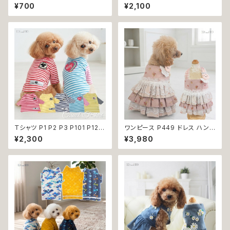
ごフレーバーデンタルフロス TH
カチューシャ うさ耳 たれ耳 うさ
¥700
¥2,100
E HUMBLE CO. 30本入り い
みみ ドッグウェア ドッグ ウェア
ちごフレーバー 恐竜 フロス 歯
ドッグウエア 犬 猫 ペット 服 犬
間 虫歯 歯周病 オーラルケア
服 猫服 かわいい おしゃれ 小型
犬 濡れ防止 汚れ防止 返品交換
不可
Ｔシャツ P1 P2 P3 P101 P123
ワンピース P449 ドレス ハンド
ボーダー 春夏 春服 ドッグウェ
メイド コットン うさぎ ラビット
¥2,300
¥3,980
ア ドックウェア 犬の服 春 夏 ド
花 小花 ピンク ドックウェア 犬
ッグウエア バイカラー マリン ド
用 服 犬服 猫服 犬の服 猫の服
ッグ ウェア dog 犬 猫 ペット 服
ドッグ ウェア ドッグウエア 犬洋
犬服 小型犬 マリン スタイル リ
服 犬の洋服 洋服 小型犬 中型
ンク コーデ おしゃれ 返品交換
犬 おしゃれ かわいい 可愛い 返
不可
品交換不可