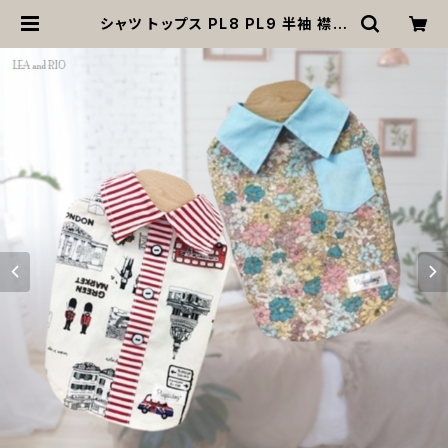
シャツ トップス PL8 PL9 半袖 襟付
き ホワイト ロンドン 花柄 個性的 犬
猫 ペット 服 犬服 猫服 犬の服 猫の服
小型犬 超小型犬 春 夏 返品交換不可
| MOANA