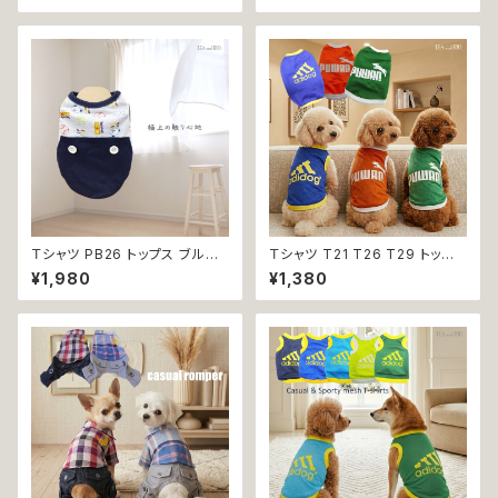
ドッグウェア dog 犬 猫 ペット
ペット 犬服 猫服 犬の服 猫の服
服 犬服 猫服 洋服 犬の服 猫の
服 オシャレ かわいい 小型犬 返
品交換不可
Ｔシャツ PB26 トップス ブルー
Ｔシャツ T21 T26 T29 トップ
野球 くま ドックウェア 小型犬
ス ノースリーブ メッシュ 夏 蒸
¥1,980
¥1,380
犬 猫 dog cat ペット 服 犬服
れにくい 犬 猫 ペット 犬の服 猫
返品交換不可
の服 犬服 猫服 返品交換不可