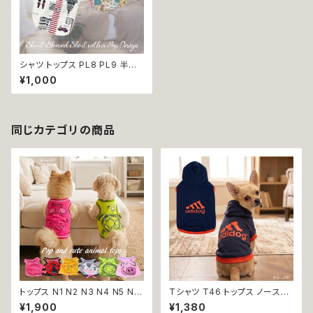
シャツ トップス PL8 PL9 半袖
襟付き ホワイト ロンドン 花柄
¥1,000
個性的 犬 猫 ペット 服 犬服 猫
服 犬の服 猫の服 小型犬 超小
型犬 春 夏 返品交換不可
同じカテゴリの商品
トップス N1 N2 N3 N4 N5 N6
Tシャツ T46 トップス ノースリ
うさぎ てんとう虫 ひよこ しまう
ーブ ネイビー×オレンジ 紺 橙
¥1,900
¥1,380
ま かめ ぶた ポケット ビビット
スポーティー フード 帽子 犬 猫