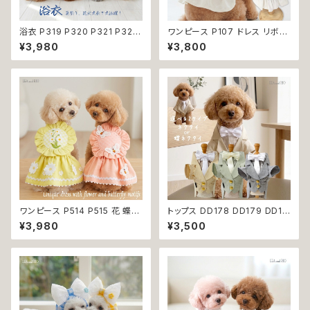
浴衣 P319 P320 P321 P322
ワンピース P107 ドレス リボン
和装 和柄 男の子 ネイビー ブル
チェック ハンドメイド ナチュラル
¥3,980
¥3,800
ー ホワイト ブラック ドッグ ウェ
ドッグウェア ドッグウエア dog
ア ドッグウエア 犬 猫 ペット 服
犬 猫 ペット 服 犬の服 猫の服
犬服 トンボ とんぼ 漢字 ドラゴ
かわいい おしゃれ 小型犬 送料
ン 龍 富士 山 小型犬 子犬 仔犬
無料 返品交換不可
夏 返品交換不可
ワンピース P514 P515 花 蝶
トップス DD178 DD179 DD18
ハンドメイド ピンク イエローグ
0 タキシード スーツ フォーマル
¥3,980
¥3,500
リーン レース ドッグウェア 春夏
蝶ネクタイ ネクタイ リボン 犬
ドッグウエア ドッグ ウェア 犬 猫
猫 ペット 服 犬の服 猫の服 犬
ペット 服 犬服 猫服 シンプル 犬
服 猫服 ドッグウェア おしゃれ
の洋服 猫の洋服 春 夏 洋服 女
かっこいい クール シャツ 返品
の子 小型 おしゃれ かわいい 送
交換不可
料無料 返品交換不可