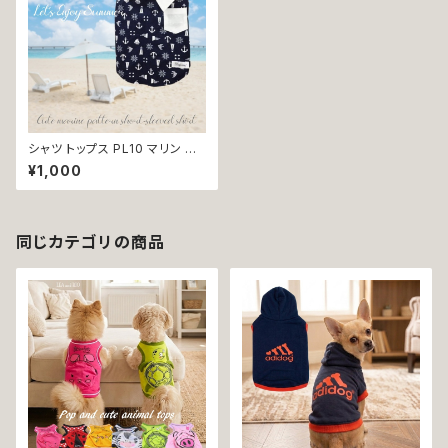
シャツ トップス PL10 マリン 半
袖 個性的 犬 猫 ペット 服 犬服
¥1,000
猫服 犬の服 猫の服 小型犬 超
小型犬 春 夏 返品交換不可
同じカテゴリの商品