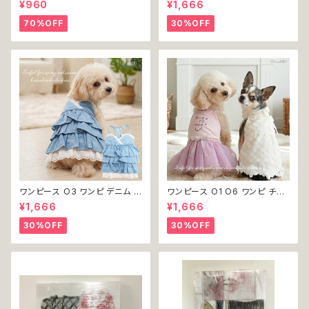
¥960
¥1,666
ーム コスプレ ドッグウェア dog
犬服 小型 猫 服 洋服 ペット do
犬 猫 ペット 服 犬服 洋服 オシ
g ドッグウェア おしゃれ かわい
70%OFF
30%OFF
ャレ かわいい 小型犬 返品交換
い 返品交換不可
不可
ワンピース O3 ワンピ デニム プ
ワンピース O1 O6 ワンピ チュ
リーツ レース 女の子 犬 犬服
ール レース 花 フラワー 女の子
¥1,666
¥1,666
小型 猫 服 洋服 ペット dog ド
犬 犬服 小型 猫 服 洋服 ペット
ッグウェア おしゃれ かわいい 返
dog ドッグウェア おしゃれ かわ
30%OFF
30%OFF
品交換不可
いい 返品交換不可