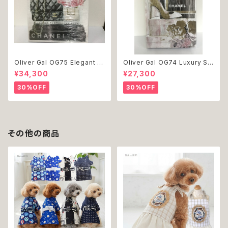
Oliver Gal OG75 Elegant E
Oliver Gal OG74 Luxury St
ssentials Paris 絵 アート イ
acked Shoes Rose Giftbo
¥34,300
¥27,300
ンテリア お祝い 贈り物 プレゼ
x 絵 アート インテリア お祝い
ント 結婚 新築 開店 周年 バー
贈り物 プレゼント 結婚 新築 開
30%OFF
30%OFF
スデイ 誕生日 ご褒美
店 周年 バースデイ 誕生日 ご褒
美
その他の商品