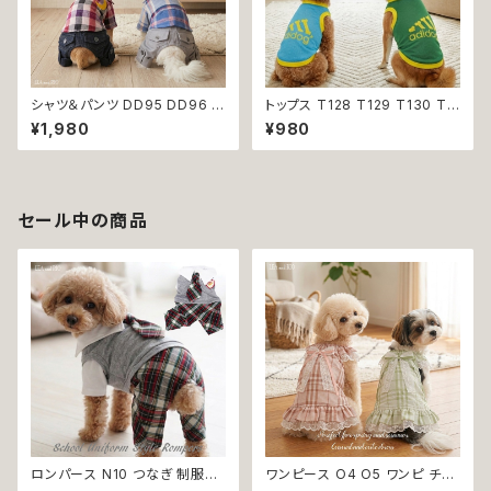
シャツ＆パンツ DD95 DD96 チ
トップス T128 T129 T130 T1
ェック柄 星柄 半袖 つなぎ オー
31 T132 Ｔシャツ 1-7号 小型
¥1,980
¥980
ルインワン カバーオール 犬用
犬用 スポーティー カジュアル
猫用 犬 猫 ペット 服 犬服 猫服
メッシュ ノースリーブ ブルー グ
犬の服 猫の服 返品交換不可
リーン ネイビー ドックウェア ド
ッグウェア dog 犬 猫 ペット 服
犬服 猫服 犬の服 猫の服 オシャ
セール中の商品
レ 小型犬 返品交換不可
ロンパース N10 つなぎ 制服風
ワンピース O4 O5 ワンピ チェ
チェック柄 グレー 灰色 コスチュ
ック プリーツ レース 女の子 犬