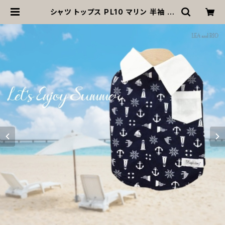
シャツ トップス PL10 マリン 半袖 個
性的 犬 猫 ペット 服 犬服 猫服 犬の
服 猫の服 小型犬 超小型犬 春 夏 返
品交換不可 | MOANA