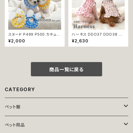
スヌード P499 P500 カチュー
ハーネス DDO37 DDO38 洋
シャ りぼん ブルー イエロー ド
服のようなハーネス 胴輪 チェッ
¥2,000
¥2,630
ッグウェア ドッグ ウェア ドッグ
ク 散歩 お出掛け 引っ張り防止
ウエア 犬 猫 ペット 服 犬服 か
小型犬 犬 猫 ペット 服 犬服 返
わいい おしゃれ 小型犬 濡れ防
品交換不可
止 汚れ防止 返品交換不可
商品一覧に戻る
CATEGORY
ペット服
トップス
ペット用品