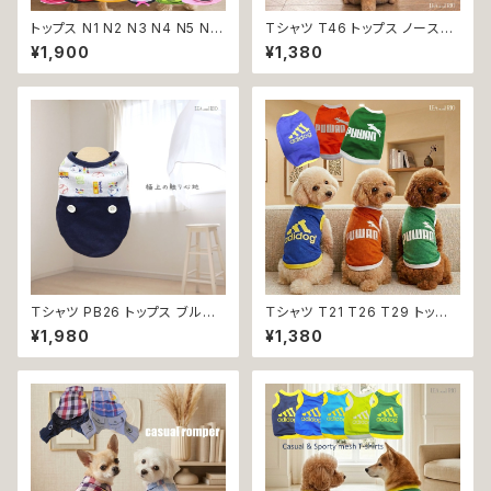
トップス N1 N2 N3 N4 N5 N6
Tシャツ T46 トップス ノースリ
うさぎ てんとう虫 ひよこ しまう
ーブ ネイビー×オレンジ 紺 橙
¥1,900
¥1,380
ま かめ ぶた ポケット ビビット
スポーティー フード 帽子 犬 猫
ドッグウェア dog 犬 猫 ペット
ペット 犬服 猫服 犬の服 猫の服
服 犬服 猫服 洋服 犬の服 猫の
服 オシャレ かわいい 小型犬 返
品交換不可
Ｔシャツ PB26 トップス ブルー
Ｔシャツ T21 T26 T29 トップ
野球 くま ドックウェア 小型犬
ス ノースリーブ メッシュ 夏 蒸
¥1,980
¥1,380
犬 猫 dog cat ペット 服 犬服
れにくい 犬 猫 ペット 犬の服 猫
返品交換不可
の服 犬服 猫服 返品交換不可