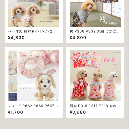
ハーネス 胴輪 P771 P772 パ
袴 P368 P369 犬服 はかま イ
ステルカラー 引っ張り防止 散歩
エロー パープル 和柄 うさぎ リ
¥4,800
¥4,800
お出掛け ドッグウエア 犬 猫 ペ
ボントップス ボトムス ドッグウェ
ット 服 犬服 猫服 かわいい おし
ア ドッグ ウェア ドッグウエア 犬
ゃれ 小型犬 返品交換不可
服 おしゃれ 小型犬 中型犬 送料
無料 返品交換不可
スヌード P662 P666 P667 P
浴衣 P316 P317 P318 女の子
670 P673 P674 P765 カチ
レッド ベビー ピンク ドッグ ウェ
¥1,700
¥3,980
ューシャ 花柄 小花柄 バラ 薔薇
ア ドッグウエア 犬 猫 ペット 服
無地 濡れ防止 汚れ防止 ドッグ
犬服 猫服 犬の服 猫の服 和装
ウェア ドッグ ウェア 犬 猫 ペッ
和柄 金魚 サクラ わんこ 小型犬
ト 服 犬服 猫服 おしゃれ かわい
子犬 仔犬 返品交換不可