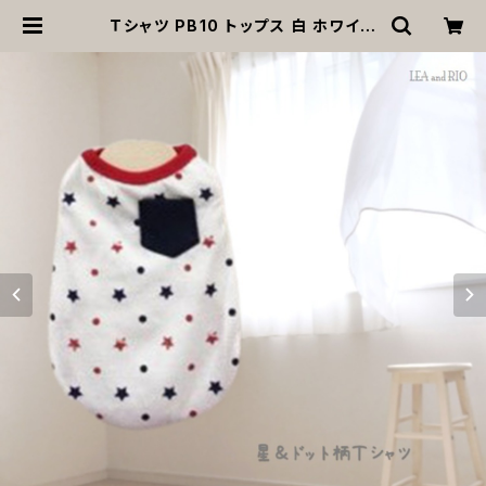
Ｔシャツ PB10 トップス 白 ホワイト
星 ドックウェア 小型犬 犬 猫 dog c
at ペット 服 犬服 猫服 犬の服 猫の
服 返品交換不可 | MOANA