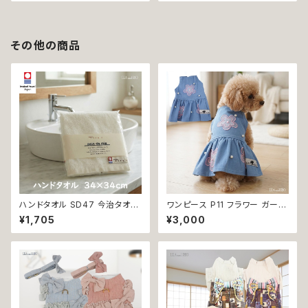
美
その他の商品
ハンドタオル SD47 今治タオル
ワンピース P11 フラワー ガーリ
タオル 34×34cm Imabari Tir
ー かわいい ドッグウェア dog
¥1,705
¥3,000
er 白 アイボリー ラムコ糸 イン
犬 猫 ペット 服 犬服 猫服 小型
ド綿 贅沢タオル 高級 シンプル
犬 返品交換不可
日本製 綿100％