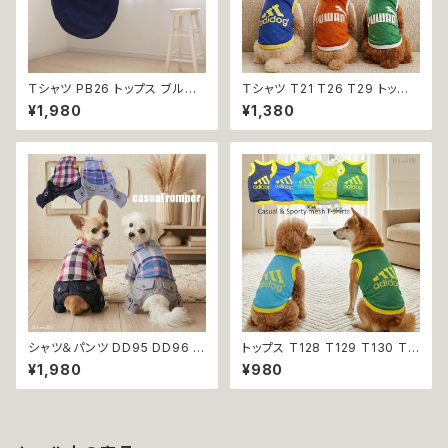
Ｔシャツ PB26 トップス ブルー
Ｔシャツ T21 T26 T29 トップ
野球 くま ドックウェア 小型犬
ス ノースリーブ メッシュ 夏 蒸
¥1,980
¥1,380
犬 猫 dog cat ペット 服 犬服
れにくい 犬 猫 ペット 犬の服 猫
返品交換不可
の服 犬服 猫服 返品交換不可
シャツ＆パンツ DD95 DD96 チ
トップス T128 T129 T130 T1
ェック柄 星柄 半袖 つなぎ オー
31 T132 Ｔシャツ 1-7号 小型
¥1,980
¥980
ルインワン カバーオール 犬用
犬用 スポーティー カジュアル
猫用 犬 猫 ペット 服 犬服 猫服
メッシュ ノースリーブ ブルー グ
犬の服 猫の服 返品交換不可
リーン ネイビー ドックウェア ド
ッグウェア dog 犬 猫 ペット 服
犬服 猫服 犬の服 猫の服 オシャ