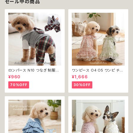
セール中の商品
レ 小型犬 返品交換不可
ロンパース N10 つなぎ 制服風
ワンピース O4 O5 ワンピ チェ
チェック柄 グレー 灰色 コスチュ
ック プリーツ レース 女の子 犬
¥960
¥1,666
ーム コスプレ ドッグウェア dog
犬服 小型 猫 服 洋服 ペット do
犬 猫 ペット 服 犬服 洋服 オシ
g ドッグウェア おしゃれ かわい
70%OFF
30%OFF
ャレ かわいい 小型犬 返品交換
い 返品交換不可
不可