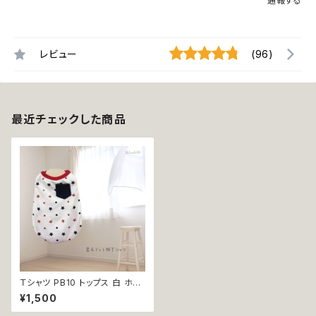
通報する
レビュー
(96)
最近チェックした商品
Ｔシャツ PB10 トップス 白 ホワ
イト 星 ドックウェア 小型犬 犬
¥1,500
猫 dog cat ペット 服 犬服 猫
服 犬の服 猫の服 返品交換不可