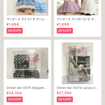
ワンピース O3 ワンピ デニム プ
ワンピース O1 O6 ワンピ チュ
リーツ レース 女の子 犬 犬服
ール レース 花 フラワー 女の子
¥1,666
¥1,666
小型 猫 服 洋服 ペット dog ド
犬 犬服 小型 猫 服 洋服 ペット
ッグウェア おしゃれ かわいい 返
dog ドッグウェア おしゃれ かわ
30%OFF
30%OFF
品交換不可
いい 返品交換不可
Oliver Gal OG75 Elegant E
Oliver Gal OG74 Luxury St
ssentials Paris 絵 アート イ
acked Shoes Rose Giftbo
¥34,300
¥27,300
ンテリア お祝い 贈り物 プレゼ
x 絵 アート インテリア お祝い
ント 結婚 新築 開店 周年 バー
贈り物 プレゼント 結婚 新築 開
30%OFF
30%OFF
スデイ 誕生日 ご褒美
店 周年 バースデイ 誕生日 ご褒