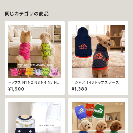
同じカテゴリの商品
トップス N1 N2 N3 N4 N5 N6
Tシャツ T46 トップス ノースリ
うさぎ てんとう虫 ひよこ しまう
ーブ ネイビー×オレンジ 紺 橙
¥1,900
¥1,380
ま かめ ぶた ポケット ビビット
スポーティー フード 帽子 犬 猫
ドッグウェア dog 犬 猫 ペット
ペット 犬服 猫服 犬の服 猫の服
服 犬服 猫服 洋服 犬の服 猫の
服 オシャレ かわいい 小型犬 返
品交換不可