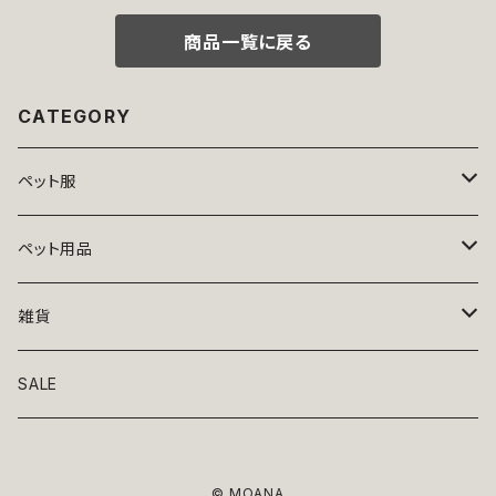
い 小型犬 返品交換不可
商品一覧に戻る
CATEGORY
ペット服
トップス
ペット用品
ニット
ボトムス
ベッド
雑貨
アロハ
ワンピース
リード・首輪
アート
SALE
Oliver Gal
和装
靴・帽子
グラス・食器
© MOANA