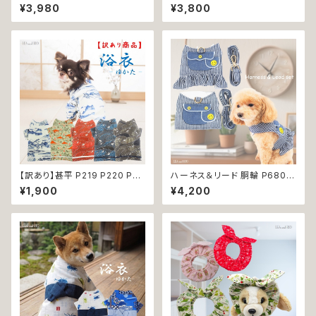
和装 和柄 男の子 ネイビー ブル
ジャンスカ ドッグウエア ドック
¥3,980
¥3,800
ー ホワイト ブラック ドッグ ウェ
ウェア 犬 猫 犬の服 猫の服 do
ア ドッグウエア 犬 猫 ペット 服
g ペット 服 小型犬 かわいい お
犬服 トンボ とんぼ 漢字 ドラゴ
しゃれ お呼ばれ フレア キュート
ン 龍 富士 山 小型犬 子犬 仔犬
返品交換不可
夏 返品交換不可
【訳あり】甚平 P219 P220 P22
ハーネス＆リード 胴輪 P680 P
1 P222 P223 和装 和柄 ドッグ
681 ハーネス リード 一体型 セ
¥1,900
¥4,200
ウェア 犬 コスプレ 男の子 夏服
ット 引っ張り防止 お出掛け 散
ドッグウエア ドックウェア おしゃ
歩 ドッグウエア 犬 猫 ペット 服
れ ブルー ダークレッド カーキ
犬服 猫服 かわいい おしゃれ 小
ー ホワイト うさぎ ラビット 祭り
型犬 返品交換不可
極小 小型 猫 ペット 服 犬服 猫
服 古風 伝統 夏 日本 ギフト プ
レゼント 贈り物 返品交換不可