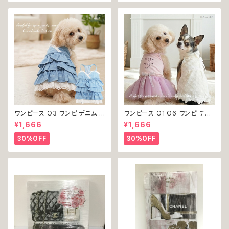
不可
ワンピース O3 ワンピ デニム プ
ワンピース O1 O6 ワンピ チュ
リーツ レース 女の子 犬 犬服
ール レース 花 フラワー 女の子
¥1,666
¥1,666
小型 猫 服 洋服 ペット dog ド
犬 犬服 小型 猫 服 洋服 ペット
ッグウェア おしゃれ かわいい 返
dog ドッグウェア おしゃれ かわ
30%OFF
30%OFF
品交換不可
いい 返品交換不可