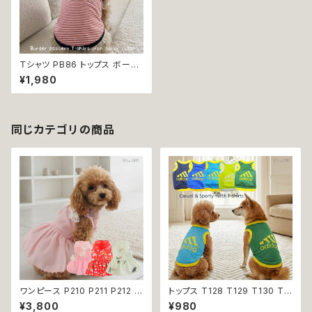
Ｔシャツ PB86 トップス ボーダ
ー セーラー マリン レッド ブラッ
¥1,980
ク ドット 水玉 犬 猫 ペット 服 犬
服 猫服 犬の服 猫の服 返品交
換不可
同じカテゴリの商品
ワンピース P210 P211 P212 犬
トップス T128 T129 T130 T1
イエロー ピンク ホワイト レッド
31 T132 Ｔシャツ 1-7号 小型
¥3,800
¥980
レモン 蝶 フラワー 猫 ペット 服
犬用 スポーティー カジュアル