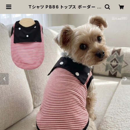
Ｔシャツ PB86 トップス ボーダー セ
ーラー マリン レッド ブラック ドット
水玉 犬 猫 ペット 服 犬服 猫服 犬の
服 猫の服 返品交換不可 | MOANA