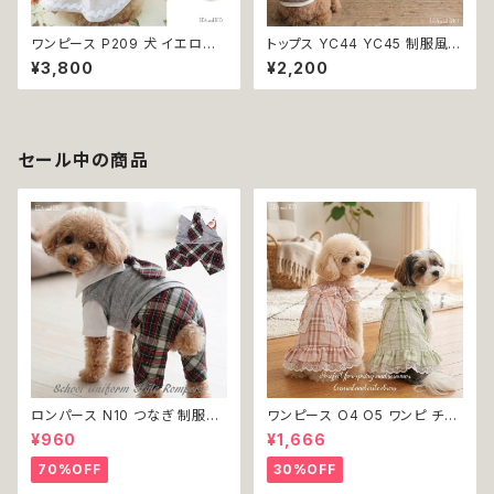
ワンピース P209 犬 イエロー
トップス YC44 YC45 制服風
ナチュラル 猫 ペット 服 犬服 犬
グレー ブラウン コスチューム コ
¥3,800
¥2,200
の服 犬洋服 犬の洋服 洋服 猫
スプレ 仮装 女の子 男の子 犬
服 猫の服 猫洋服 猫の洋服 do
犬服 小型 猫 服 洋服 ペット do
g ドッグウェア ドッグウエア 女
g ドッグウェア おしゃれ かわい
の子 小型犬 おしゃれ かわいい
い 返品交換不可
可愛い 透け感 コットン 返品交
セール中の商品
換不可
ロンパース N10 つなぎ 制服風
ワンピース O4 O5 ワンピ チェ
チェック柄 グレー 灰色 コスチュ
ック プリーツ レース 女の子 犬
¥960
¥1,666
ーム コスプレ ドッグウェア dog
犬服 小型 猫 服 洋服 ペット do
犬 猫 ペット 服 犬服 洋服 オシ
g ドッグウェア おしゃれ かわい
70%OFF
30%OFF
ャレ かわいい 小型犬 返品交換
い 返品交換不可