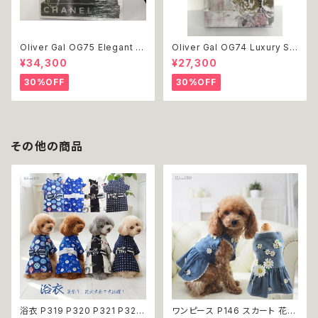
Oliver Gal OG75 Elegant E
Oliver Gal OG74 Luxury St
ssentials Paris 絵 アート イ
acked Shoes Rose Giftbo
¥34,300
¥27,300
ンテリア お祝い 贈り物 プレゼ
x 絵 アート インテリア お祝い
ント 結婚 新築 開店 周年 バー
贈り物 プレゼント 結婚 新築 開
30%OFF
30%OFF
スデイ 誕生日 ご褒美
店 周年 バースデイ 誕生日 ご褒
美
その他の商品
浴衣 P319 P320 P321 P322
ワンピース P146 スカート 花