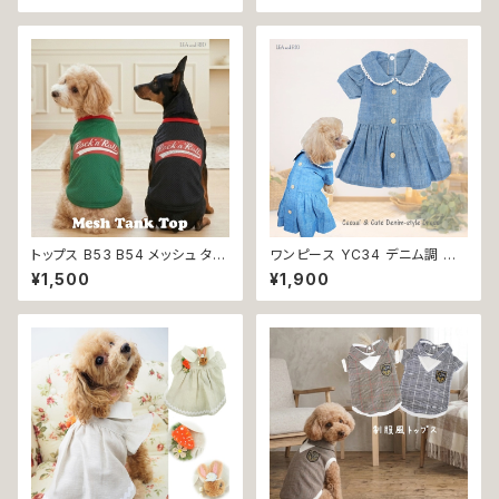
犬服 犬の服 犬洋服 犬の洋服
メッシュ ノースリーブ ブルー グ
洋服 猫服 猫の服 猫洋服 猫の
リーン ネイビー ドックウェア ド
洋服 dog ドッグウェア ドッグウ
ッグウェア dog 犬 猫 ペット 服
エア 女の子 小型犬 おしゃれ か
犬服 猫服 犬の服 猫の服 オシャ
わいい 可愛い 透け感 コットン
レ 小型犬 返品交換不可
返品交換不可
トップス B53 B54 メッシュ タン
ワンピース YC34 デニム調 紺
ク スリーブレス ノースリーブ 犬
レース シンプル 女の子 春 夏
¥1,500
¥1,900
の服 春 夏 ドックウェア カジュ
犬 犬服 小型 猫 服 洋服 ペット
アル スリーブレス グリーン ブラ
dog ドッグウェア おしゃれ かわ
ック ドッグウエア dog 犬 猫 ペ
いい 返品交換不可
ット 服 犬の服 猫の服 犬服 猫
服 スポーティ 小型犬 返品交換
不可