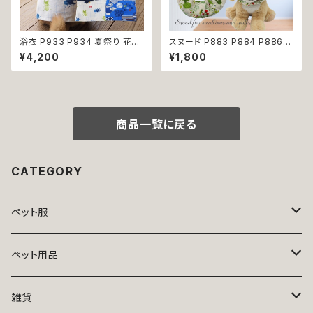
浴衣 P933 P934 夏祭り 花火
スヌード P883 P884 P886
大会 富士山 カブトムシ クワガ
カチューシャ 耳カバー ピンク レ
¥4,200
¥1,800
タ 昆虫柄 和装 和柄 古風 伝統
ッド グリーン りぼん ドッグウェ
日本 夏 ハンドメイド ドッグウエ
ア ドッグ ウェア ドッグウエア 犬
ア ドックウェア 男の子 極小 小
猫 ペット 服 犬服 かわいい おし
型犬 犬 猫 ペット 服 犬服 犬の
ゃれ 小型犬 濡れ防止 汚れ防止
服 犬洋服 犬の洋服 洋服 おしゃ
返品交換不可
れ かわいい 可愛い 返品交換不
商品一覧に戻る
可
CATEGORY
ペット服
トップス
ペット用品
ニット
ボトムス
ベッド
雑貨