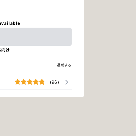
available
方向け
通報する
(96)