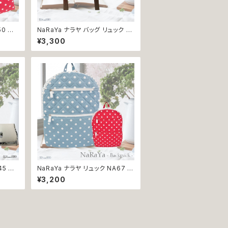
50 NA
NaRaYa ナラヤ バッグ リュック N
 コスメ
A9 リボン レディース タイ雑貨 鞄
¥3,300
ポーチ
カバン バッグ レディースバッグ プ
ント 贈
レゼント 贈り物 返品交換不可
45 NA
NaRaYa ナラヤ リュック NA67 N
メイクポ
A69 水玉 ドット レッスンバッグ 子
¥3,200
き レデ
供用 通勤 通学 マザーバッグ レデ
 贈り物
ィース タイ雑貨 プレゼント 贈り物
返品交換不可