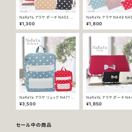
NaRaYa ナラヤ ポーチ NA53 NA
NaRaYa ナラヤ NA49 NA
54 NA55 ドーム型 コスメポーチ
51 NA52 ポーチ 小物入れ
¥1,300
¥1,800
化粧ポーチ 小物入れ 水玉 ドット
ポーチ メイクポーチ 化粧
プレゼント 贈り物 タイ雑貨 返品
水玉 ドット タイ雑貨 プレゼ
交換不可
り物 返品交換不可
NaRaYa ナラヤ リュック NA71 N
NaRaYa ナラヤ ポーチ NA
A72 水玉 ドット レッスンバッグ 子
46 NA47 コスメポーチ 
¥3,500
¥1,850
供用 通勤 通学 マザーバッグ レデ
ーチ 小物入れ リボン 鏡付
ィース タイ雑貨 プレゼント 贈り物
ィース タイ雑貨 プレゼント
返品交換不可
返品交換不可
セール中の商品