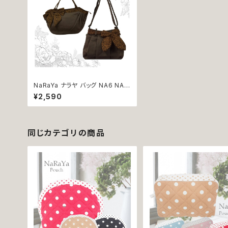
NaRaYa ナラヤ バッグ NA6 NA2
6 リボン フラワー レディース タイ
¥2,590
雑貨 プレゼント 贈り物 返品交換
不可
同じカテゴリの商品