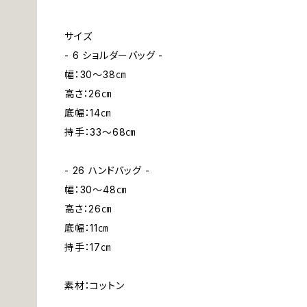
サイズ
- 6 ショルダーバッグ -
幅：30～38㎝
高さ：26㎝
底幅：14㎝
持手：33～68㎝
- 26 ハンドバッグ -
幅：30～48㎝
高さ：26㎝
底幅：11㎝
持手：17㎝
素材：コットン