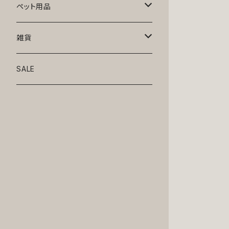
トップス
ペット用品
ニット
ボトムス
ベッド
雑貨
アロハ
ワンピース
リード・首輪
アート
SALE
Oliver Gal
和装
靴・帽子
グラス・食器
Lolita
ジャケット
アクセサリー
ポーチ・バッグ
Kate spade
サングラス・ゴーグル
IZAK
コスプレ
キャリーケース・バッグ
小物
リボン・蝶ネクタイ
Mark tetro
布地
mark tetro
ロンパース・つなぎ
マナーパンツ
エプロン・ミトン
KAHRI HOME
レザー
Kate spade
ベルトタイプ
KAHRI HOME
フォーマル