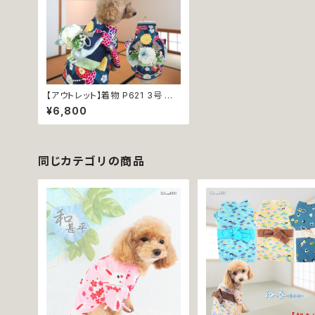
【アウトレット】着物 P621 3号 和
装 和柄 ハンドメイド フラワー 七
¥6,800
五三 イベント お正月 コスプレ 和
服 ドッグウェア dog 古風 犬 猫
ペット 服 犬服 猫服 犬の服 猫の
服 かわいい おしゃれ シック お祭
り 返品交換不可
同じカテゴリの商品