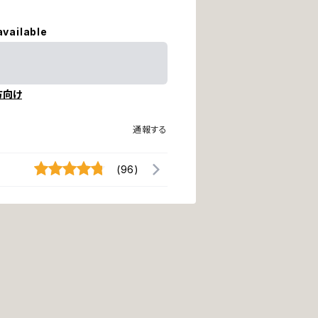
available
方向け
通報する
(96)