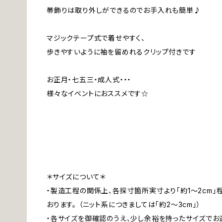
帯飾りは取り外しができるのでお手入れも簡単♪
マジックテープ式で着せやすく、
歩きやすいように袖を留めれるクリップ付きです
お正月・七五三・成人式・・・
様々なイベントにおススメです☆
＊サイズについて＊
・製造工程の関係上、各採寸箇所実寸より「約1～2cm
おります。 （ニット系につきましては「約2～3cm」）
・各サイズを御確認のうえ、少し余裕を持ったサイズでお