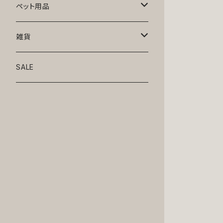
トップス
ペット用品
ニット
ボトムス
ベッド
雑貨
アロハ
ワンピース
リード・首輪
アート
SALE
Oliver Gal
和装
靴・帽子
グラス・食器
Lolita
ジャケット
アクセサリー
ポーチ・バッグ
Kate spade
サングラス・ゴーグル
IZAK
コスプレ
キャリーケース・バッグ
小物
リボン・蝶ネクタイ
Mark tetro
布地
mark tetro
ロンパース・つなぎ
マナーパンツ
エプロン・ミトン
KAHRI HOME
レザー
Kate spade
ベルトタイプ
KAHRI HOME
フォーマル