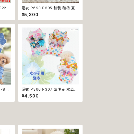
P224
浴衣 P693 P695 和装 和柄 夏
 イエロ
祭り 花火大会 裏地付き ドッグ ウ
¥5,300
ア 犬
ェア ドッグウエア 犬 猫 ペット 服
 おし
犬服 犬猫 犬の服 猫の服 小型犬
ェーブ
子犬 仔犬 返品交換不可
P780
浴衣 P366 P367 紫陽花 水風船
ドッグウ
金魚 白 ピンク 青 鈴 花 つまみ細
¥4,500
小型犬
工 ドッグ ウェア ドッグウエア 犬
料 返
猫 ペット 服 犬服 猫服 和柄 和装
小型犬 子犬 仔犬 夏 送料無料 返
品交換不可