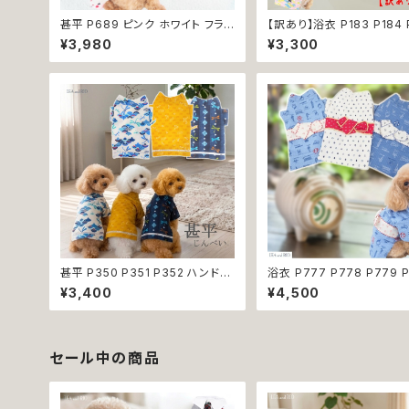
甚平 P689 ピンク ホワイト フラワ
【訳あり】浴衣 P183 P184 
ー 花 桜 うさぎ ラビット 祭り 夏祭
ドッグウェア 男の子 ブルー
¥3,980
¥3,300
り 和装 和柄 古風 伝統 日本 夏 ド
ー ドッグ ウェア ドッグウエ
ッグウエア ドックウェア 女の子 極
猫 ペット 服 犬服 和装 和柄
小 小型犬 犬 猫 ペット 服 犬服 犬
ゃれ おにぎり 波 わんこ ウ
の服 犬洋服 犬の洋服 洋服 おしゃ
青海波 小型犬 子犬 仔犬
れ かわいい 可愛い 返品交換不可
甚平 P350 P351 P352 ハンドメ
浴衣 P777 P778 P779 
イド ホワイト ネイビー カラシイエ
和装 マリン ドッグ ウェア 
¥3,400
¥4,500
ロー とんぼ ドッグ ウェア ドッグウ
エア 犬 猫 ペット 服 犬服 
エア 犬 猫 ペット 服 犬服 猫服 犬
子犬 仔犬 夏 男の子 送料無
の服 猫の服 和装 和柄 小型犬 子
品交換不可
犬 仔犬 夏 送料無料 返品交換不
可
セール中の商品