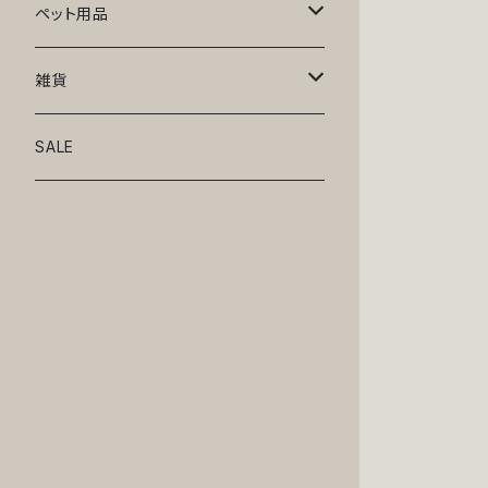
トップス
ペット用品
ニット
ボトムス
ベッド
雑貨
アロハ
ワンピース
リード・首輪
アート
SALE
Oliver Gal
和装
靴・帽子
グラス・食器
Lolita
ジャケット
アクセサリー
ポーチ・バッグ
Kate spade
サングラス・ゴーグル
IZAK
コスプレ
キャリーケース・バッグ
小物
リボン・蝶ネクタイ
Mark tetro
布地
mark tetro
ロンパース・つなぎ
マナーパンツ
エプロン・ミトン
KAHRI HOME
レザー
Kate spade
ベルトタイプ
KAHRI HOME
フォーマル