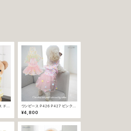
ス ドレ
ワンピース P426 P427 ピンク
 トップ
ホワイト ハンドメイド ビーズ 揺れ
¥4,800
 パピ
る リボン レース ドッグウェア 春夏
犬服 猫
ドッグウエア ドッグ ウェア 犬 猫
ア お
ペット 服 犬服 猫服 シンプル 犬洋
返品交
服 猫洋服 春 夏 洋服 女の子 男の