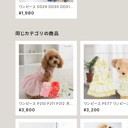
ワンピース DD29 DD30 DD31
DD32 DD33 ワンピ カジュアル
¥1,980
ノースリーブ タンクトップ 犬 猫 ペ
ット 服 犬服 猫服 犬の服 猫の服
返品交換不可
同じカテゴリの商品
ワンピース P210 P211 P212 犬
ワンピース P577 ワンピー
イエロー ピンク ホワイト レッド レ
ス ハンドメイド 花 スカート
¥3,800
¥3,200
モン 蝶 フラワー 猫 ペット 服 犬服
ス ティアードスカート 春 夏
犬の服 犬洋服 犬の洋服 洋服 猫
ー 小型犬 犬 猫 ペット 服 
服 猫の服 猫洋服 猫の洋服 dog
服 犬の服 猫の服 ドッグウェ
ドッグウェア ドッグウエア 女の子
しゃれ かわいい お出かけ 