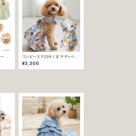
子 小型 おしゃれ かわいい 送料無
料 返品交換不可
ロー ナ
ワンピース P299 くま テディベア
 犬の服
スカート ハンドメイド フリル 犬 犬
¥3,300
 猫の
服 猫 猫服 洋服 ペット dog ドッグ
ドッグウ
ウェア おしゃれ かわいい 返品交
小型犬
換不可
透け感