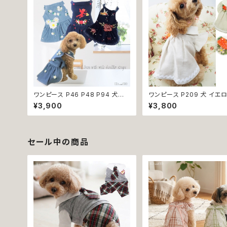
小型犬 おしゃれ かわいい 可愛い
換不可
透け感 コットン 返品交換不可
ワンピース P46 P48 P94 犬服
ワンピース P209 犬 イエ
フラワー デニム調 トップス ナチュ
チュラル 猫 ペット 服 犬服
¥3,900
¥3,800
ラル ハンドメイド ブルー 青 花 パ
犬洋服 犬の洋服 洋服 猫服
ール風 ビーズ ドッグ ウェア ドック
服 猫洋服 猫の洋服 dog 
ウェア ドッグウエア 犬 服 犬の服
ェア ドッグウエア 女の子 
犬洋服 洋服 女の子 小型 小型犬
おしゃれ かわいい 可愛い 
猫 おしゃれ かわいい 返品交換不
コットン 返品交換不可
セール中の商品
可