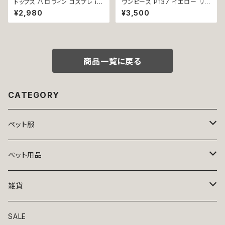
トップス ハロウィン コスプレ ir
ワンピース P137 イエロー リボ
o1 ワンピース 海賊 ハロパ パイ
ン 夏用 ハンドメイド 夏服 おし
¥2,980
¥3,500
レーツ コスチューム コス 仮装
ゃれ かわいい ガーリー キュート
dog cat ウェア ドッグ ウェア ド
レモン lemon 黄色 チェック フ
ッグウエア 犬 猫 ペット 服 犬服
リル フラワー ストーン キラキラ
犬洋服 犬の洋服 猫服 猫洋服
dog 服 ドッグウェア 犬 猫 犬服
猫の洋服 洋服 かわいい 可愛い
猫服 ペット 洋服 小型犬 ワンち
おしゃれ 返品交換不可
ゃん 夏 サマー 返品交換不可
商品一覧に戻る
CATEGORY
ペット服
トップス
ペット用品
ニット
ボトムス
ベッド
雑貨
アロハ
ワンピース
リード・首輪
アート
SALE