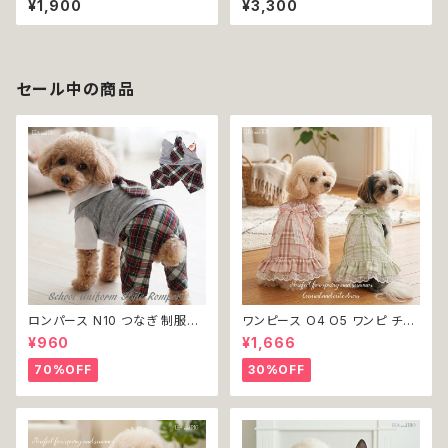
¥1,900
¥3,300
犬 犬服 小型 猫 服 洋服 ペット
ッグウェア 春夏 ドッグウエア ド
dog ドッグウェア おしゃれ かわ
ッグ ウェア 犬 猫 ペット 服 犬服
いい 返品交換不可
猫服 シンプル 犬洋服 猫洋服 洋
服 小型 おしゃれ かわいい 返品
交換不可
セール中の商品
ロンパース N10 つなぎ 制服風
ワンピース O4 O5 ワンピ チェ
チェック柄 グレー 灰色 コスチュ
ック プリーツ レース 女の子 犬
¥960
¥1,666
ーム コスプレ ドッグウェア dog
犬服 小型 猫 服 洋服 ペット do
犬 猫 ペット 服 犬服 洋服 オシ
g ドッグウェア おしゃれ かわい
70%OFF
30%OFF
ャレ かわいい 小型犬 返品交換
い 返品交換不可
不可