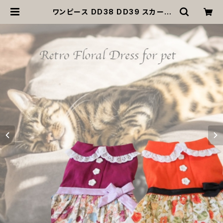
ワンピース DD38 DD39 スカート
ドレス レトロな花柄 花柄 リボン 花
犬 猫 ペット 服 犬服 猫服 犬の服 猫
の服 返品交換不可 | MOANA