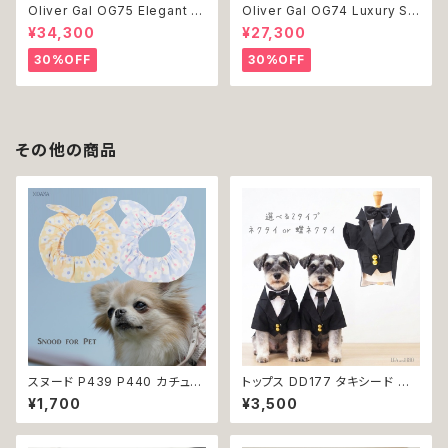
Oliver Gal OG75 Elegant E
Oliver Gal OG74 Luxury St
ssentials Paris 絵 アート イ
acked Shoes Rose Giftbo
¥34,300
¥27,300
ンテリア お祝い 贈り物 プレゼ
x 絵 アート インテリア お祝い
ント 結婚 新築 開店 周年 バー
贈り物 プレゼント 結婚 新築 開
30%OFF
30%OFF
スデイ 誕生日 ご褒美
店 周年 バースデイ 誕生日 ご褒
美
その他の商品
スヌード P439 P440 カチュー
トップス DD177 タキシード ス
シャ ブルー イエロー 花 フラワ
ーツ フォーマル 蝶ネクタイ ネク
¥1,700
¥3,500
ー ドッグウェア うさ耳 たれ耳
タイ リボン 犬 猫 ペット 服 犬の
うさみみ ドッグ ウェア ドッグウ
服 猫の服 犬服 猫服 ドッグウェ
エア 犬 猫 ペット 服 犬服 かわ
ア おしゃれ かっこいい クール