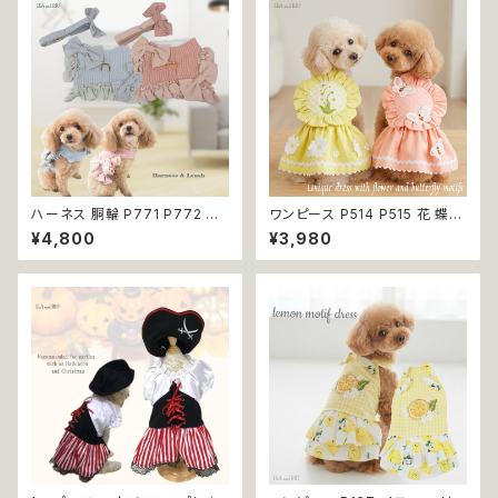
いい おしゃれ 小型犬 濡れ防止
シャツ 返品交換不可
汚れ防止 返品交換不可
ハーネス 胴輪 P771 P772 パ
ワンピース P514 P515 花 蝶
ステルカラー 引っ張り防止 散歩
ハンドメイド ピンク イエローグ
¥4,800
¥3,980
お出掛け ドッグウエア 犬 猫 ペ
リーン レース ドッグウェア 春夏
ット 服 犬服 猫服 かわいい おし
ドッグウエア ドッグ ウェア 犬 猫
ゃれ 小型犬 返品交換不可
ペット 服 犬服 猫服 シンプル 犬
の洋服 猫の洋服 春 夏 洋服 女
の子 小型 おしゃれ かわいい 送
料無料 返品交換不可