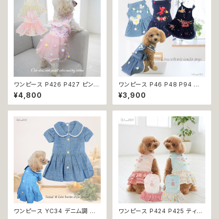
エア 女の子 小型犬 おしゃれ か
かけ 返品交換不可
わいい 可愛い 透け感 コットン
返品交換不可
ワンピース P426 P427 ピンク
ワンピース P46 P48 P94 犬
ホワイト ハンドメイド ビーズ 揺
服 フラワー デニム調 トップス ナ
¥4,800
¥3,900
れる リボン レース ドッグウェア
チュラル ハンドメイド ブルー 青
春夏 ドッグウエア ドッグ ウェア
花 パール風 ビーズ ドッグ ウェ
犬 猫 ペット 服 犬服 猫服 シン
ア ドックウェア ドッグウエア 犬
プル 犬洋服 猫洋服 春 夏 洋服
服 犬の服 犬洋服 洋服 女の子
女の子 男の子 小型 おしゃれ か
小型 小型犬 猫 おしゃれ かわい
わいい 送料無料 返品交換不可
い 返品交換不可
ワンピース YC34 デニム調 紺
ワンピース P424 P425 ティア
レース シンプル 女の子 春 夏
ード ドット 水玉 ハンドメイド ド