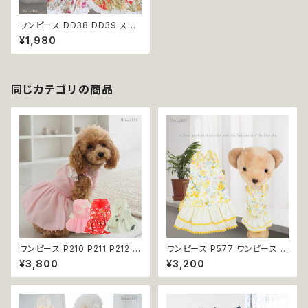
ワンピース DD38 DD39 スカ
ート ドレス レトロな花柄 花柄
¥1,980
リボン 花 犬 猫 ペット 服 犬服
猫服 犬の服 猫の服 返品交換不
可
同じカテゴリの商品
ワンピース P210 P211 P212 犬
ワンピース P577 ワンピース ド
イエロー ピンク ホワイト レッド
レス ハンドメイド 花 スカート ト
¥3,800
¥3,200
レモン 蝶 フラワー 猫 ペット 服
ップス ティアードスカート 春 夏
犬服 犬の服 犬洋服 犬の洋服
パピー 小型犬 犬 猫 ペット 服
洋服 猫服 猫の服 猫洋服 猫の
犬服 猫服 犬の服 猫の服 ドッグ
洋服 dog ドッグウェア ドッグウ
ウェア おしゃれ かわいい お出