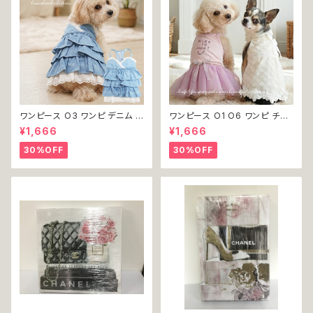
ワンピース O3 ワンピ デニム プ
ワンピース O1 O6 ワンピ チュ
リーツ レース 女の子 犬 犬服
ール レース 花 フラワー 女の子
¥1,666
¥1,666
小型 猫 服 洋服 ペット dog ド
犬 犬服 小型 猫 服 洋服 ペット
ッグウェア おしゃれ かわいい 返
dog ドッグウェア おしゃれ かわ
30%OFF
30%OFF
品交換不可
いい 返品交換不可