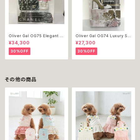
Oliver Gal OG75 Elegant E
Oliver Gal OG74 Luxury St
ssentials Paris 絵 アート イ
acked Shoes Rose Giftbo
¥34,300
¥27,300
ンテリア お祝い 贈り物 プレゼ
x 絵 アート インテリア お祝い
ント 結婚 新築 開店 周年 バー
贈り物 プレゼント 結婚 新築 開
30%OFF
30%OFF
スデイ 誕生日 ご褒美
店 周年 バースデイ 誕生日 ご褒
美
その他の商品