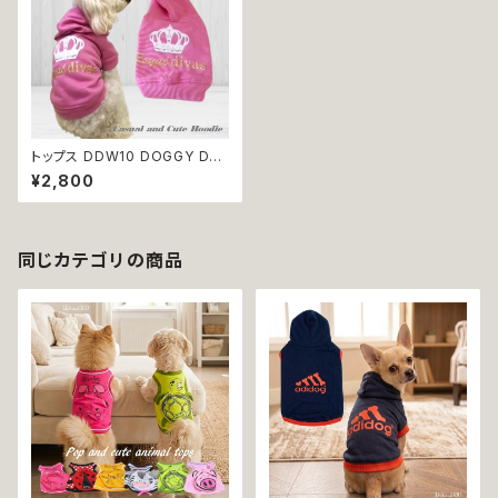
トップス DDW10 DOGGY DO
LLY パーカー トレーナー フー
¥2,800
ド付き ピンク クラウン dog ウ
ェア ドッグ ウェア ドッグウエア
犬 猫 ペット 服 犬服 猫服 犬洋
服 猫洋服 犬の洋服 猫の洋服
洋服 小型犬 中型犬 かわいい
同じカテゴリの商品
可愛い おしゃれ 返品交換不可