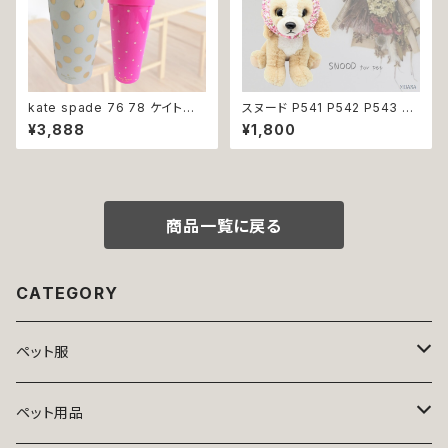
kate spade 76 78 ケイトス
スヌード P541 P542 P543 P5
ペード タンブラー 480ml 水筒
44 カチューシャ 耳カバー 小花
¥3,888
¥1,800
蓋付き ドット ピンク ゴールド ケ
模様 花 汚れ防止 濡れ防止 ドッ
イト スペード 雑貨 持ち運び マ
グウェア ドッグ ウェア 犬 猫 ペ
イボトル 直飲み おしゃれ かわ
ット 服 犬服 猫服 かわいい おし
いい
ゃれ 小型犬 返品交換不可
商品一覧に戻る
CATEGORY
ペット服
トップス
ペット用品