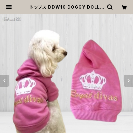
トップス DDW10 DOGGY DOLLY
パーカー トレーナー フード付き ピン
ク クラウン dog ウェア ドッグ ウェア
ドッグウエア 犬 猫 ペット 服 犬服 猫
服 犬洋服 猫洋服 犬の洋服 猫の洋服
洋服 小型犬 中型犬 かわいい 可愛い
おしゃれ 返品交換不可 | MOANA