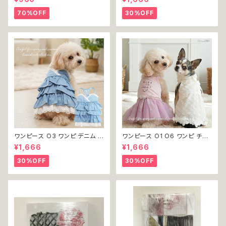
ーム コスプレ ドッグウェア dog
犬服 小型 猫 服 洋服 ペット do
犬 猫 ペット 服 犬服 洋服 オシ
g ドッグウェア おしゃれ かわい
70%OFF
30%OFF
ャレ かわいい 小型犬 返品交換
い 返品交換不可
不可
ワンピース O3 ワンピ デニム プ
ワンピース O1 O6 ワンピ チュ
リーツ レース 女の子 犬 犬服
ール レース 花 フラワー 女の子
¥1,666
¥1,666
小型 猫 服 洋服 ペット dog ド
犬 犬服 小型 猫 服 洋服 ペット
ッグウェア おしゃれ かわいい 返
dog ドッグウェア おしゃれ かわ
30%OFF
30%OFF
品交換不可
いい 返品交換不可