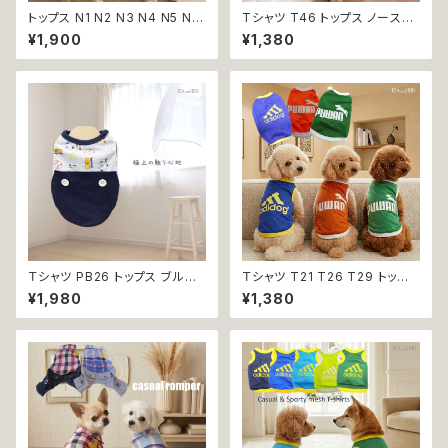
トップス N1 N2 N3 N4 N5 N6
Tシャツ T46 トップス ノースリ
うさぎ てんとう虫 ひよこ しまう
ーブ ネイビー×オレンジ 紺 橙
¥1,900
¥1,380
ま かめ ぶた ポケット ビビット
スポーティー フード 帽子 犬 猫
ドッグウェア dog 犬 猫 ペット
ペット 犬服 猫服 犬の服 猫の服
服 犬服 猫服 洋服 犬の服 猫の
服 オシャレ かわいい 小型犬 返
品交換不可
Ｔシャツ PB26 トップス ブルー
Ｔシャツ T21 T26 T29 トップ
野球 くま ドックウェア 小型犬
ス ノースリーブ メッシュ 夏 蒸
¥1,980
¥1,380
犬 猫 dog cat ペット 服 犬服
れにくい 犬 猫 ペット 犬の服 猫
返品交換不可
の服 犬服 猫服 返品交換不可