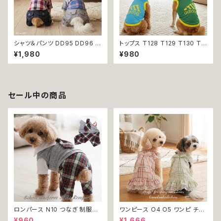
シャツ＆パンツ DD95 DD96 チ
トップス T128 T129 T130 T1
ェック柄 星柄 半袖 つなぎ オー
31 T132 Ｔシャツ 1-7号 小型
¥1,980
¥980
ルインワン カバーオール 犬用
犬用 スポーティー カジュアル
猫用 犬 猫 ペット 服 犬服 猫服
メッシュ ノースリーブ ブルー グ
犬の服 猫の服 返品交換不可
リーン ネイビー ドックウェア ド
ッグウェア dog 犬 猫 ペット 服
犬服 猫服 犬の服 猫の服 オシャ
セール中の商品
レ 小型犬 返品交換不可
ロンパース N10 つなぎ 制服風
ワンピース O4 O5 ワンピ チェ
チェック柄 グレー 灰色 コスチュ
ック プリーツ レース 女の子 犬
¥960
¥1,666