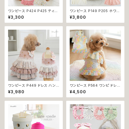
ワンピース P424 P425 ティア
ワンピース P149 P205 ホワイ
ード ドット 水玉 ハンドメイド ド
ト ピンク フラワー ハンドメイド
¥3,300
¥3,800
ッグウェア 春夏 ドッグウエア ド
Bee パステル コットン dog ウ
ッグ ウェア 犬 猫 ペット 服 犬服
ェア ドッグ ウェア ドッグウエア
猫服 シンプル 犬洋服 猫洋服 洋
犬 猫 ペット 服 犬服 犬洋服 犬
服 小型 おしゃれ かわいい 返品
の洋服 洋服 小型犬 中型犬 女
交換不可
の子 スカート 花 蜂 ストーン ビ
ジュー アップリケ かわいい 可
愛い おしゃれ 送料無料 返品交
換不可
ワンピース P449 ドレス ハンド
ワンピース P564 ワンピ ドレス
メイド コットン うさぎ ラビット
ハンドメイド 花 透け感 スカート
¥3,980
¥4,500
花 小花 ピンク ドックウェア 犬
トップス 裏地付き パピー 小型
用 服 犬服 猫服 犬の服 猫の服
犬 犬 猫 ペット 服 犬服 猫服 犬
ドッグ ウェア ドッグウエア 犬洋
の服 猫の服 ドッグウェア おしゃ
服 犬の洋服 洋服 小型犬 中型
れ かわいい お出かけ 返品交換
犬 おしゃれ かわいい 可愛い 返
不可
品交換不可