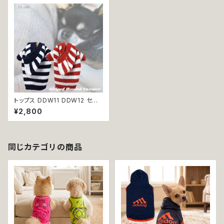
トップス DDW11 DDW12 セー
ター ボーダー フード付き dog
¥2,800
ウェア ドッグ ウェア ドッグウエ
ア 犬 猫 ペット 服 犬服 猫服 犬
洋服 猫洋服 犬の洋服 猫の洋服
洋服 小型犬 中型犬 かわいい
可愛い おしゃれ 返品交換不可
同じカテゴリの商品