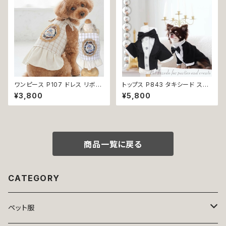
可
ワンピース P107 ドレス リボン
トップス P843 タキシード スー
チェック ハンドメイド ナチュラル
ツ フォーマル 燕尾服 蝶ネクタ
¥3,800
¥5,800
ドッグウェア ドッグウエア dog
イ ドッグウェア 犬 猫 ペット 服
犬 猫 ペット 服 犬の服 猫の服
犬服 猫服 犬の服 猫の服 おしゃ
かわいい おしゃれ 小型犬 送料
れ かっこいい クール シャツ 返
無料 返品交換不可
品交換不可
商品一覧に戻る
CATEGORY
ペット服