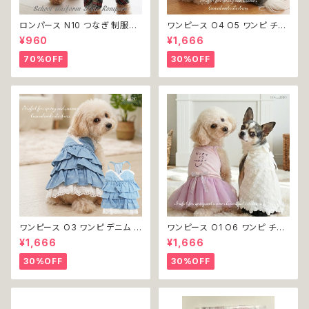
ロンパース N10 つなぎ 制服風
ワンピース O4 O5 ワンピ チェ
チェック柄 グレー 灰色 コスチュ
ック プリーツ レース 女の子 犬
¥960
¥1,666
ーム コスプレ ドッグウェア dog
犬服 小型 猫 服 洋服 ペット do
犬 猫 ペット 服 犬服 洋服 オシ
g ドッグウェア おしゃれ かわい
70%OFF
30%OFF
ャレ かわいい 小型犬 返品交換
い 返品交換不可
不可
ワンピース O3 ワンピ デニム プ
ワンピース O1 O6 ワンピ チュ
リーツ レース 女の子 犬 犬服
ール レース 花 フラワー 女の子
¥1,666
¥1,666
小型 猫 服 洋服 ペット dog ド
犬 犬服 小型 猫 服 洋服 ペット
ッグウェア おしゃれ かわいい 返
dog ドッグウェア おしゃれ かわ
30%OFF
30%OFF
品交換不可
いい 返品交換不可