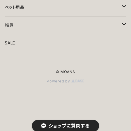
トップス
ペット用品
ニット
ボトムス
ベッド
雑貨
アロハ
ワンピース
リード・首輪
アート
SALE
Oliver Gal
和装
靴・帽子
グラス・食器
© MOANA
Lolita
ジャケット
アクセサリー
ポーチ・バッグ
Powered by
Kate spade
サングラス・ゴーグル
IZAK
コスプレ
キャリーケース・バッグ
小物
リボン・蝶ネクタイ
Mark tetro
布地
mark tetro
ロンパース・つなぎ
マナーパンツ
エプロン・ミトン
ショップに質問する
KAHRI HOME
レザー
Kate spade
ベルトタイプ
KAHRI HOME