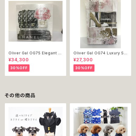
Oliver Gal OG75 Elegant E
Oliver Gal OG74 Luxury St
ssentials Paris 絵 アート イ
acked Shoes Rose Giftbo
¥34,300
¥27,300
ンテリア お祝い 贈り物 プレゼ
x 絵 アート インテリア お祝い
ント 結婚 新築 開店 周年 バー
贈り物 プレゼント 結婚 新築 開
30%OFF
30%OFF
スデイ 誕生日 ご褒美
店 周年 バースデイ 誕生日 ご褒
美
その他の商品