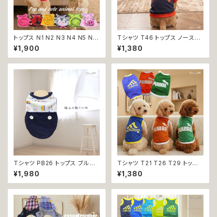
トップス N1 N2 N3 N4 N5 N6
Tシャツ T46 トップス ノースリ
うさぎ てんとう虫 ひよこ しまう
ーブ ネイビー×オレンジ 紺 橙
¥1,900
¥1,380
ま かめ ぶた ポケット ビビット
スポーティー フード 帽子 犬 猫
ドッグウェア dog 犬 猫 ペット
ペット 犬服 猫服 犬の服 猫の服
服 犬服 猫服 洋服 犬の服 猫の
服 オシャレ かわいい 小型犬 返
品交換不可
Ｔシャツ PB26 トップス ブルー
Ｔシャツ T21 T26 T29 トップ
野球 くま ドックウェア 小型犬
ス ノースリーブ メッシュ 夏 蒸
¥1,980
¥1,380
犬 猫 dog cat ペット 服 犬服
れにくい 犬 猫 ペット 犬の服 猫
返品交換不可
の服 犬服 猫服 返品交換不可