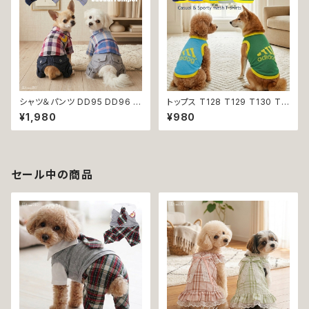
シャツ＆パンツ DD95 DD96 チ
トップス T128 T129 T130 T1
ェック柄 星柄 半袖 つなぎ オー
31 T132 Ｔシャツ 1-7号 小型
¥1,980
¥980
ルインワン カバーオール 犬用
犬用 スポーティー カジュアル
猫用 犬 猫 ペット 服 犬服 猫服
メッシュ ノースリーブ ブルー グ
犬の服 猫の服 返品交換不可
リーン ネイビー ドックウェア ド
ッグウェア dog 犬 猫 ペット 服
犬服 猫服 犬の服 猫の服 オシャ
セール中の商品
レ 小型犬 返品交換不可