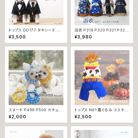
トップス DD177 タキシード ス
浴衣 P319 P320 P321 P322
ーツ フォーマル 蝶ネクタイ ネク
和装 和柄 男の子 ネイビー ブル
¥3,500
¥3,980
タイ リボン 犬 猫 ペット 服 犬の
ー ホワイト ブラック ドッグ ウェ
服 猫の服 犬服 猫服 ドッグウェ
ア ドッグウエア 犬 猫 ペット 服
ア おしゃれ かっこいい クール
犬服 トンボ とんぼ 漢字 ドラゴ
シャツ 返品交換不可
ン 龍 富士 山 小型犬 子犬 仔犬
夏 返品交換不可
スヌード P499 P500 カチュー
トップス N61 着ぐるみ コスチュ
シャ りぼん ブルー イエロー ド
ーム コスプレ キャラクター ブル
¥2,000
¥2,500
ッグウェア ドッグ ウェア ドッグ
ー ホワイト レッド 帽子付き カ
ウエア 犬 猫 ペット 服 犬服 か
ウボーイ 衣装 仮装 変身 ハロ
わいい おしゃれ 小型犬 濡れ防
ウィン ドッグウェア dog 犬 猫
止 汚れ防止 返品交換不可
ペット 服 犬服 猫服 洋服 オシャ
レ かわいい 小型犬 返品交換不