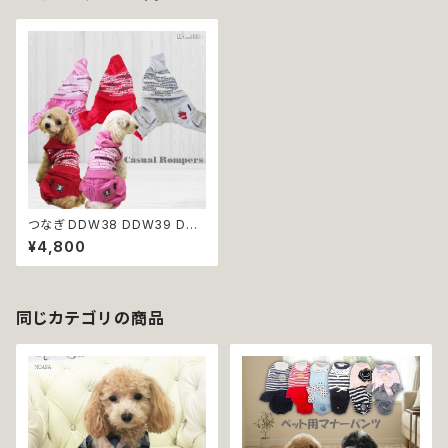
つなぎ DDW38 DDW39 DD
W40 ジャージ風 ロンパース オ
¥4,800
ーバーオール フード付き dog c
at ウェア ドッグ ウェア ドッグウ
エア 犬 猫 ペット 服 犬服 猫服
犬洋服 猫洋服 犬の洋服 猫の洋
服 洋服 かわいい 可愛い おしゃ
同じカテゴリの商品
れ 返品交換不可