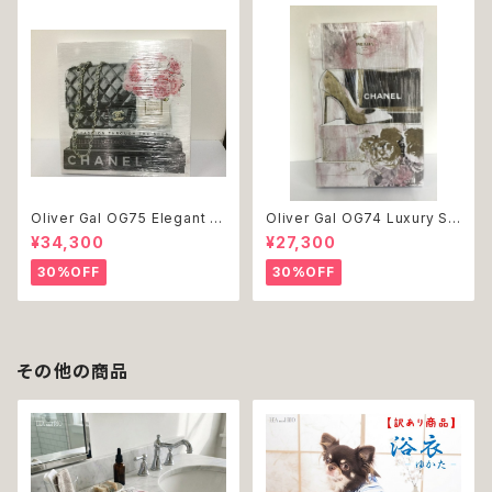
Oliver Gal OG75 Elegant E
Oliver Gal OG74 Luxury St
ssentials Paris 絵 アート イ
acked Shoes Rose Giftbo
¥34,300
¥27,300
ンテリア お祝い 贈り物 プレゼ
x 絵 アート インテリア お祝い
ント 結婚 新築 開店 周年 バー
贈り物 プレゼント 結婚 新築 開
30%OFF
30%OFF
スデイ 誕生日 ご褒美
店 周年 バースデイ 誕生日 ご褒
美
その他の商品