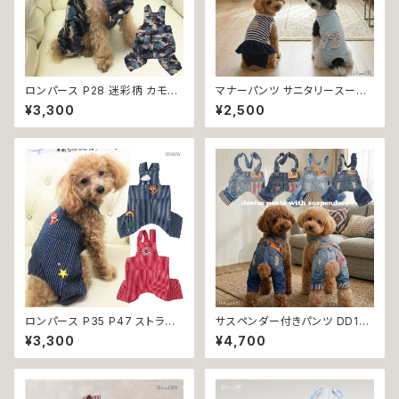
ロンパース P28 迷彩柄 カモフ
マナーパンツ サニタリースーツ
ラ おしゃれ アーミー 小型犬 犬
B57 B58 B59 B60 B61 B62
¥3,300
¥2,500
猫 ペット 服 犬服 猫服 犬の服
つなぎタイプ パンツ ドッグ ウェ
猫の服 ドッグウェア 返品交換不
ア dog 犬 猫 ペット 服 犬服 猫
可
服 犬の洋服 猫の洋服 介護 トイ
レ トレーニング かわいい おしゃ
れ 生理 マナー オムツ カバー
ロンパース つなぎ 小型犬 返品
交換不可
ロンパース P35 P47 ストライ
サスペンダー付きパンツ DD172
プ おしゃれ デニム レッド ハンド
DD173 DD174 DD175 デニム
¥3,300
¥4,700
メイド 小型犬 犬 猫 ペット 服
パンツ オーバーオール 吊りズボ
犬服 猫服 犬の服 猫の服 ドッグ
ン カジュアル 犬 猫 ペット 犬服
ウェア 返品交換不可
猫服 犬の服 猫の服 返品交換不
可