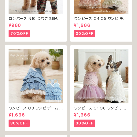
ロンパース N10 つなぎ 制服風
ワンピース O4 O5 ワンピ チェ
チェック柄 グレー 灰色 コスチュ
ック プリーツ レース 女の子 犬
¥960
¥1,666
ーム コスプレ ドッグウェア dog
犬服 小型 猫 服 洋服 ペット do
犬 猫 ペット 服 犬服 洋服 オシ
g ドッグウェア おしゃれ かわい
70%OFF
30%OFF
ャレ かわいい 小型犬 返品交換
い 返品交換不可
不可
ワンピース O3 ワンピ デニム プ
ワンピース O1 O6 ワンピ チュ
リーツ レース 女の子 犬 犬服
ール レース 花 フラワー 女の子
¥1,666
¥1,666
小型 猫 服 洋服 ペット dog ド
犬 犬服 小型 猫 服 洋服 ペット
ッグウェア おしゃれ かわいい 返
dog ドッグウェア おしゃれ かわ
30%OFF
30%OFF
品交換不可
いい 返品交換不可