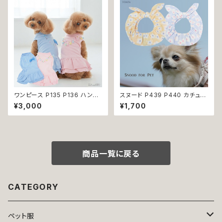
の洋服 猫の洋服 春 夏 洋服 女
の子 小型 おしゃれ かわいい 送
料無料 返品交換不可
ワンピース P135 P136 ハンド
スヌード P439 P440 カチュー
メイド ピンク ブルー ナチュラル
シャ ブルー イエロー 花 フラワ
¥3,000
¥1,700
カラー パステルカラー ふんわり
ー ドッグウェア うさ耳 たれ耳
カラー キラキラ ドッグウェア do
うさみみ ドッグ ウェア ドッグウ
g 犬 猫 ペット 服 犬服 猫服 か
エア 犬 猫 ペット 服 犬服 かわ
わいい おしゃれ デイリー フリン
いい おしゃれ 小型犬 濡れ防止
ジ リボン ビーズ フリル ティア
汚れ防止 返品交換不可
ード 小型犬 返品交換不可
商品一覧に戻る
CATEGORY
ペット服