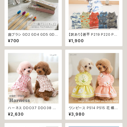
歯ブラシ GD2 GD4 GD5 GD6
【訳あり】甚平 P219 P220 P22
GD8 ハンブー歯ブラシ THE H
1 P222 P223 和装 和柄 ドッグ
¥700
¥1,900
UMBLE CO.キッズ 子ども バン
ウェア 犬 コスプレ 男の子 夏服
ブー 竹 口腔ケア 植物由来原料
ドッグウエア ドックウェア おしゃ
れ ブルー ダークレッド カーキ
ー ホワイト うさぎ ラビット 祭り
極小 小型 猫 ペット 服 犬服 猫
服 古風 伝統 夏 日本 ギフト プ
レゼント 贈り物 返品交換不可
ハーネス DDO37 DDO38 洋
ワンピース P514 P515 花 蝶
服のようなハーネス 胴輪 チェッ
ハンドメイド ピンク イエローグ
¥2,630
¥3,980
ク 散歩 お出掛け 引っ張り防止
リーン レース ドッグウェア 春夏
小型犬 犬 猫 ペット 服 犬服 返
ドッグウエア ドッグ ウェア 犬 猫
品交換不可
ペット 服 犬服 猫服 シンプル 犬