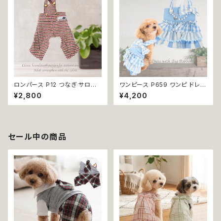
ロンパース P12 つなぎ サロペ
ワンピース P659 ワンピ ドレス
ット オールインワン ボトムス チ
スカート ハンドメイド りぼん カ
¥2,800
¥4,200
ェック 千鳥格子 シック ハンドメ
ジュアル おしゃれ かわいい 爽
イド おしゃれ カッコいい ドッグ
やか 春 夏 小型犬 ドッグウェア
ウェア dog 犬 猫 ペット 服 犬
dog cat 犬 猫 ペット 服 犬服
服 猫服 犬の服 猫の服 ナチュラ
猫服 犬の服 猫の服 返品交換不
ル カラー ゴールド 小型 返品交
可
セール中の商品
換不可