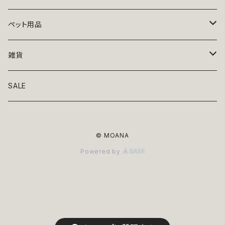
トップス
ペット用品
ニット
ボトムス
ベッド
雑貨
アロハ
ワンピース
リード・首輪
アート
SALE
Oliver Gal
和装
靴・帽子
グラス・食器
© MOANA
Lolita
ジャケット
アクセサリー
ポーチ・バッグ
Powered by
Kate spade
サングラス・ゴーグル
IZAK
コスプレ
キャリーケース・バッグ
小物
リボン・蝶ネクタイ
Mark tetro
布地
mark tetro
ロンパース・つなぎ
マナーパンツ
エプロン・ミトン