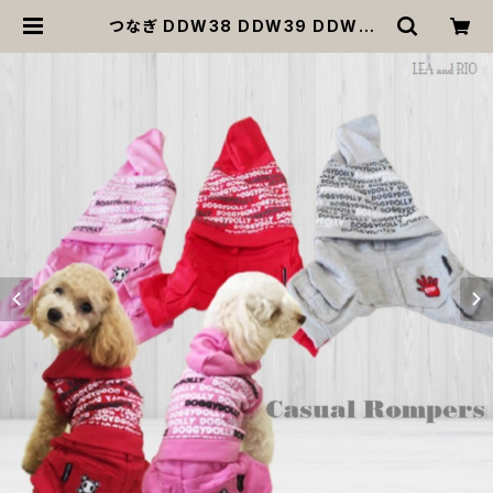
つなぎ DDW38 DDW39 DDW40
ジャージ風 ロンパース オーバーオー
ル フード付き dog cat ウェア ドッグ
ウェア ドッグウエア 犬 猫 ペット 服
犬服 猫服 犬洋服 猫洋服 犬の洋服 猫
の洋服 洋服 かわいい 可愛い おしゃ
れ 返品交換不可 | MOANA