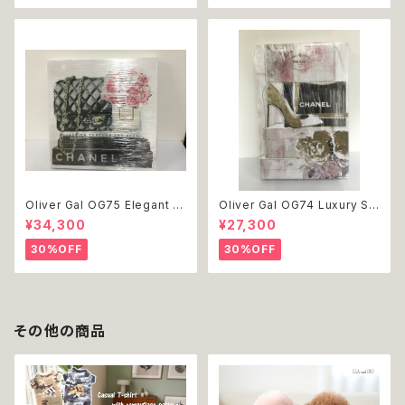
Oliver Gal OG75 Elegant E
Oliver Gal OG74 Luxury St
ssentials Paris 絵 アート イ
acked Shoes Rose Giftbo
¥34,300
¥27,300
ンテリア お祝い 贈り物 プレゼ
x 絵 アート インテリア お祝い
ント 結婚 新築 開店 周年 バー
贈り物 プレゼント 結婚 新築 開
30%OFF
30%OFF
スデイ 誕生日 ご褒美
店 周年 バースデイ 誕生日 ご褒
美
その他の商品