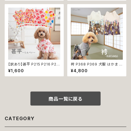
服 犬の服 猫服 猫の服 ドッグウ
ット 服 犬服 猫服 かわいい おし
ェア おしゃれ かわいい お出か
ゃれ 小型犬 返品交換不可
け 返品交換不可
【訳あり】甚平 P215 P216 P21
袴 P368 P369 犬服 はかま イ
7 P218 ドッグウエア ドックウェ
エロー パープル 和柄 うさぎ リ
¥1,600
¥4,800
ア 女の子 ピンク ホワイト フラ
ボントップス ボトムス ドッグウェ
ワー 花柄 桜 水風船 祭り 極小
ア ドッグ ウェア ドッグウエア 犬
小型犬 犬 猫 ペット 服 犬服 犬
服 おしゃれ 小型犬 中型犬 送料
の服 犬洋服 犬の洋服 洋服 お
無料 返品交換不可
しゃれ かわいい 可愛い 和装 和
柄 古風 伝統 日本 夏 返品交換
商品一覧に戻る
不可
CATEGORY