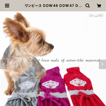
ワンピース DDW46 DDW47 DD
W48 レッド グレー パープルピンク
ベロア フード スポーツ dog cat ウ
ェア ドッグ ウェア ドッグウエア 犬 猫
ペット 服 犬服 猫服 犬洋服 犬の洋服
洋服 かわいい 可愛い おしゃれ 返品
交換不可 | MOANA