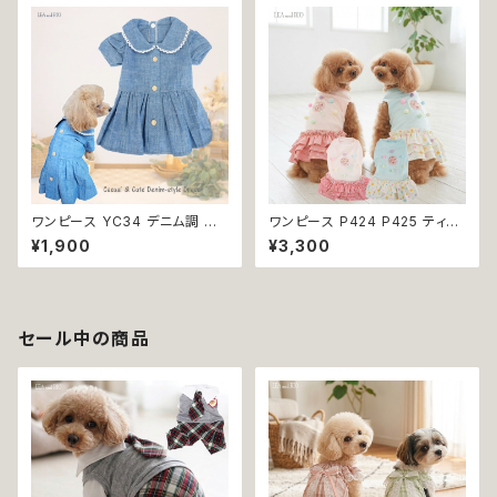
犬 猫 ペット 服 犬服 猫服 シン
ア ドックウェア ドッグウエア 犬
プル 犬洋服 猫洋服 春 夏 洋服
服 犬の服 犬洋服 洋服 女の子
女の子 男の子 小型 おしゃれ か
小型 小型犬 猫 おしゃれ かわい
わいい 送料無料 返品交換不可
い 返品交換不可
ワンピース YC34 デニム調 紺
ワンピース P424 P425 ティア
レース シンプル 女の子 春 夏
ード ドット 水玉 ハンドメイド ド
¥1,900
¥3,300
犬 犬服 小型 猫 服 洋服 ペット
ッグウェア 春夏 ドッグウエア ド
dog ドッグウェア おしゃれ かわ
ッグ ウェア 犬 猫 ペット 服 犬服
いい 返品交換不可
猫服 シンプル 犬洋服 猫洋服 洋
服 小型 おしゃれ かわいい 返品
交換不可
セール中の商品