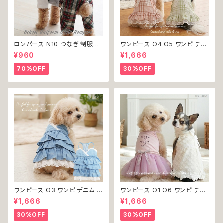
ロンパース N10 つなぎ 制服風
ワンピース O4 O5 ワンピ チェ
チェック柄 グレー 灰色 コスチュ
ック プリーツ レース 女の子 犬
¥960
¥1,666
ーム コスプレ ドッグウェア dog
犬服 小型 猫 服 洋服 ペット do
犬 猫 ペット 服 犬服 洋服 オシ
g ドッグウェア おしゃれ かわい
70%OFF
30%OFF
ャレ かわいい 小型犬 返品交換
い 返品交換不可
不可
ワンピース O3 ワンピ デニム プ
ワンピース O1 O6 ワンピ チュ
リーツ レース 女の子 犬 犬服
ール レース 花 フラワー 女の子
¥1,666
¥1,666
小型 猫 服 洋服 ペット dog ド
犬 犬服 小型 猫 服 洋服 ペット
ッグウェア おしゃれ かわいい 返
dog ドッグウェア おしゃれ かわ
30%OFF
30%OFF
品交換不可
いい 返品交換不可