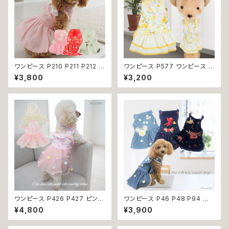
ワンピース P210 P211 P212 犬
ワンピース P577 ワンピース ド
イエロー ピンク ホワイト レッド
レス ハンドメイド 花 スカート ト
¥3,800
¥3,200
レモン 蝶 フラワー 猫 ペット 服
ップス ティアードスカート 春 夏
犬服 犬の服 犬洋服 犬の洋服
パピー 小型犬 犬 猫 ペット 服
洋服 猫服 猫の服 猫洋服 猫の
犬服 猫服 犬の服 猫の服 ドッグ
洋服 dog ドッグウェア ドッグウ
ウェア おしゃれ かわいい お出
エア 女の子 小型犬 おしゃれ か
かけ 返品交換不可
わいい 可愛い 透け感 コットン
返品交換不可
ワンピース P426 P427 ピンク
ワンピース P46 P48 P94 犬
ホワイト ハンドメイド ビーズ 揺
服 フラワー デニム調 トップス ナ
¥4,800
¥3,900
れる リボン レース ドッグウェア
チュラル ハンドメイド ブルー 青
春夏 ドッグウエア ドッグ ウェア
花 パール風 ビーズ ドッグ ウェ