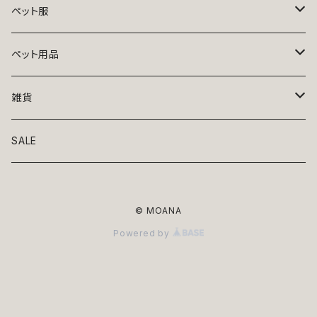
ペット服
トップス
ペット用品
ニット
ボトムス
ベッド
雑貨
アロハ
ワンピース
リード・首輪
アート
SALE
Oliver Gal
和装
靴・帽子
グラス・食器
© MOANA
Lolita
ジャケット
アクセサリー
ポーチ・バッグ
Powered by
Kate spade
サングラス・ゴーグル
IZAK
コスプレ
キャリーケース・バッグ
小物
リボン・蝶ネクタイ
Mark tetro
布地
mark tetro
ロンパース・つなぎ
マナーパンツ
エプロン・ミトン