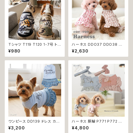
Ｔシャツ T119 T120 1-7号 トッ
ハーネス DDO37 DDO38 洋
プス 小型犬用 スポーティー カ
服のようなハーネス 胴輪 チェッ
¥980
¥2,630
ジュアル 骨 ボーン グレー ベー
ク 散歩 お出掛け 引っ張り防止
ジュ カモフラ 迷彩柄 ドックウェ
小型犬 犬 猫 ペット 服 犬服 返
ア ドッグウェア dog 犬 猫 ペッ
品交換不可
ト 服 犬服 猫服 オシャレ 小型犬
返品交換不可
ワンピース DD139 ドレス カジ
ハーネス 胴輪 P771 P772 パ
ュアル スカート ハンドメイド パ
ステルカラー 引っ張り防止 散歩
¥3,200
¥4,800
ピー 小型犬 犬 猫 ペット 服 犬
お出掛け ドッグウエア 犬 猫 ペ