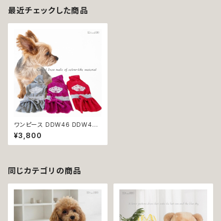
最近チェックした商品
ワンピース DDW46 DDW47
DDW48 レッド グレー パープ
¥3,800
ルピンク ベロア フード スポー
ツ dog cat ウェア ドッグ ウェ
ア ドッグウエア 犬 猫 ペット 服
犬服 猫服 犬洋服 犬の洋服 洋
服 かわいい 可愛い おしゃれ 返
同じカテゴリの商品
品交換不可