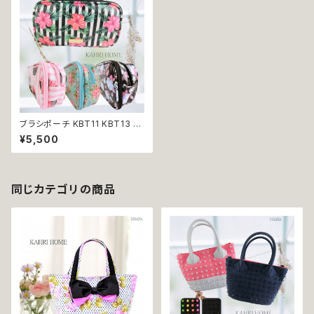
ブラシポーチ KBT11 KBT13 K
BT14 KBT15 KAHRI HOME
¥5,500
カーリ・ホーム 小物入れ 化粧ポ
ーチ プレゼント 贈り物 返品交
換不可
同じカテゴリの商品