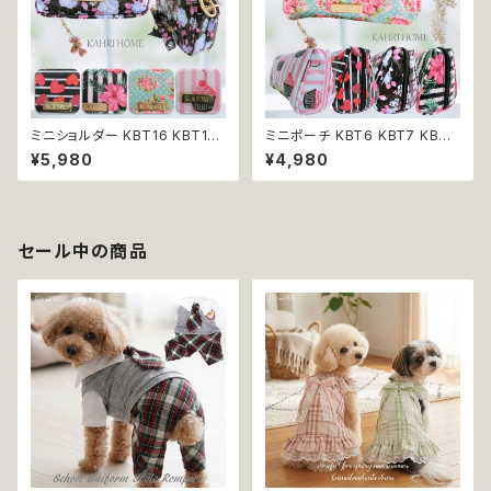
ミニショルダー KBT16 KBT17
ミニポーチ KBT6 KBT7 KBT8
KBT18 KBT19 KBT20 KAHRI
KBT9 KBT10 KAHRI HOME
¥5,980
¥4,980
HOME カーリ・ホーム ポシェッ
カーリ・ホーム 小物入れ 化粧ポ
ト 小物入れ ミニバッグ プレゼン
ーチ 三角ポーチ プレゼント 贈
ト 贈り物 返品交換不可
り物 返品交換不可
セール中の商品