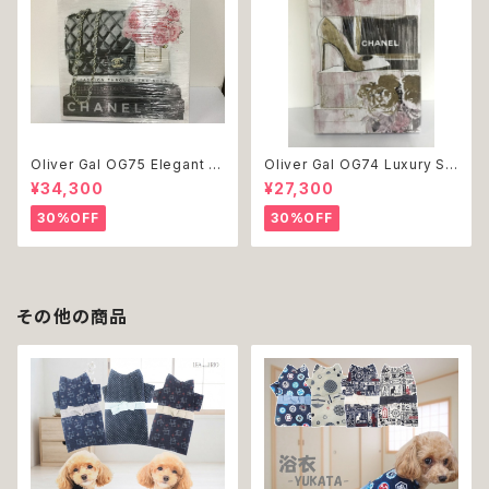
Oliver Gal OG75 Elegant E
Oliver Gal OG74 Luxury St
ssentials Paris 絵 アート イ
acked Shoes Rose Giftbo
¥34,300
¥27,300
ンテリア お祝い 贈り物 プレゼ
x 絵 アート インテリア お祝い
ント 結婚 新築 開店 周年 バー
贈り物 プレゼント 結婚 新築 開
30%OFF
30%OFF
スデイ 誕生日 ご褒美
店 周年 バースデイ 誕生日 ご褒
美
その他の商品