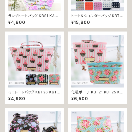
ランチトートバッグ KBS1 KAHR
トート＆ショルダーバッグ KBT3
I HOME カーリ・ホーム レディ
1 KBT32 KBT33 KBT34 KB
¥4,800
¥15,800
ース ランチバッグ 小さめ プレゼ
T35 KBT36 KBT37 KBT38
ント 贈り物 返品交換不可
KBT39 KAHRI HOME カーリ・
ホーム 2WAY レディースバッグ
スタッズ 肩掛け プレゼント 贈り
物 送料無料 返品交換不可
ミニトートバッグ KBT26 KBT2
化粧ポーチ KBT21 KBT25 KA
8 KBT29 KBT30 KAHRI HO
HRI HOME カーリ・ホーム バニ
¥4,980
¥6,500
ME カーリ・ホーム ミニバッグ
ティポーチ メイクポーチ 持ち手
サブバッグ プチバッグ プレゼン
つき プレゼント 贈り物 送料無
ト 贈り物 返品交換不可
料 返品交換不可