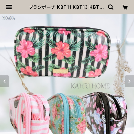
ブラシポーチ KBT11 KBT13 KBT14
KBT15 KAHRI HOME カーリ・ホー
ム 小物入れ 化粧ポーチ プレゼント
贈り物 返品交換不可 | MOANA