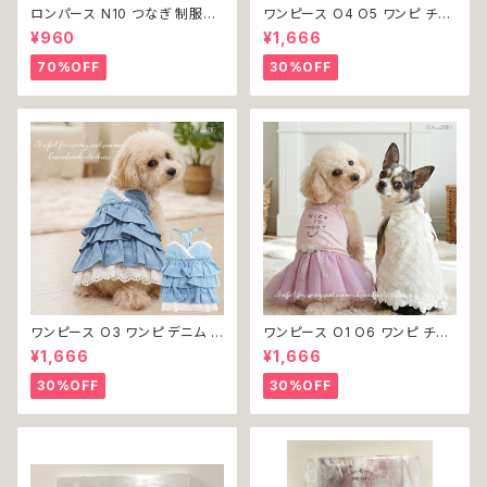
ロンパース N10 つなぎ 制服風
ワンピース O4 O5 ワンピ チェ
チェック柄 グレー 灰色 コスチュ
ック プリーツ レース 女の子 犬
¥960
¥1,666
ーム コスプレ ドッグウェア dog
犬服 小型 猫 服 洋服 ペット do
犬 猫 ペット 服 犬服 洋服 オシ
g ドッグウェア おしゃれ かわい
70%OFF
30%OFF
ャレ かわいい 小型犬 返品交換
い 返品交換不可
不可
ワンピース O3 ワンピ デニム プ
ワンピース O1 O6 ワンピ チュ
リーツ レース 女の子 犬 犬服
ール レース 花 フラワー 女の子
¥1,666
¥1,666
小型 猫 服 洋服 ペット dog ド
犬 犬服 小型 猫 服 洋服 ペット
ッグウェア おしゃれ かわいい 返
dog ドッグウェア おしゃれ かわ
30%OFF
30%OFF
品交換不可
いい 返品交換不可