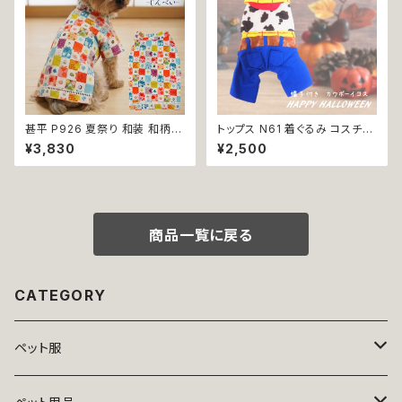
甚平 P926 夏祭り 和装 和柄
トップス N61 着ぐるみ コスチュ
古風 伝統 日本 夏 ハンドメイド
ーム コスプレ キャラクター ブル
¥3,830
¥2,500
ドッグウエア ドックウェア 男の
ー ホワイト レッド 帽子付き カ
子 極小 小型犬 犬 猫 ペット 服
ウボーイ 衣装 仮装 変身 ハロ
犬服 犬の服 犬洋服 犬の洋服
ウィン ドッグウェア dog 犬 猫
洋服 おしゃれ かわいい 可愛い
ペット 服 犬服 猫服 洋服 オシャ
返品交換不可
レ かわいい 小型犬 返品交換不
可
商品一覧に戻る
CATEGORY
ペット服
トップス