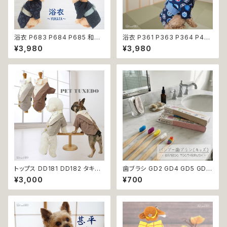
浴衣 P683 P684 P685 和装
浴衣 P361 P363 P364 P40
和柄 夏 祭り 花火大会 ドッグ ウ
3 ハンドメイド 手鞠 紺 ネイビ
¥3,980
¥3,980
ェア ドッグウエア 犬 猫 ペット
ー 白 ホワイト きなり ドッグ ウ
服 犬服 猫服 犬猫 犬の服 猫の
ェア ドッグウエア 犬 猫 ペット
服 小型犬 子犬 仔犬 返品交換
服 犬服 猫服 犬の服 猫の服 和
不可
装 和柄 小型犬 子犬 仔犬 夏 返
品交換不可
トップス DD181 DD182 タキシ
歯ブラシ GD2 GD4 GD5 GD6
ード スーツ フォーマル 蝶ネクタ
GD8 ハンブー歯ブラシ THE H
¥3,000
¥700
イ リボン 犬 猫 ペット 服 犬の
UMBLE CO.キッズ 子ども バン
服 猫の服 犬服 猫服 ドッグウェ
ブー 竹 口腔ケア 植物由来原料
ア おしゃれ かっこいい クール
シャツ 返品交換不可