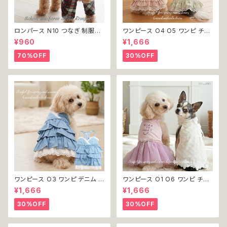
ロンパース N10 つなぎ 制服風
ワンピース O4 O5 ワンピ チェ
チェック柄 グレー 灰色 コスチュ
ック プリーツ レース 女の子 犬
¥960
¥1,666
ーム コスプレ ドッグウェア dog
犬服 小型 猫 服 洋服 ペット do
犬 猫 ペット 服 犬服 洋服 オシ
g ドッグウェア おしゃれ かわい
70%OFF
30%OFF
ャレ かわいい 小型犬 返品交換
い 返品交換不可
不可
ワンピース O3 ワンピ デニム プ
ワンピース O1 O6 ワンピ チュ
リーツ レース 女の子 犬 犬服
ール レース 花 フラワー 女の子
¥1,666
¥1,666
小型 猫 服 洋服 ペット dog ド
犬 犬服 小型 猫 服 洋服 ペット
ッグウェア おしゃれ かわいい 返
dog ドッグウェア おしゃれ かわ
30%OFF
30%OFF
品交換不可
いい 返品交換不可