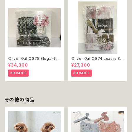
Oliver Gal OG75 Elegant E
Oliver Gal OG74 Luxury St
ssentials Paris 絵 アート イ
acked Shoes Rose Giftbo
¥34,300
¥27,300
ンテリア お祝い 贈り物 プレゼ
x 絵 アート インテリア お祝い
ント 結婚 新築 開店 周年 バー
贈り物 プレゼント 結婚 新築 開
30%OFF
30%OFF
スデイ 誕生日 ご褒美
店 周年 バースデイ 誕生日 ご褒
美
その他の商品