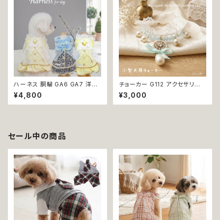
ハーネス 胴輪 GA6 GA7 洋服
チョーカー G112 アクセサリー
のようなハーネス ワンピース風
レース パール 犬 猫 ペット 小型
¥4,800
¥3,000
引っ張り防止 散歩 お出掛け ド
犬用 おしゃれ キラキラ かわい
ッグウエア 犬 猫 ペット 服 犬服
い リボン ブルー ホワイト 返品
猫服 かわいい おしゃれ 小型犬
交換不可
返品交換不可
セール中の商品