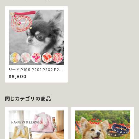
リード P199 P201 P202 P20
3 P204 ペット 犬 ドッグリード
¥6,800
犬リード ビーズ チェーン ハート
りぼん クリア パステル パール風
カラフル ドッグウェア dog 犬
猫 ペット 小型犬 中型犬 おしゃ
れ かわいい 散歩 送料無料 返
同じカテゴリの商品
品交換不可