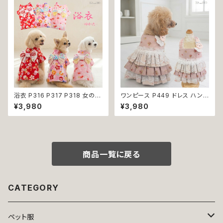
の洋服 猫の洋服 春 夏 洋服 女
犬 濡れ防止 汚れ防止 返品交換
の子 小型 おしゃれ かわいい 送
不可
料無料 返品交換不可
浴衣 P316 P317 P318 女の子
ワンピース P449 ドレス ハンド
レッド ベビー ピンク ドッグ ウェ
メイド コットン うさぎ ラビット
¥3,980
¥3,980
ア ドッグウエア 犬 猫 ペット 服
花 小花 ピンク ドックウェア 犬
犬服 猫服 犬の服 猫の服 和装
用 服 犬服 猫服 犬の服 猫の服
和柄 金魚 サクラ わんこ 小型犬
ドッグ ウェア ドッグウエア 犬洋
子犬 仔犬 返品交換不可
服 犬の洋服 洋服 小型犬 中型
犬 おしゃれ かわいい 可愛い 返
品交換不可
商品一覧に戻る
CATEGORY
ペット服