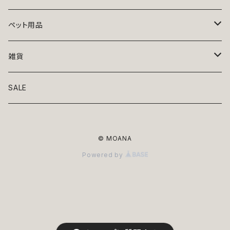
トップス
ペット用品
ニット
ボトムス
ベッド
雑貨
アロハ
ワンピース
リード・首輪
アート
SALE
Oliver Gal
和装
靴・帽子
グラス・食器
© MOANA
Lolita
ジャケット
アクセサリー
ポーチ・バッグ
Powered by
Kate spade
サングラス・ゴーグル
IZAK
コスプレ
キャリーケース・バッグ
小物
リボン・蝶ネクタイ
Mark tetro
布地
mark tetro
ロンパース・つなぎ
マナーパンツ
エプロン・ミトン