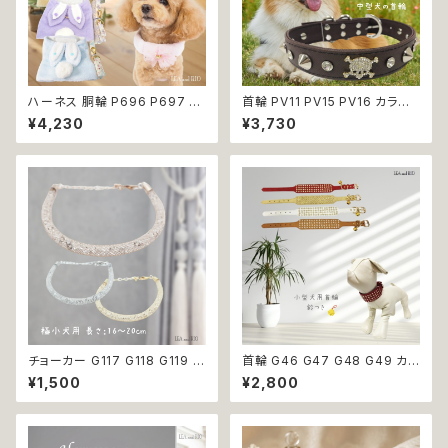
ハーネス 胴輪 P696 P697 P
首輪 PV11 PV15 PV16 カラー
698 P699 洋服のようなハー
ブルー ブラウン ブラック 骨 ボ
¥4,230
¥3,730
ネス うさぎ ラビット rabbit 暖
ーン スタッズ ゴールド ストーン
か 秋冬 お揃い 引っ張り防止 散
ドッグ dog 中型犬 散歩 犬 ペッ
歩 お出掛け ドッグウエア 犬 猫
ト 返品交換不可
ペット 服 犬服 猫服 かわいい お
しゃれ 小型犬 返品交換不可
チョーカー G117 G118 G119 首
首輪 G46 G47 G48 G49 カラ
輪 アクセサリー クリア キラキラ
ー アクセサリー 鈴付き ストーン
¥1,500
¥2,800
犬 猫 ペット 極小型犬用 おしゃ
小型犬 犬 猫 犬服 猫服 犬の服
れ かわいい シンプル ピンク ゴ
猫の服 ペット 返品交換不可
ールド 返品交換不可