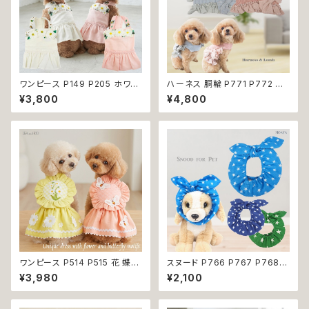
ワンピース P149 P205 ホワイ
ハーネス 胴輪 P771 P772 パ
ト ピンク フラワー ハンドメイド
ステルカラー 引っ張り防止 散歩
¥3,800
¥4,800
Bee パステル コットン dog ウ
お出掛け ドッグウエア 犬 猫 ペ
ェア ドッグ ウェア ドッグウエア
ット 服 犬服 猫服 かわいい おし
犬 猫 ペット 服 犬服 犬洋服 犬
ゃれ 小型犬 返品交換不可
の洋服 洋服 小型犬 中型犬 女
の子 スカート 花 蜂 ストーン ビ
ジュー アップリケ かわいい 可
愛い おしゃれ 送料無料 返品交
換不可
ワンピース P514 P515 花 蝶
スヌード P766 P767 P768
ハンドメイド ピンク イエローグ
カチューシャ うさ耳 たれ耳 うさ
¥3,980
¥2,100
リーン レース ドッグウェア 春夏
みみ ドッグウェア ドッグ ウェア
ドッグウエア ドッグ ウェア 犬 猫
ドッグウエア 犬 猫 ペット 服 犬
ペット 服 犬服 猫服 シンプル 犬
服 猫服 かわいい おしゃれ 小型