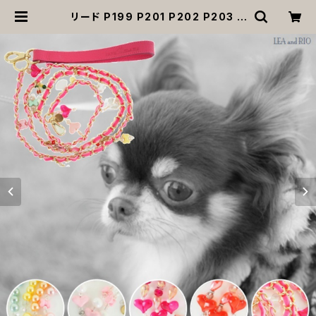
リード P199 P201 P202 P203 P
204 ペット 犬 ドッグリード 犬リード
ビーズ チェーン ハート りぼん クリア
パステル パール風 カラフル ドッグウ
ェア dog 犬 猫 ペット 小型犬 中型犬
おしゃれ かわいい 散歩 送料無料 返
品交換不可 | MOANA