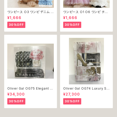
ワンピース O3 ワンピ デニム プ
ワンピース O1 O6 ワンピ チュ
リーツ レース 女の子 犬 犬服
ール レース 花 フラワー 女の子
¥1,666
¥1,666
小型 猫 服 洋服 ペット dog ド
犬 犬服 小型 猫 服 洋服 ペット
ッグウェア おしゃれ かわいい 返
dog ドッグウェア おしゃれ かわ
30%OFF
30%OFF
品交換不可
いい 返品交換不可
Oliver Gal OG75 Elegant E
Oliver Gal OG74 Luxury St
ssentials Paris 絵 アート イ
acked Shoes Rose Giftbo
¥34,300
¥27,300
ンテリア お祝い 贈り物 プレゼ
x 絵 アート インテリア お祝い
ント 結婚 新築 開店 周年 バー
贈り物 プレゼント 結婚 新築 開
30%OFF
30%OFF
スデイ 誕生日 ご褒美
店 周年 バースデイ 誕生日 ご褒
美