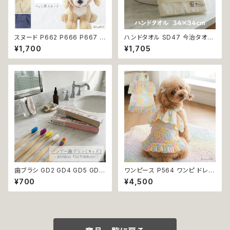
スヌード P662 P666 P667 P
ハンドタオル SD47 今治タオル
670 P673 P674 P765 カチ
タオル 34×34cm Imabari Tir
¥1,700
¥1,705
ューシャ 花柄 小花柄 バラ 薔薇
er 白 アイボリー ラムコ糸 イン
無地 濡れ防止 汚れ防止 ドッグ
ド綿 贅沢タオル 高級 シンプル
ウェア ドッグ ウェア 犬 猫 ペッ
日本製 綿100％
ト 服 犬服 猫服 おしゃれ かわい
い 小型犬 返品交換不可
歯ブラシ GD2 GD4 GD5 GD6
ワンピース P564 ワンピ ドレス
GD8 ハンブー歯ブラシ THE H
ハンドメイド 花 透け感 スカート
¥700
¥4,500
UMBLE CO.キッズ 子ども バン
トップス 裏地付き パピー 小型
ブー 竹 口腔ケア 植物由来原料
犬 犬 猫 ペット 服 犬服 猫服 犬
の服 猫の服 ドッグウェア おしゃ
れ かわいい お出かけ 返品交換
不可