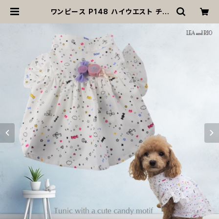
ワンピース P148 ハイウエスト チュ
ニック カントリー ガール ナチュラル
シンプル ウェア トップス ドックウェア
ドッグウエア 犬 猫 ペット 服 犬服 猫
服 犬洋服 猫洋服 洋服 女の子 小型
小型犬 おしゃれ かわいい プレゼント
ギフト 返品交換不可 | MOANA