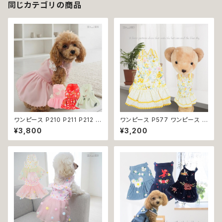
犬 おしゃれ かわいい プレゼン
同じカテゴリの商品
ト ギフト 返品交換不可
ワンピース P210 P211 P212 犬
ワンピース P577 ワンピース ド
イエロー ピンク ホワイト レッド
レス ハンドメイド 花 スカート ト
¥3,800
¥3,200
レモン 蝶 フラワー 猫 ペット 服
ップス ティアードスカート 春 夏
犬服 犬の服 犬洋服 犬の洋服
パピー 小型犬 犬 猫 ペット 服
洋服 猫服 猫の服 猫洋服 猫の
犬服 猫服 犬の服 猫の服 ドッグ
洋服 dog ドッグウェア ドッグウ
ウェア おしゃれ かわいい お出
エア 女の子 小型犬 おしゃれ か
かけ 返品交換不可
わいい 可愛い 透け感 コットン
返品交換不可