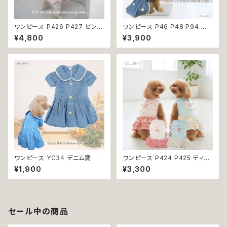
ワンピース P426 P427 ピンク
ワンピース P46 P48 P94 犬
ホワイト ハンドメイド ビーズ 揺
服 フラワー デニム調 トップス ナ
¥4,800
¥3,900
れる リボン レース ドッグウェア
チュラル ハンドメイド ブルー 青
春夏 ドッグウエア ドッグ ウェア
花 パール風 ビーズ ドッグ ウェ
犬 猫 ペット 服 犬服 猫服 シン
ア ドックウェア ドッグウエア 犬
プル 犬洋服 猫洋服 春 夏 洋服
服 犬の服 犬洋服 洋服 女の子
女の子 男の子 小型 おしゃれ か
小型 小型犬 猫 おしゃれ かわい
わいい 送料無料 返品交換不可
い 返品交換不可
ワンピース YC34 デニム調 紺
ワンピース P424 P425 ティア
レース シンプル 女の子 春 夏
ード ドット 水玉 ハンドメイド ド
¥1,900
¥3,300
犬 犬服 小型 猫 服 洋服 ペット
ッグウェア 春夏 ドッグウエア ド
dog ドッグウェア おしゃれ かわ
ッグ ウェア 犬 猫 ペット 服 犬服
いい 返品交換不可
猫服 シンプル 犬洋服 猫洋服 洋
服 小型 おしゃれ かわいい 返品
交換不可
セール中の商品