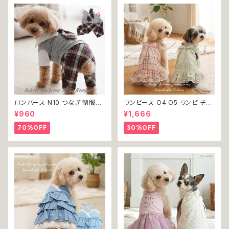
ロンパース N10 つなぎ 制服風
ワンピース O4 O5 ワンピ チェ
チェック柄 グレー 灰色 コスチュ
ック プリーツ レース 女の子 犬
¥960
¥1,666
ーム コスプレ ドッグウェア dog
犬服 小型 猫 服 洋服 ペット do
犬 猫 ペット 服 犬服 洋服 オシ
g ドッグウェア おしゃれ かわい
70%OFF
30%OFF
ャレ かわいい 小型犬 返品交換
い 返品交換不可
不可