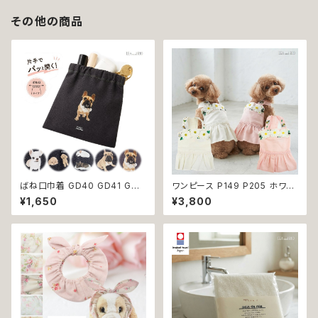
その他の商品
ばね口巾着 GD40 GD41 GD4
ワンピース P149 P205 ホワイ
2 GD43 GD44 わんこポーチ
ト ピンク フラワー ハンドメイド
¥1,650
¥3,800
ポーチ デニム コットン チワワ柄
Bee パステル コットン dog ウ
トイプードル柄 フレンチブルドッ
ェア ドッグ ウェア ドッグウエア
グ 柄 犬雑貨 犬好き プレゼント
犬 猫 ペット 服 犬服 犬洋服 犬
贈り物
の洋服 洋服 小型犬 中型犬 女
の子 スカート 花 蜂 ストーン ビ
ジュー アップリケ かわいい 可
愛い おしゃれ 送料無料 返品交
換不可