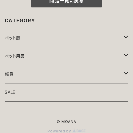
商品一覧に戻る
CATEGORY
ペット服
トップス
ペット用品
ニット
ボトムス
ベッド
雑貨
アロハ
ワンピース
リード・首輪
アート
SALE
Oliver Gal
和装
靴・帽子
グラス・食器
© MOANA
Lolita
ジャケット
アクセサリー
ポーチ・バッグ
Powered by