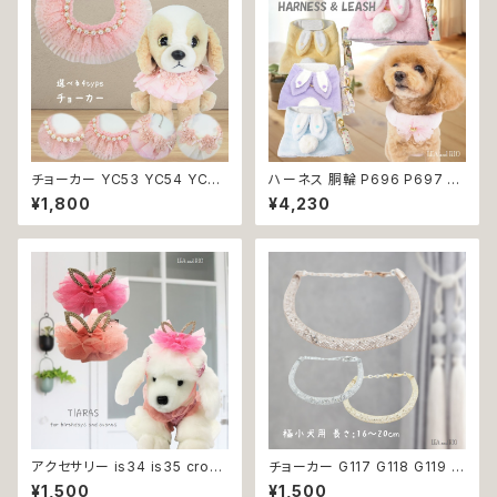
チョーカー YC53 YC54 YC55
ハーネス 胴輪 P696 P697 P
YC56 アクセサリー ネック フォ
698 P699 洋服のようなハー
¥1,800
¥4,230
ーマル パーティー イベント お
ネス うさぎ ラビット rabbit 暖
めかし 女の子 犬 犬服 小型 猫
か 秋冬 お揃い 引っ張り防止 散
服 洋服 ペット dog ドッグウェ
歩 お出掛け ドッグウエア 犬 猫
ア おしゃれ かわいい 返品交換
ペット 服 犬服 猫服 かわいい お
不可
しゃれ 小型犬 返品交換不可
アクセサリー is34 is35 crow
チョーカー G117 G118 G119 首
n ライトピンク ピンク 犬 王冠
輪 アクセサリー クリア キラキラ
¥1,500
¥1,500