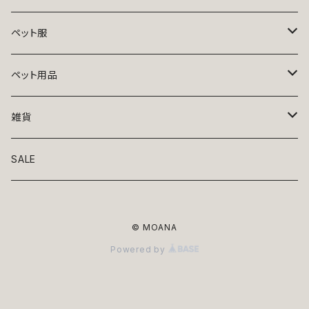
ペット服
トップス
ペット用品
ニット
ボトムス
ベッド
雑貨
アロハ
ワンピース
リード・首輪
アート
SALE
Oliver Gal
和装
靴・帽子
グラス・食器
© MOANA
Lolita
ジャケット
アクセサリー
ポーチ・バッグ
Powered by
Kate spade
サングラス・ゴーグル
IZAK
コスプレ
キャリーケース・バッグ
小物