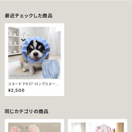
最近チェックした商品
スヌード P937 ロングスヌード
カチューシャ お食事 食事用 濡
¥2,500
れ防止 汚れ防止 ハンドメイド
ブルー 星 Wガーゼ ドッグウェア
犬 猫 ペット 服 犬服 猫服 かわ
いい おしゃれ 小型犬 返品交換
不可
同じカテゴリの商品