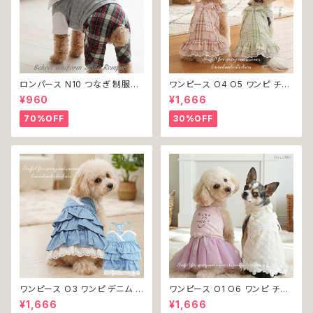
ロンパース N10 つなぎ 制服風
ワンピース O4 O5 ワンピ チェ
チェック柄 グレー 灰色 コスチュ
ック プリーツ レース 女の子 犬
¥960
¥1,666
ーム コスプレ ドッグウェア dog
犬服 小型 猫 服 洋服 ペット do
犬 猫 ペット 服 犬服 洋服 オシ
g ドッグウェア おしゃれ かわい
70%OFF
30%OFF
ャレ かわいい 小型犬 返品交換
い 返品交換不可
不可
ワンピース O3 ワンピ デニム プ
ワンピース O1 O6 ワンピ チュ
リーツ レース 女の子 犬 犬服
ール レース 花 フラワー 女の子
¥1,666
¥1,666
小型 猫 服 洋服 ペット dog ド
犬 犬服 小型 猫 服 洋服 ペット