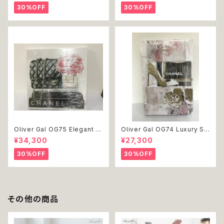
ッグウェア おしゃれ かわいい 返
dog ドッグウェア おしゃれ かわ
30%OFF
30%OFF
品交換不可
いい 返品交換不可
Oliver Gal OG75 Elegant E
Oliver Gal OG74 Luxury St
ssentials Paris 絵 アート イ
acked Shoes Rose Giftbo
¥34,300
¥27,300
ンテリア お祝い 贈り物 プレゼ
x 絵 アート インテリア お祝い
ント 結婚 新築 開店 周年 バー
贈り物 プレゼント 結婚 新築 開
30%OFF
30%OFF
スデイ 誕生日 ご褒美
店 周年 バースデイ 誕生日 ご褒
美
その他の商品