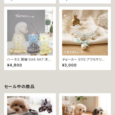
ティアラ イベント パーティー 誕
犬 猫 ペット 極小型犬用 おしゃ
生日 犬 猫 ペット 返品交換不可
れ かわいい シンプル ピンク ゴ
ールド 返品交換不可
ハーネス 胴輪 GA6 GA7 洋服
チョーカー G112 アクセサリー
のようなハーネス ワンピース風
レース パール 犬 猫 ペット 小型
¥4,800
¥3,000
引っ張り防止 散歩 お出掛け ド
犬用 おしゃれ キラキラ かわい
ッグウエア 犬 猫 ペット 服 犬服
い リボン ブルー ホワイト 返品
猫服 かわいい おしゃれ 小型犬
交換不可
返品交換不可
セール中の商品