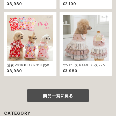
ハンドメイド ピンク イエローグ
カチューシャ うさ耳 たれ耳 うさ
¥3,980
¥2,100
リーン レース ドッグウェア 春夏
みみ ドッグウェア ドッグ ウェア
ドッグウエア ドッグ ウェア 犬 猫
ドッグウエア 犬 猫 ペット 服 犬
ペット 服 犬服 猫服 シンプル 犬
服 猫服 かわいい おしゃれ 小型
の洋服 猫の洋服 春 夏 洋服 女
犬 濡れ防止 汚れ防止 返品交換
の子 小型 おしゃれ かわいい 送
不可
料無料 返品交換不可
浴衣 P316 P317 P318 女の子
ワンピース P449 ドレス ハンド
レッド ベビー ピンク ドッグ ウェ
メイド コットン うさぎ ラビット
¥3,980
¥3,980
ア ドッグウエア 犬 猫 ペット 服
花 小花 ピンク ドックウェア 犬
犬服 猫服 犬の服 猫の服 和装
用 服 犬服 猫服 犬の服 猫の服
和柄 金魚 サクラ わんこ 小型犬
ドッグ ウェア ドッグウエア 犬洋
子犬 仔犬 返品交換不可
服 犬の洋服 洋服 小型犬 中型
犬 おしゃれ かわいい 可愛い 返
品交換不可
商品一覧に戻る
CATEGORY