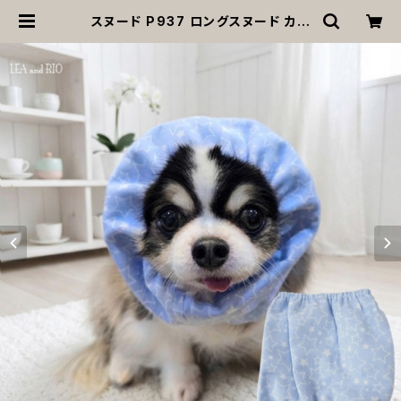
スヌード P937 ロングスヌード カチ
ューシャ お食事 食事用 濡れ防止 汚
れ防止 ハンドメイド ブルー 星 Wガー
ゼ ドッグウェア 犬 猫 ペット 服 犬服
猫服 かわいい おしゃれ 小型犬 返品
交換不可 | MOANA