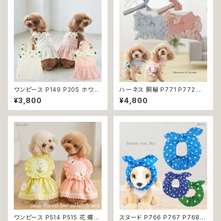
ワンピース P149 P205 ホワイ
ハーネス 胴輪 P771 P772 パ
ト ピンク フラワー ハンドメイド
ステルカラー 引っ張り防止 散歩
¥3,800
¥4,800
Bee パステル コットン dog ウ
お出掛け ドッグウエア 犬 猫 ペ
ェア ドッグ ウェア ドッグウエア
ット 服 犬服 猫服 かわいい おし
犬 猫 ペット 服 犬服 犬洋服 犬
ゃれ 小型犬 返品交換不可
の洋服 洋服 小型犬 中型犬 女
の子 スカート 花 蜂 ストーン ビ
ジュー アップリケ かわいい 可
愛い おしゃれ 送料無料 返品交
換不可
ワンピース P514 P515 花 蝶
スヌード P766 P767 P768