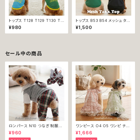
トップス T128 T129 T130 T1
トップス B53 B54 メッシュ タン
31 T132 Ｔシャツ 1-7号 小型
ク スリーブレス ノースリーブ 犬
¥980
¥1,500
犬用 スポーティー カジュアル
の服 春 夏 ドックウェア カジュ
メッシュ ノースリーブ ブルー グ
アル スリーブレス グリーン ブラ
リーン ネイビー ドックウェア ド
ック ドッグウエア dog 犬 猫 ペ
ッグウェア dog 犬 猫 ペット 服
ット 服 犬の服 猫の服 犬服 猫
犬服 猫服 犬の服 猫の服 オシャ
服 スポーティ 小型犬 返品交換
セール中の商品
レ 小型犬 返品交換不可
不可
ロンパース N10 つなぎ 制服風
ワンピース O4 O5 ワンピ チェ
チェック柄 グレー 灰色 コスチュ
ック プリーツ レース 女の子 犬
¥960
¥1,666
ーム コスプレ ドッグウェア dog
犬服 小型 猫 服 洋服 ペット do
犬 猫 ペット 服 犬服 洋服 オシ
g ドッグウェア おしゃれ かわい