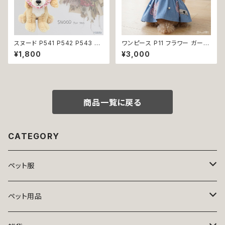
スヌード P541 P542 P543 P5
ワンピース P11 フラワー ガーリ
44 カチューシャ 耳カバー 小花
ー かわいい ドッグウェア dog
¥1,800
¥3,000
模様 花 汚れ防止 濡れ防止 ドッ
犬 猫 ペット 服 犬服 猫服 小型
グウェア ドッグ ウェア 犬 猫 ペ
犬 返品交換不可
ット 服 犬服 猫服 かわいい おし
ゃれ 小型犬 返品交換不可
商品一覧に戻る
CATEGORY
ペット服
トップス
ペット用品
ニット