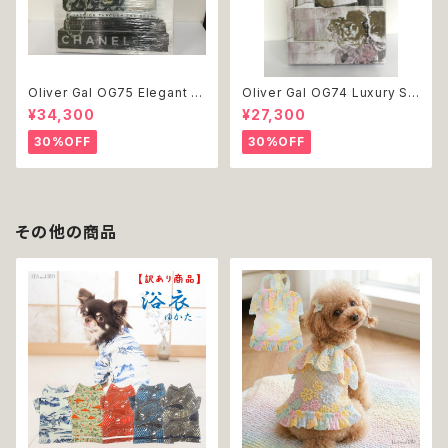
Oliver Gal OG75 Elegant E
Oliver Gal OG74 Luxury St
ssentials Paris 絵 アート イ
acked Shoes Rose Giftbo
¥34,300
¥27,300
ンテリア お祝い 贈り物 プレゼ
x 絵 アート インテリア お祝い
ント 結婚 新築 開店 周年 バー
贈り物 プレゼント 結婚 新築 開
30%OFF
30%OFF
スデイ 誕生日 ご褒美
店 周年 バースデイ 誕生日 ご褒
美
その他の商品