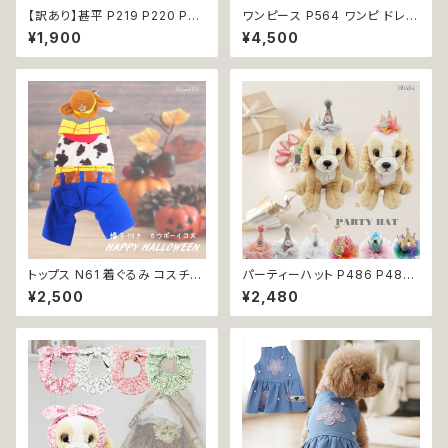
【訳あり】甚平 P219 P220 P22
ワンピース P564 ワンピ ドレス
1 P222 P223 和装 和柄 ドッグ
ハンドメイド 花 透け感 スカート
¥1,900
¥4,500
ウェア 犬 コスプレ 男の子 夏服
トップス 裏地付き パピー 小型
ドッグウエア ドックウェア おしゃ
犬 犬 猫 ペット 服 犬服 猫服 犬
れ ブルー ダークレッド カーキ
の服 猫の服 ドッグウェア おしゃ
ー ホワイト うさぎ ラビット 祭り
れ かわいい お出かけ 返品交換
極小 小型 猫 ペット 服 犬服 猫
不可
服 古風 伝統 夏 日本 ギフト プ
レゼント 贈り物 返品交換不可
トップス N61 着ぐるみ コスチュ
パーティーハット P486 P487
ーム コスプレ キャラクター ブル
P488 P489 P490 P491 三
¥2,500
¥2,480
ー ホワイト レッド 帽子付き カ
角帽子 とんがり帽子 王冠 帽子
ウボーイ 衣装 仮装 変身 ハロ
ハット 誕生日 パーティー ドック
ウィン ドッグウェア dog 犬 猫
ウェア 犬 用 服 犬服 犬の服 ド
ペット 服 犬服 猫服 洋服 オシャ
ッグ ウェア ドッグウエア 犬洋服
レ かわいい 小型犬 返品交換不
犬の洋服 洋服 猫 猫服 猫の服
可
ペット 小型犬 中型犬 おしゃれ
かわいい 可愛い 返品交換不可