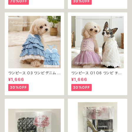
70%OFF
30%OFF
ャレ かわいい 小型犬 返品交換
い 返品交換不可
不可
ワンピース O3 ワンピ デニム プ
ワンピース O1 O6 ワンピ チュ
リーツ レース 女の子 犬 犬服
ール レース 花 フラワー 女の子
¥1,666
¥1,666
小型 猫 服 洋服 ペット dog ド
犬 犬服 小型 猫 服 洋服 ペット
ッグウェア おしゃれ かわいい 返
dog ドッグウェア おしゃれ かわ
30%OFF
30%OFF
品交換不可
いい 返品交換不可