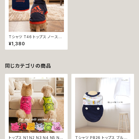
Tシャツ T46 トップス ノースリ
ーブ ネイビー×オレンジ 紺 橙
¥1,380
スポーティー フード 帽子 犬 猫
ペット 犬服 猫服 犬の服 猫の服
同じカテゴリの商品
トップス N1 N2 N3 N4 N5 N6
Ｔシャツ PB26 トップス ブルー