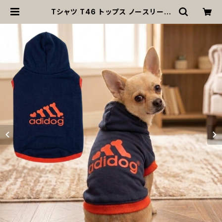
Tシャツ T46 トップス ノースリーブ
ネイビー×オレンジ 紺 橙 スポーティ
ー フード 帽子 犬 猫 ペット 犬服 猫服
犬の服 猫の服 | MOANA