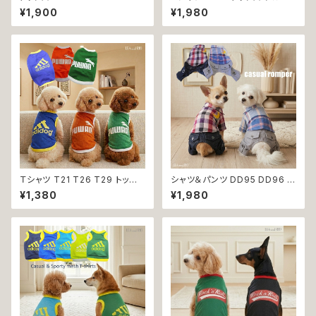
うさぎ てんとう虫 ひよこ しまう
野球 くま ドックウェア 小型犬
¥1,900
¥1,980
ま かめ ぶた ポケット ビビット
犬 猫 dog cat ペット 服 犬服
ドッグウェア dog 犬 猫 ペット
返品交換不可
服 犬服 猫服 洋服 犬の服 猫の
服 オシャレ かわいい 小型犬 返
品交換不可
Ｔシャツ T21 T26 T29 トップ
シャツ＆パンツ DD95 DD96 チ
ス ノースリーブ メッシュ 夏 蒸
ェック柄 星柄 半袖 つなぎ オー
¥1,380
¥1,980
れにくい 犬 猫 ペット 犬の服 猫
ルインワン カバーオール 犬用
の服 犬服 猫服 返品交換不可
猫用 犬 猫 ペット 服 犬服 猫服
犬の服 猫の服 返品交換不可