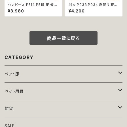
ワンピース P514 P515 花 蝶
浴衣 P933 P934 夏祭り 花火
ハンドメイド ピンク イエローグ
大会 富士山 カブトムシ クワガ
¥3,980
¥4,200
リーン レース ドッグウェア 春夏
タ 昆虫柄 和装 和柄 古風 伝統
ドッグウエア ドッグ ウェア 犬 猫
日本 夏 ハンドメイド ドッグウエ
ペット 服 犬服 猫服 シンプル 犬
ア ドックウェア 男の子 極小 小
の洋服 猫の洋服 春 夏 洋服 女
型犬 犬 猫 ペット 服 犬服 犬の
の子 小型 おしゃれ かわいい 送
服 犬洋服 犬の洋服 洋服 おしゃ
料無料 返品交換不可
れ かわいい 可愛い 返品交換不
商品一覧に戻る
可
CATEGORY
ペット服
トップス
ペット用品
ニット
ボトムス
ベッド
雑貨
アロハ
ワンピース
リード・首輪
アート
SALE