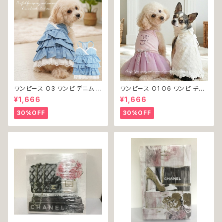
ワンピース O3 ワンピ デニム プ
ワンピース O1 O6 ワンピ チュ
リーツ レース 女の子 犬 犬服
ール レース 花 フラワー 女の子
¥1,666
¥1,666
小型 猫 服 洋服 ペット dog ド
犬 犬服 小型 猫 服 洋服 ペット
ッグウェア おしゃれ かわいい 返
dog ドッグウェア おしゃれ かわ
30%OFF
30%OFF
品交換不可
いい 返品交換不可