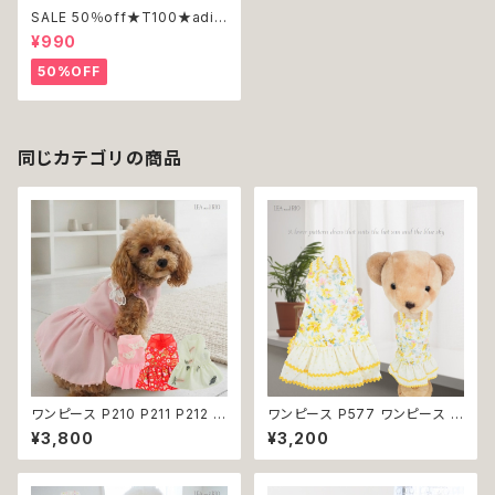
SALE 50％off★T100★adid
og★ワンピース★グレー×ネイ
¥990
ビー★ユニオンジャック★国旗
★フラッグ★襟付き★3号
50%OFF
同じカテゴリの商品
ワンピース P210 P211 P212 犬
ワンピース P577 ワンピース ド
イエロー ピンク ホワイト レッド
レス ハンドメイド 花 スカート ト
¥3,800
¥3,200
レモン 蝶 フラワー 猫 ペット 服
ップス ティアードスカート 春 夏
犬服 犬の服 犬洋服 犬の洋服
パピー 小型犬 犬 猫 ペット 服
洋服 猫服 猫の服 猫洋服 猫の
犬服 猫服 犬の服 猫の服 ドッグ