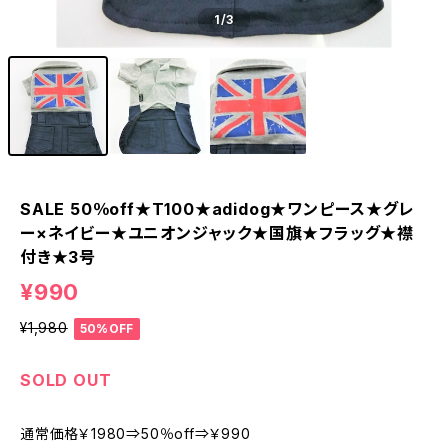
1
/3
SALE 50％off★T100★adidog★ワンピース★グレ
ー×ネイビー★ユニオンジャック★国旗★フラッグ★襟
付き★3号
¥990
¥1,980
50%OFF
SOLD OUT
通常価格￥1980⇒50％off⇒￥990