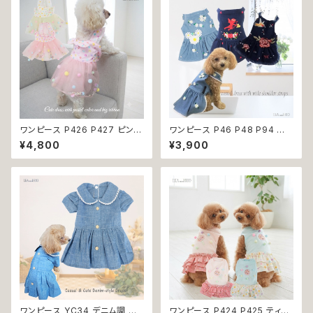
洋服 dog ドッグウェア ドッグウ
ウェア おしゃれ かわいい お出
エア 女の子 小型犬 おしゃれ か
かけ 返品交換不可
わいい 可愛い 透け感 コットン
返品交換不可
ワンピース P426 P427 ピンク
ワンピース P46 P48 P94 犬
ホワイト ハンドメイド ビーズ 揺
服 フラワー デニム調 トップス ナ
¥4,800
¥3,900
れる リボン レース ドッグウェア
チュラル ハンドメイド ブルー 青
春夏 ドッグウエア ドッグ ウェア
花 パール風 ビーズ ドッグ ウェ
犬 猫 ペット 服 犬服 猫服 シン
ア ドックウェア ドッグウエア 犬
プル 犬洋服 猫洋服 春 夏 洋服
服 犬の服 犬洋服 洋服 女の子
女の子 男の子 小型 おしゃれ か
小型 小型犬 猫 おしゃれ かわい
わいい 送料無料 返品交換不可
い 返品交換不可
ワンピース YC34 デニム調 紺
ワンピース P424 P425 ティア