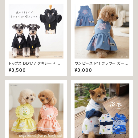
日本製 綿100％
間 虫歯 歯周病 オーラルケア
トップス DD177 タキシード ス
ワンピース P11 フラワー ガーリ
ーツ フォーマル 蝶ネクタイ ネク
ー かわいい ドッグウェア dog
¥3,500
¥3,000
タイ リボン 犬 猫 ペット 服 犬の
犬 猫 ペット 服 犬服 猫服 小型
服 猫の服 犬服 猫服 ドッグウェ
犬 返品交換不可
ア おしゃれ かっこいい クール
シャツ 返品交換不可