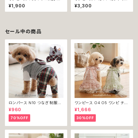
レース シンプル 女の子 春 夏
ード ドット 水玉 ハンドメイド ド
¥1,900
¥3,300
犬 犬服 小型 猫 服 洋服 ペット
ッグウェア 春夏 ドッグウエア ド
dog ドッグウェア おしゃれ かわ
ッグ ウェア 犬 猫 ペット 服 犬服
いい 返品交換不可
猫服 シンプル 犬洋服 猫洋服 洋
服 小型 おしゃれ かわいい 返品
交換不可
セール中の商品
ロンパース N10 つなぎ 制服風
ワンピース O4 O5 ワンピ チェ
チェック柄 グレー 灰色 コスチュ
ック プリーツ レース 女の子 犬
¥960
¥1,666
ーム コスプレ ドッグウェア dog
犬服 小型 猫 服 洋服 ペット do
犬 猫 ペット 服 犬服 洋服 オシ
g ドッグウェア おしゃれ かわい
70%OFF
30%OFF
ャレ かわいい 小型犬 返品交換
い 返品交換不可
不可