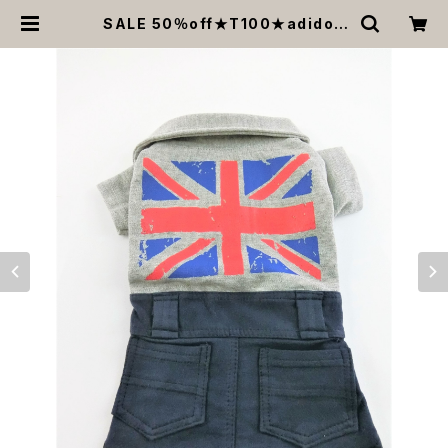
SALE 50％off★T100★adidog
★ワンピース★グレー×ネイビー★ユ
ニオンジャック★国旗★フラッグ★襟
付き★3号 | MOANA