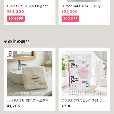
Oliver Gal OG75 Elegant E
Oliver Gal OG74 Luxury St
ssentials Paris 絵 アート イ
acked Shoes Rose Giftbo
¥34,300
¥27,300
ンテリア お祝い 贈り物 プレゼ
x 絵 アート インテリア お祝い
ント 結婚 新築 開店 周年 バー
贈り物 プレゼント 結婚 新築 開
30%OFF
30%OFF
スデイ 誕生日 ご褒美
店 周年 バースデイ 誕生日 ご褒
美
その他の商品
ハンドタオル SD47 今治タオル
デンタルフロスピック GD1 いち
タオル 34×34cm Imabari Tir
ごフレーバーデンタルフロス TH
¥1,705
¥700
er 白 アイボリー ラムコ糸 イン
E HUMBLE CO. 30本入り い
ド綿 贅沢タオル 高級 シンプル
ちごフレーバー 恐竜 フロス 歯