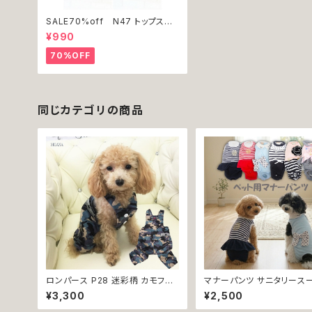
SALE70%off N47 トップス
ブルー パンダ 3,4号 パーカ
¥990
ー トレーナー 犬 猫 ペット 黒 ブラ
ック 白 ホワイト アシンメトリー 青
70%OFF
同じカテゴリの商品
ロンパース P28 迷彩柄 カモフラ
マナーパンツ サニタリースー
おしゃれ アーミー 小型犬 犬 猫 ペ
7 B58 B59 B60 B61 B6
¥3,300
¥2,500
ット 服 犬服 猫服 犬の服 猫の服
ぎタイプ パンツ ドッグ ウェア
ドッグウェア 返品交換不可
犬 猫 ペット 服 犬服 猫服 