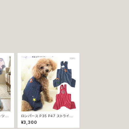
ツ B5
ロンパース P35 P47 ストライプ
2 つな
おしゃれ デニム レッド ハンドメイ
¥3,300
 dog
ド 小型犬 犬 猫 ペット 服 犬服 猫
犬の洋
服 犬の服 猫の服 ドッグウェア 返