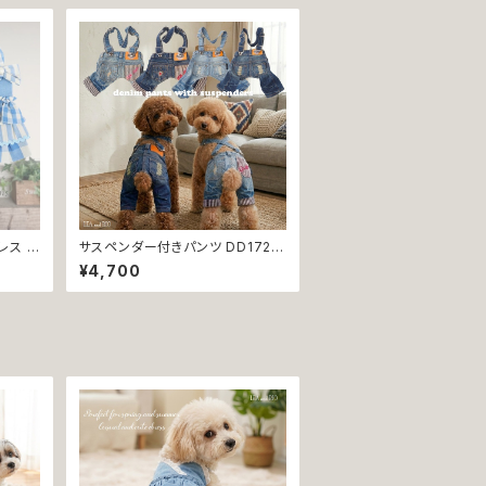
レーニ
品交換不可
 マナ
 つな
レス ス
サスペンダー付きパンツ DD172 D
カジュ
D173 DD174 DD175 デニムパン
¥4,700
か 春
ツ オーバーオール 吊りズボン カ
cat
ジュアル 犬 猫 ペット 犬服 猫服
犬の服
犬の服 猫の服 返品交換不可