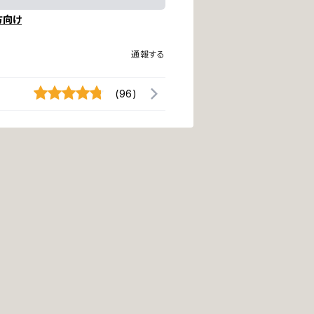
方向け
通報する
(96)