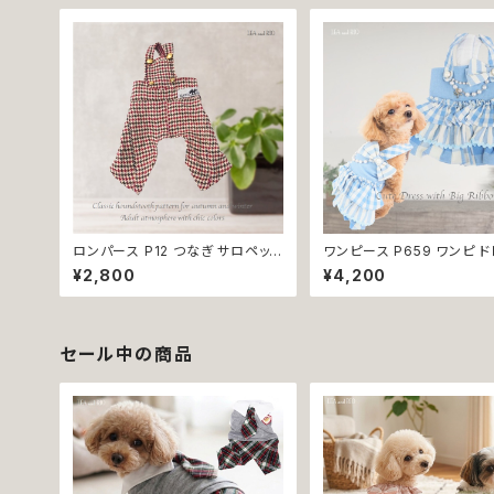
服 猫の洋服 介護 トイレ ト
ング かわいい おしゃれ 生理
ー オムツ カバー ロンパース
ぎ 小型犬 返品交換不可
ロンパース P12 つなぎ サロペット
ワンピース P659 ワンピ ド
オールインワン ボトムス チェック
カート ハンドメイド りぼん 
¥2,800
¥4,200
千鳥格子 シック ハンドメイド おし
アル おしゃれ かわいい 爽や
ゃれ カッコいい ドッグウェア dog
夏 小型犬 ドッグウェア dog 
犬 猫 ペット 服 犬服 猫服 犬の服
犬 猫 ペット 服 犬服 猫服 
猫の服 ナチュラル カラー ゴールド
猫の服 返品交換不可
小型 返品交換不可
セール中の商品