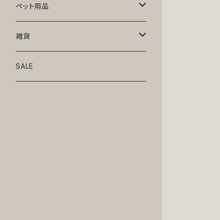
トップス
ペット用品
ニット
ボトムス
ベッド
雑貨
アロハ
ワンピース
リード・首輪
アート
SALE
Oliver Gal
和装
靴・帽子
グラス・食器
Lolita
ジャケット
アクセサリー
ポーチ・バッグ
Kate spade
サングラス・ゴーグル
IZAK
コスプレ
キャリーケース・バッグ
小物
リボン・蝶ネクタイ
Mark tetro
布地
mark tetro
ロンパース・つなぎ
マナーパンツ
エプロン・ミトン
KAHRI HOME
レザー
Kate spade
ベルトタイプ
KAHRI HOME
フォーマル