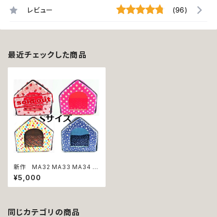
レビュー
(96)
最近チェックした商品
新作 MA32 MA33 MA34 M
A35 ハウス Sサイズ ベビ
¥5,000
ーピンク ピンク マルチカラー
ネイビー 三角屋根 犬 猫 ペ
ット イチゴ ストロベリー ドット
水玉 ☆ 星 スター 桃 七色 レイ
ンボー 紺 白
同じカテゴリの商品