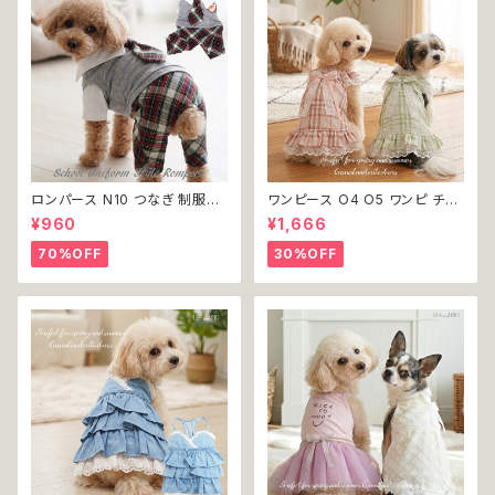
ロンパース N10 つなぎ 制服風
ワンピース O4 O5 ワンピ チェ
チェック柄 グレー 灰色 コスチュ
ック プリーツ レース 女の子 犬
¥960
¥1,666
ーム コスプレ ドッグウェア dog
犬服 小型 猫 服 洋服 ペット do
犬 猫 ペット 服 犬服 洋服 オシ
g ドッグウェア おしゃれ かわい
70%OFF
30%OFF
ャレ かわいい 小型犬 返品交換
い 返品交換不可
不可