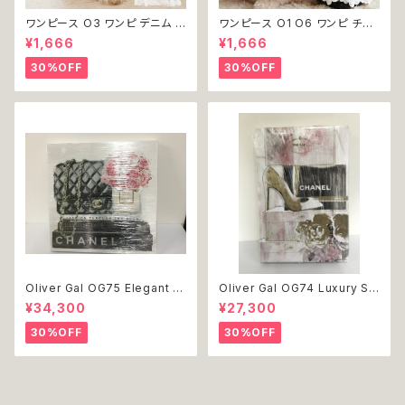
ワンピース O3 ワンピ デニム プ
ワンピース O1 O6 ワンピ チュ
リーツ レース 女の子 犬 犬服
ール レース 花 フラワー 女の子
¥1,666
¥1,666
小型 猫 服 洋服 ペット dog ド
犬 犬服 小型 猫 服 洋服 ペット
ッグウェア おしゃれ かわいい 返
dog ドッグウェア おしゃれ かわ
30%OFF
30%OFF
品交換不可
いい 返品交換不可
Oliver Gal OG75 Elegant E
Oliver Gal OG74 Luxury St
ssentials Paris 絵 アート イ
acked Shoes Rose Giftbo
¥34,300
¥27,300
ンテリア お祝い 贈り物 プレゼ
x 絵 アート インテリア お祝い
ント 結婚 新築 開店 周年 バー
贈り物 プレゼント 結婚 新築 開
30%OFF
30%OFF
スデイ 誕生日 ご褒美
店 周年 バースデイ 誕生日 ご褒
美