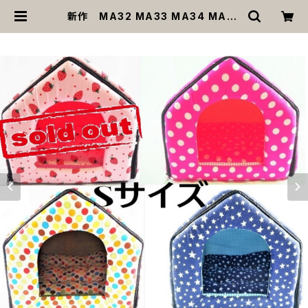
新作 MA32 MA33 MA34 MA35
ハウス Sサイズ ベビーピンク ピ
ンク マルチカラー ネイビー 三角屋
根 犬 猫 ペット イチゴ ストロベリー
ドット 水玉 ☆ 星 スター 桃 七色 レイ
ンボー 紺 白 | MOANA