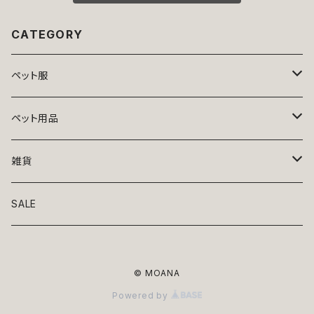
CATEGORY
ペット服
トップス
ペット用品
ニット
ボトムス
ベッド
雑貨
アロハ
ワンピース
リード・首輪
アート
SALE
Oliver Gal
和装
靴・帽子
グラス・食器
© MOANA
Lolita
ジャケット
アクセサリー
ポーチ・バッグ
Powered by