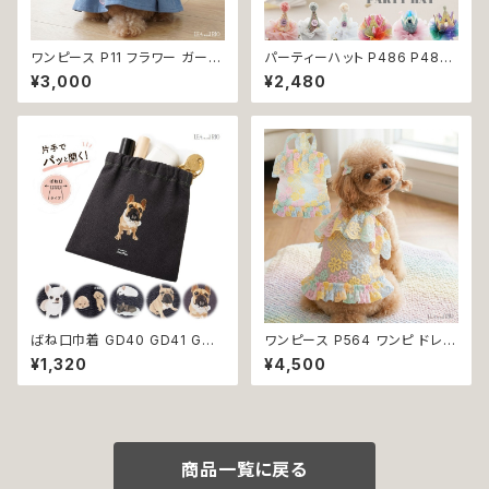
ワンピース P11 フラワー ガーリ
パーティーハット P486 P487
ー かわいい ドッグウェア dog
P488 P489 P490 P491 三
¥3,000
¥2,480
犬 猫 ペット 服 犬服 猫服 小型
角帽子 とんがり帽子 王冠 帽子
犬 返品交換不可
ハット 誕生日 パーティー ドック
ウェア 犬 用 服 犬服 犬の服 ド
ッグ ウェア ドッグウエア 犬洋服
犬の洋服 洋服 猫 猫服 猫の服
ペット 小型犬 中型犬 おしゃれ
かわいい 可愛い 返品交換不可
ばね口巾着 GD40 GD41 GD4
ワンピース P564 ワンピ ドレス
2 GD43 GD44 わんこポーチ
ハンドメイド 花 透け感 スカート
¥1,320
¥4,500
ポーチ デニム コットン チワワ柄
トップス 裏地付き パピー 小型
トイプードル柄 フレンチブルドッ
犬 犬 猫 ペット 服 犬服 猫服 犬
グ 柄 犬雑貨 犬好き プレゼント
の服 猫の服 ドッグウェア おしゃ
贈り物
れ かわいい お出かけ 返品交換
不可
商品一覧に戻る