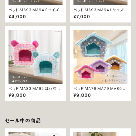
ベッド MA93 MA94 Sサイズ
ベッド MA93 MA94 Lサイズ
サークル型 ネイビー ピンク ☆
サークル型 ネイビー ピンク ☆
¥4,000
¥7,000
リボン 肉球 ペットベッド クッシ
リボン 肉球 ペットベッド クッシ
ョン 犬 猫 ペット 丸型 パステル
ョン 犬 猫 ペット 丸型 パステル
カラー 返品交換不可
カラー 返品交換不可
ベッド MA83 MA85 耳ハウス
ベッド MA78 MA79 MA80 M
ブルー レッドピンク ☆ しっぽ
A81 ハウス パープル ネイビー
¥9,800
¥9,800
犬 猫 ペット 星 スター カラフル
ピンク ブラウン ドット ☆ 三角
イヤー 返品交換不可
屋根 犬 猫 ペット ベッド 紫 水
玉 紺 桃 茶 星 スター 返品交換
不可
セール中の商品