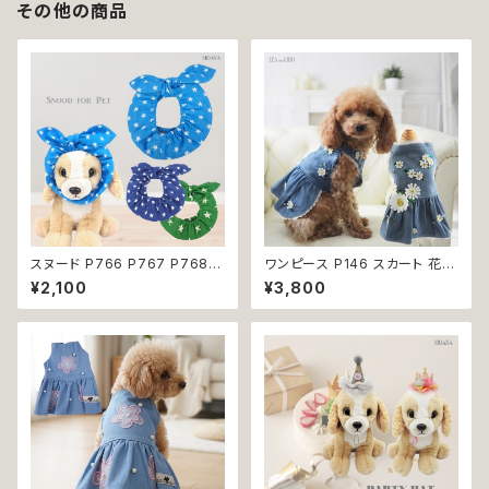
その他の商品
スヌード P766 P767 P768
ワンピース P146 スカート 花
カチューシャ うさ耳 たれ耳 うさ
ジャンスカ ドッグウエア ドック
¥2,100
¥3,800
みみ ドッグウェア ドッグ ウェア
ウェア 犬 猫 犬の服 猫の服 do
ドッグウエア 犬 猫 ペット 服 犬
g ペット 服 小型犬 かわいい お
服 猫服 かわいい おしゃれ 小型
しゃれ お呼ばれ フレア キュート
犬 濡れ防止 汚れ防止 返品交換
返品交換不可
不可