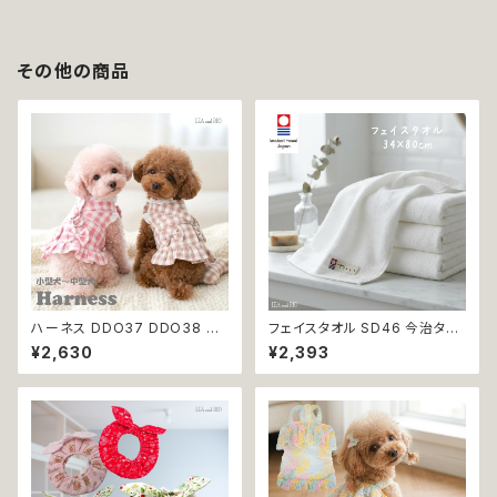
その他の商品
ハーネス DDO37 DDO38 洋
フェイスタオル SD46 今治タオ
服のようなハーネス 胴輪 チェッ
ル タオル 34×80cm Imabari
¥2,630
¥2,393
ク 散歩 お出掛け 引っ張り防止
Tirer 白 アイボリー ラムコ糸
小型犬 犬 猫 ペット 服 犬服 返
インド綿 贅沢タオル 高級 シン
品交換不可
プル 日本製 綿100％