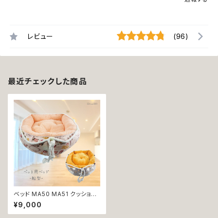
レビュー
(96)
最近チェックした商品
ベッド MA50 MA51 クッション
ソファー マット ブラウン サーモ
¥9,000
ンピンク 船型 夜空 EU 犬 猫 ペ
ット 星 月 雲 キャメル ボート ヨ