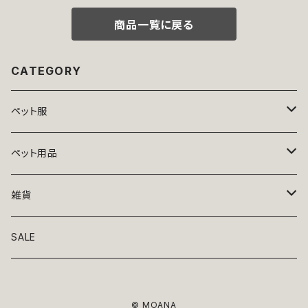
商品一覧に戻る
CATEGORY
ペット服
トップス
ペット用品
ニット
ボトムス
ベッド
雑貨
アロハ
ワンピース
リード・首輪
アート
SALE
Oliver Gal
和装
靴・帽子
グラス・食器
© MOANA