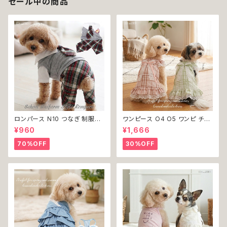
セール中の商品
ロンパース N10 つなぎ 制服風
ワンピース O4 O5 ワンピ チェ
チェック柄 グレー 灰色 コスチュ
ック プリーツ レース 女の子 犬
¥960
¥1,666
ーム コスプレ ドッグウェア dog
犬服 小型 猫 服 洋服 ペット do
犬 猫 ペット 服 犬服 洋服 オシ
g ドッグウェア おしゃれ かわい
70%OFF
30%OFF
ャレ かわいい 小型犬 返品交換
い 返品交換不可
不可