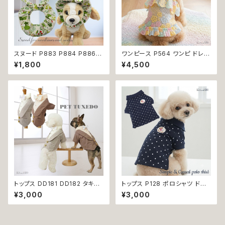
スヌード P883 P884 P886
ワンピース P564 ワンピ ドレス
カチューシャ 耳カバー ピンク レ
ハンドメイド 花 透け感 スカート
¥1,800
¥4,500
ッド グリーン りぼん ドッグウェ
トップス 裏地付き パピー 小型
ア ドッグ ウェア ドッグウエア 犬
犬 犬 猫 ペット 服 犬服 猫服 犬
猫 ペット 服 犬服 かわいい おし
の服 猫の服 ドッグウェア おしゃ
ゃれ 小型犬 濡れ防止 汚れ防止
れ かわいい お出かけ 返品交換
返品交換不可
不可
トップス DD181 DD182 タキシ
トップス P128 ポロシャツ ドット
ード スーツ フォーマル 蝶ネクタ
柄 ハンドメイド dog ドッグウェ
¥3,000
¥3,000
イ リボン 犬 猫 ペット 服 犬の
ア 犬 猫 ペット 服 犬服 猫服 犬
服 猫の服 犬服 猫服 ドッグウェ
の服 猫の服 かわいい カジュア
ア おしゃれ かっこいい クール
ル キュート デイリー シンプル
シャツ 返品交換不可
おしゃれ 小型犬 返品交換不可