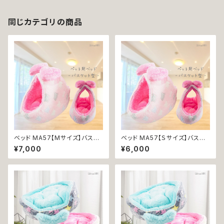
ーロッパ 返品交換不可
同じカテゴリの商品
ベッド MA57【Mサイズ】バスケ
ベッド MA57【Ｓサイズ】バスケ
ット クッション ピンク 雲 犬 猫
ット クッション ピンク 雲 犬 猫
¥7,000
¥6,000
ペット 服 リボン 秋冬 ふわ もこ
ペット 服 リボン 秋冬 ふわ もこ
桃 空 ゆめかわ カラフル デコ 返
桃 空 ゆめかわ カラフル デコ 返
品交換不可
品交換不可