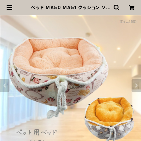
ベッド MA50 MA51 クッション ソフ
ァー マット ブラウン サーモンピンク
船型 夜空 EU 犬 猫 ペット 星 月 雲
キャメル ボート ヨーロッパ 返品交換
不可 | MOANA