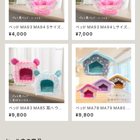
ベッド MA93 MA94 Sサイズ
ベッド MA93 MA94 Lサイズ
サークル型 ネイビー ピンク ☆
サークル型 ネイビー ピンク ☆
¥4,000
¥7,000
リボン 肉球 ペットベッド クッシ
リボン 肉球 ペットベッド クッシ
ョン 犬 猫 ペット 丸型 パステル
ョン 犬 猫 ペット 丸型 パステル
カラー 返品交換不可
カラー 返品交換不可
ベッド MA83 MA85 耳ハウス
ベッド MA78 MA79 MA80 M
ブルー レッドピンク ☆ しっぽ
A81 ハウス パープル ネイビー
¥9,800
¥9,800
犬 猫 ペット 星 スター カラフル
ピンク ブラウン ドット ☆ 三角
イヤー 返品交換不可
屋根 犬 猫 ペット ベッド 紫 水
玉 紺 桃 茶 星 スター 返品交換
不可