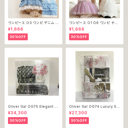
ワンピース O3 ワンピ デニム プ
ワンピース O1 O6 ワンピ チュ
リーツ レース 女の子 犬 犬服
ール レース 花 フラワー 女の子
¥1,666
¥1,666
小型 猫 服 洋服 ペット dog ド
犬 犬服 小型 猫 服 洋服 ペット
ッグウェア おしゃれ かわいい 返
dog ドッグウェア おしゃれ かわ
30%OFF
30%OFF
品交換不可
いい 返品交換不可
Oliver Gal OG75 Elegant E
Oliver Gal OG74 Luxury St
ssentials Paris 絵 アート イ
acked Shoes Rose Giftbo
¥34,300
¥27,300
ンテリア お祝い 贈り物 プレゼ
x 絵 アート インテリア お祝い
ント 結婚 新築 開店 周年 バー
贈り物 プレゼント 結婚 新築 開
30%OFF
30%OFF
スデイ 誕生日 ご褒美
店 周年 バースデイ 誕生日 ご褒
美