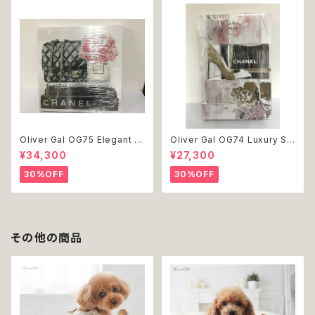
Oliver Gal OG75 Elegant E
Oliver Gal OG74 Luxury St
ssentials Paris 絵 アート イ
acked Shoes Rose Giftbo
¥34,300
¥27,300
ンテリア お祝い 贈り物 プレゼ
x 絵 アート インテリア お祝い
ント 結婚 新築 開店 周年 バー
贈り物 プレゼント 結婚 新築 開
30%OFF
30%OFF
スデイ 誕生日 ご褒美
店 周年 バースデイ 誕生日 ご褒
美
その他の商品