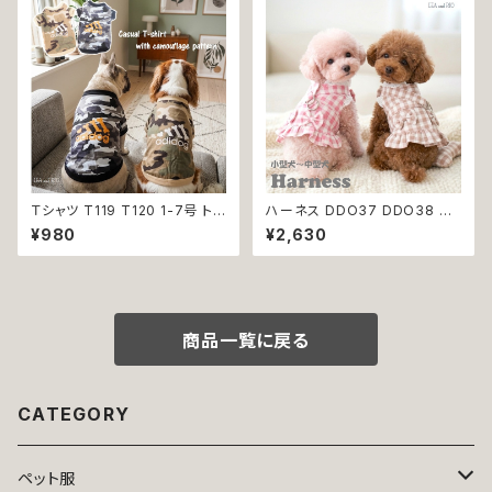
ウェーブ 青海波 小型犬 子犬 仔
装 和柄 小型犬 子犬 仔犬 夏 返
犬
品交換不可
Ｔシャツ T119 T120 1-7号 トッ
ハーネス DDO37 DDO38 洋
プス 小型犬用 スポーティー カ
服のようなハーネス 胴輪 チェッ
¥980
¥2,630
ジュアル 骨 ボーン グレー ベー
ク 散歩 お出掛け 引っ張り防止
ジュ カモフラ 迷彩柄 ドックウェ
小型犬 犬 猫 ペット 服 犬服 返
ア ドッグウェア dog 犬 猫 ペッ
品交換不可
ト 服 犬服 猫服 オシャレ 小型犬
返品交換不可
商品一覧に戻る
CATEGORY
ペット服