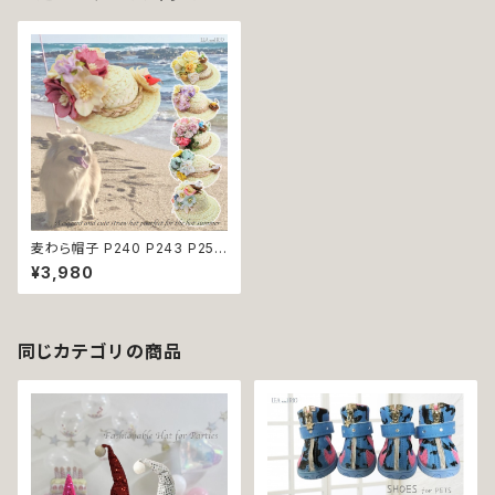
麦わら帽子 P240 P243 P252
P255 P258 P260 ストローハ
¥3,980
ット ハット フラワー 日除け 鳥
犬 猫 ペット アイテム オシャレ
おしゃれ かわいい 可愛 アクセ
サリー ファッション dog ドッグ
犬用 かぶりもの 上品 返品交換
同じカテゴリの商品
不可