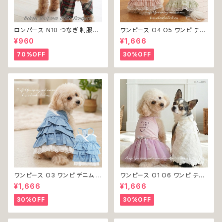
ロンパース N10 つなぎ 制服風
ワンピース O4 O5 ワンピ チェ
チェック柄 グレー 灰色 コスチュ
ック プリーツ レース 女の子 犬
¥960
¥1,666
ーム コスプレ ドッグウェア dog
犬服 小型 猫 服 洋服 ペット do
犬 猫 ペット 服 犬服 洋服 オシ
g ドッグウェア おしゃれ かわい
70%OFF
30%OFF
ャレ かわいい 小型犬 返品交換
い 返品交換不可
不可
ワンピース O3 ワンピ デニム プ
ワンピース O1 O6 ワンピ チュ
リーツ レース 女の子 犬 犬服
ール レース 花 フラワー 女の子
¥1,666
¥1,666
小型 猫 服 洋服 ペット dog ド
犬 犬服 小型 猫 服 洋服 ペット
ッグウェア おしゃれ かわいい 返
dog ドッグウェア おしゃれ かわ
30%OFF
30%OFF
品交換不可
いい 返品交換不可