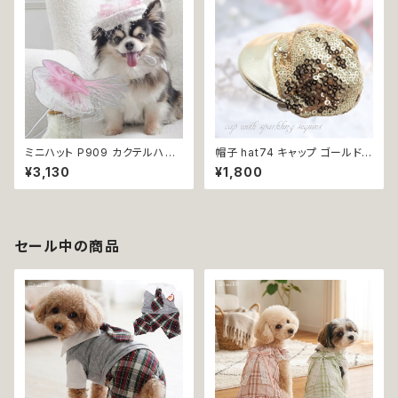
犬の洋服 洋服 猫 猫服 猫の服
ペット 小型犬 中型犬 おしゃれ
かわいい 可愛い 返品交換不可
ミニハット P909 カクテルハット
帽子 hat74 キャップ ゴールド
風 帽子 トーク帽 ドレス帽 ドレ
お洒落 小物 アクセサリー フォ
¥3,130
¥1,800
スハット ファシネーター 犬 猫
ーマル おしゃれ シック 上品 首
ペット アイテム オシャレ おしゃ
輪 犬 犬服 猫 猫服 ペット
れ かわいい 可愛 アクセサリー
ファッション dog ドッグ 犬用 か
ぶりもの 返品交換不可
セール中の商品