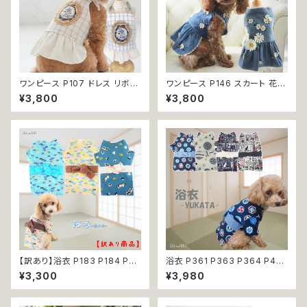
ワンピース P107 ドレス リボン
ワンピース P146 スカート 花
チェック ハンドメイド ナチュラル
ジャンスカ ドッグウエア ドック
¥3,800
¥3,800
ドッグウェア ドッグウエア dog
ウェア 犬 猫 犬の服 猫の服 do
犬 猫 ペット 服 犬の服 猫の服
g ペット 服 小型犬 かわいい お
かわいい おしゃれ 小型犬 送料
しゃれ お呼ばれ フレア キュート
無料 返品交換不可
返品交換不可
【訳あり】浴衣 P183 P184 P22
浴衣 P361 P363 P364 P40
4ドッグウェア 男の子 ブルー イ
3 ハンドメイド 手鞠 紺 ネイビ
¥3,300
¥3,980
エロー ドッグ ウェア ドッグウエ
ー 白 ホワイト きなり ドッグ ウ
ア 犬 猫 ペット 服 犬服 和装 和
ェア ドッグウエア 犬 猫 ペット
柄 おしゃれ おにぎり 波 わんこ
服 犬服 猫服 犬の服 猫の服 和