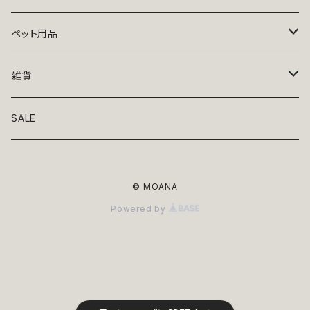
トップス
ペット用品
ニット
ボトムス
ベッド
雑貨
アロハ
ワンピース
リード・首輪
アート
SALE
Oliver Gal
和装
靴・帽子
グラス・食器
© MOANA
Lolita
ジャケット
アクセサリー
ポーチ・バッグ
Powered by
Kate spade
サングラス・ゴーグル
IZAK
コスプレ
キャリーケース・バッグ
小物
リボン・蝶ネクタイ
Mark tetro
布地
mark tetro
ロンパース・つなぎ
マナーパンツ
エプロン・ミトン