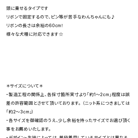
頭に乗せるタイプです
リボンで固定するので、ピン等が苦手なわんちゃんにも♪
リボンの長さは余裕の60cm！
様々な犬種に対応できます☆
＊サイズについて＊
・製造工程の関係上、各採寸箇所実寸より「約1～2cm」程度は誤
差の許容範囲とさせて頂いております。 （ニット系につきましては
「約2～3cm」）
・各サイズを御確認のうえ、少し余裕を持ったサイズでお選び頂く
事をお薦めいたします。
・デザイン・生地によっては、普段着用しているサイズとは異なる