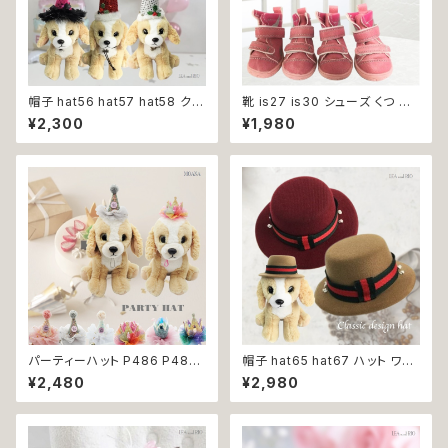
帽子 hat56 hat57 hat58 クリ
靴 is27 is30 シューズ くつ ス
スマス レッド ピンク シルバー
ニーカー ドッグシューズ けが予
¥2,300
¥1,980
とんがり帽子 パーティー 小物
防 肉球保護 履かせやすい 犬
アクセサリー フォーマル おしゃ
猫 ペット 返品交換不可
れ 上品 犬 犬服 猫 猫服 ペット
パーティーハット P486 P487
帽子 hat65 hat67 ハット ワイ
P488 P489 P490 P491 三
ンレッド グリーン 緑 レッド 赤
¥2,480
¥2,980
角帽子 とんがり帽子 王冠 帽子
ベージュ 小物 アクセサリー フォ
ハット 誕生日 パーティー ドック
ーマル おしゃれ シック 上品 首
ウェア 犬 用 服 犬服 犬の服 ド
輪 犬 犬服 猫 猫服 ペット
ッグ ウェア ドッグウエア 犬洋服