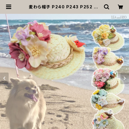
麦わら帽子 P240 P243 P252 P2
55 P258 P260 ストローハット ハ
ット フラワー 日除け 鳥 犬 猫 ペット
アイテム オシャレ おしゃれ かわいい
可愛 アクセサリー ファッション dog
ドッグ 犬用 かぶりもの 上品 返品交
換不可 | MOANA