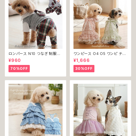
ロンパース N10 つなぎ 制服風
ワンピース O4 O5 ワンピ チェ
チェック柄 グレー 灰色 コスチュ
ック プリーツ レース 女の子 犬
¥960
¥1,666
ーム コスプレ ドッグウェア dog
犬服 小型 猫 服 洋服 ペット do
犬 猫 ペット 服 犬服 洋服 オシ
g ドッグウェア おしゃれ かわい
70%OFF
30%OFF
ャレ かわいい 小型犬 返品交換
い 返品交換不可
不可