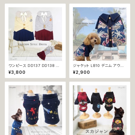
ワンピース DD137 DD138 ド
ジャケット LB10 デニム アウタ
レス スカート 制服風 フォーマル
ー ボタニカル 花柄 シャツ ステ
¥3,800
¥2,900
リボン ストライプ ドッグウェア
ッチ ヤシ 小型犬 犬 猫 ペット 服
犬 猫 ペット 服 犬服 猫服 犬の
犬服 返品交換不可
服 猫の服 おしゃれ かっこいい
クール シャツ 返品交換不可