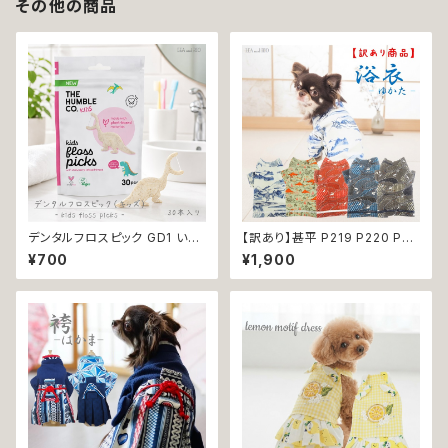
その他の商品
デンタルフロスピック GD1 いち
【訳あり】甚平 P219 P220 P22
ごフレーバーデンタルフロス TH
1 P222 P223 和装 和柄 ドッグ
¥700
¥1,900
E HUMBLE CO. 30本入り い
ウェア 犬 コスプレ 男の子 夏服
ちごフレーバー 恐竜 フロス 歯
ドッグウエア ドックウェア おしゃ
間 虫歯 歯周病 オーラルケア
れ ブルー ダークレッド カーキ
ー ホワイト うさぎ ラビット 祭り
極小 小型 猫 ペット 服 犬服 猫
服 古風 伝統 夏 日本 ギフト プ
レゼント 贈り物 返品交換不可