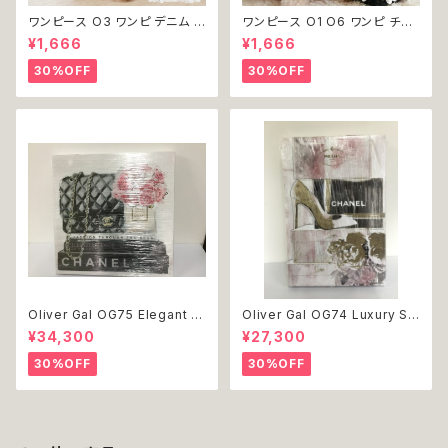
ワンピース O3 ワンピ デニム プ
ワンピース O1 O6 ワンピ チュ
リーツ レース 女の子 犬 犬服
ール レース 花 フラワー 女の子
¥1,666
¥1,666
小型 猫 服 洋服 ペット dog ド
犬 犬服 小型 猫 服 洋服 ペット
ッグウェア おしゃれ かわいい 返
dog ドッグウェア おしゃれ かわ
30%OFF
30%OFF
品交換不可
いい 返品交換不可
Oliver Gal OG75 Elegant E
Oliver Gal OG74 Luxury St
ssentials Paris 絵 アート イ
acked Shoes Rose Giftbo
¥34,300
¥27,300
ンテリア お祝い 贈り物 プレゼ
x 絵 アート インテリア お祝い
ント 結婚 新築 開店 周年 バー
贈り物 プレゼント 結婚 新築 開
30%OFF
30%OFF
スデイ 誕生日 ご褒美
店 周年 バースデイ 誕生日 ご褒
美