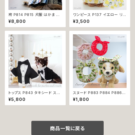
袴 P814 P815 犬服 はかま 和
ワンピース P137 イエロー リボ
柄 和装 ドッグウェア ドッグ ウェ
ン 夏用 ハンドメイド 夏服 おし
¥8,800
¥3,500
ア ドッグウエア 犬 猫 服 犬服
ゃれ かわいい ガーリー キュート
猫服 犬の服 猫の服 おしゃれ 小
レモン lemon 黄色 チェック フ
型犬 中型犬 送料無料 返品交換
リル フラワー ストーン キラキラ
不可
dog 服 ドッグウェア 犬 猫 犬服
猫服 ペット 洋服 小型犬 ワンち
ゃん 夏 サマー 返品交換不可
トップス P843 タキシード スー
スヌード P883 P884 P886
ツ フォーマル 燕尾服 蝶ネクタ
カチューシャ 耳カバー ピンク レ
¥5,800
¥1,800
イ ドッグウェア 犬 猫 ペット 服
ッド グリーン りぼん ドッグウェ
犬服 猫服 犬の服 猫の服 おしゃ
ア ドッグ ウェア ドッグウエア 犬
れ かっこいい クール シャツ 返
猫 ペット 服 犬服 かわいい おし
品交換不可
ゃれ 小型犬 濡れ防止 汚れ防止
返品交換不可
商品一覧に戻る