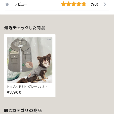
レビュー
(96)
最近チェックした商品
トップス P214 グレー ハリネズ
ミ おしゃれ シンプル かわいい
¥3,900
シャツ 四つ葉 クローバー ナチ
ュラル キュート 男の子 ボーイ
ドッグ ウェア dog ドッグウエア
犬 猫 ペット服 犬服 猫服 犬の
服 猫の服 返品交換不可
同じカテゴリの商品