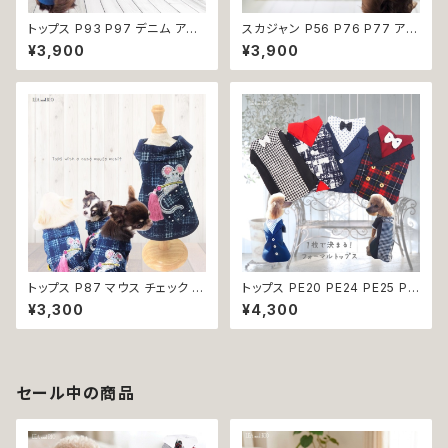
トップス P93 P97 デニム アウ
スカジャン P56 P76 P77 アウ
ター ジャケット ダーク スター
ター トップス ハンドメイド 虎 花
¥3,900
¥3,900
エンジェル ハート キラキラ ビジ
宇宙 バイカラー タイガー スペ
ュー ストーン ドッグウェア ドッ
ース 惑星 ギャラクシー フラワー
クウェア dog 犬 猫 ペット 服
蜂 犬 猫 ペット 服 犬服 猫服 犬
犬服 猫服 犬の服 猫の服 オシャ
洋服 猫洋服 洋服 小型 おしゃれ
レ クール 小型犬 リンク コーデ
かわいい 返品交換不可
返品交換不可
トップス P87 マウス チェック ド
トップス PE20 PE24 PE25 PE
ッグ ウェア ドッグウエア 犬 猫
26 ベスト風 タキシード スーツ
¥3,300
¥4,300
犬服 猫服 服 おしゃれ かわいい
フォーマル ブラック レッド ネイ
ネズミ ネイビー 紺色 格子柄 小
ビー 千鳥格子 タータン チェック
型犬 返品交換不可
蝶ネクタイ リボン チェック柄 ド
ッグウェア 犬 猫 ペット 服 犬服
猫服 犬の服 猫の服 おしゃれ か
セール中の商品
っこいい クール シャツ