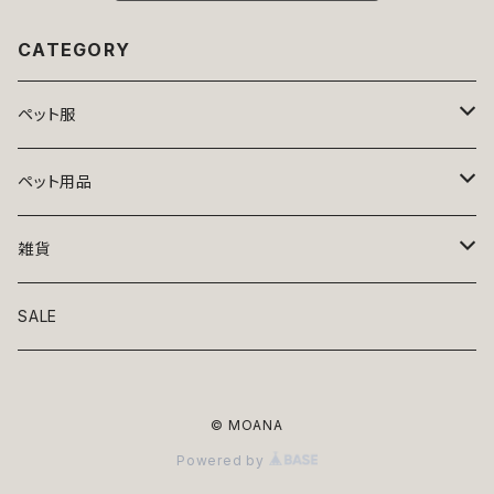
CATEGORY
ペット服
トップス
ペット用品
ニット
ボトムス
ベッド
雑貨
アロハ
ワンピース
リード・首輪
アート
SALE
Oliver Gal
和装
靴・帽子
グラス・食器
© MOANA
Lolita
ジャケット
アクセサリー
ポーチ・バッグ
Powered by