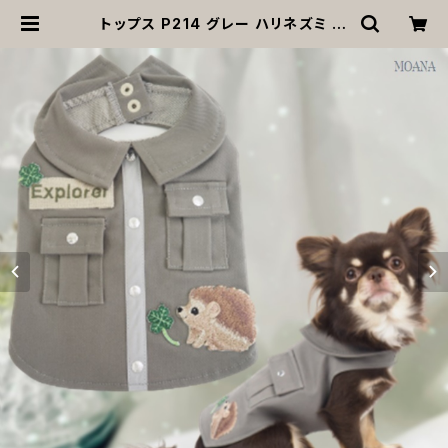
トップス P214 グレー ハリネズミ お
しゃれ シンプル かわいい シャツ 四つ
葉 クローバー ナチュラル キュート 男
の子 ボーイ ドッグ ウェア dog ドッグ
ウエア 犬 猫 ペット服 犬服 猫服 犬の
服 猫の服 返品交換不可 | MOANA