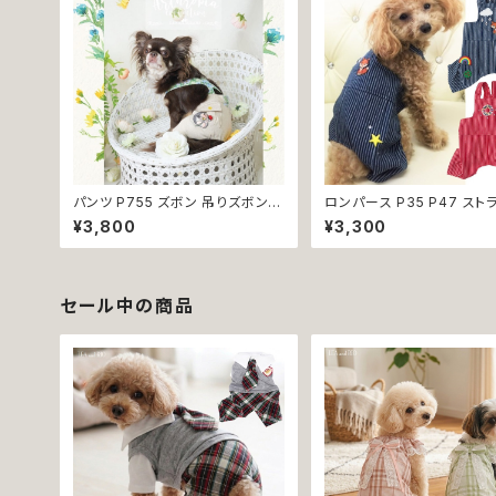
パンツ P755 ズボン 吊りズボン
ロンパース P35 P47 スト
ボトムス 小型犬 犬 猫 ペット 服 犬
おしゃれ デニム レッド ハン
¥3,800
¥3,300
服 犬の服 猫服 猫の服 ドッグウェ
ド 小型犬 犬 猫 ペット 服 
ア おしゃれ かわいい お出かけ 返
服 犬の服 猫の服 ドッグウェ
品交換不可
品交換不可
セール中の商品