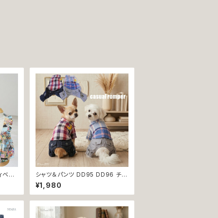
ディベア
シャツ＆パンツ DD95 DD96 チェ
 犬 犬
ック柄 星柄 半袖 つなぎ オールイ
¥1,980
 ドッグ
ンワン カバーオール 犬用 猫用 犬
返品交
猫 ペット 服 犬服 猫服 犬の服 猫
の服 返品交換不可