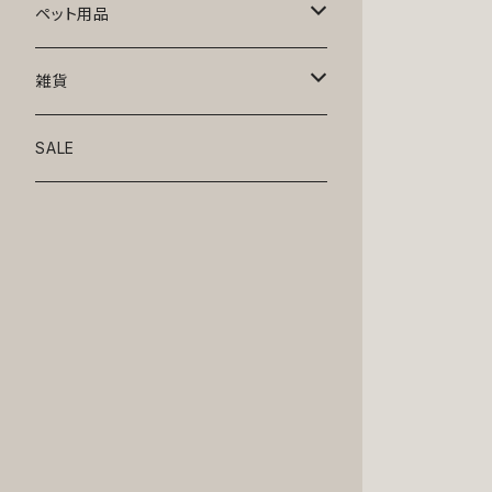
トップス
ペット用品
ニット
ボトムス
ベッド
雑貨
アロハ
ワンピース
リード・首輪
アート
SALE
Oliver Gal
和装
靴・帽子
グラス・食器
Lolita
ジャケット
アクセサリー
ポーチ・バッグ
Kate spade
サングラス・ゴーグル
IZAK
コスプレ
キャリーケース・バッグ
小物
リボン・蝶ネクタイ
Mark tetro
布地
mark tetro
ロンパース・つなぎ
マナーパンツ
エプロン・ミトン
KAHRI HOME
レザー
Kate spade
ベルトタイプ
KAHRI HOME
フォーマル