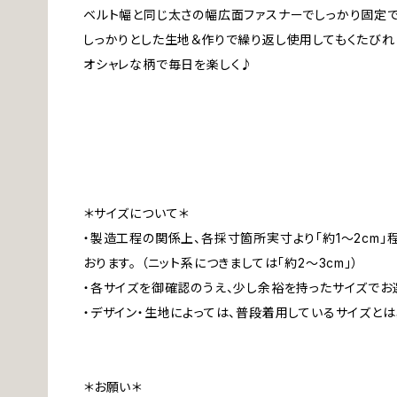
ベルト幅と同じ太さの幅広面ファスナーでしっかり固定
しっかりとした生地＆作りで繰り返し使用してもくたびれ
オシャレな柄で毎日を楽しく♪
＊サイズについて＊
・製造工程の関係上、各採寸箇所実寸より「約1～2cm
おります。 （ニット系につきましては「約2～3cm」）
・各サイズを御確認のうえ、少し余裕を持ったサイズでお
・デザイン・生地によっては、普段着用しているサイズと
＊お願い＊