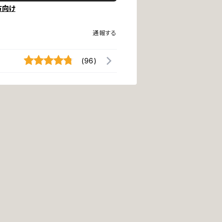
方向け
通報する
(96)