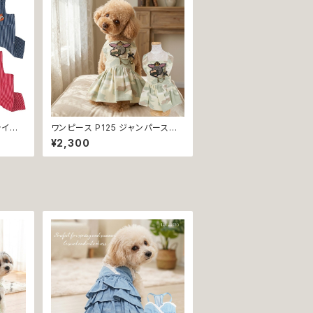
ライプ
ワンピース P125 ジャンパースカ
ドメイ
ート ジャンスカ スカート 迷彩柄
¥2,300
犬服 猫
カモフラ アーミー パステル カーキ
ア 返
ドッグウエア dog 犬 猫 ペット 服
犬服 猫服 おしゃれ かわいい カジ
ュアル 小型犬 返品交換不可