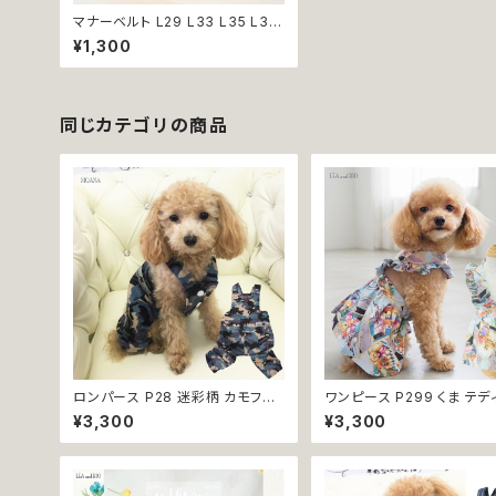
マナーベルト L29 L33 L35 L37
L38 サニタリー ブルー オレンジ
¥1,300
レッド ネイビー スイーツ ドット 水
玉 ドッグ ウェア dog 犬 猫 ペット
服 生理 オムツ カバー 返品交換不
可
同じカテゴリの商品
ロンパース P28 迷彩柄 カモフラ
ワンピース P299 くま テ
おしゃれ アーミー 小型犬 犬 猫 ペ
スカート ハンドメイド フリル
¥3,300
¥3,300
ット 服 犬服 猫服 犬の服 猫の服
服 猫 猫服 洋服 ペット dog
ドッグウェア 返品交換不可
ウェア おしゃれ かわいい 
換不可