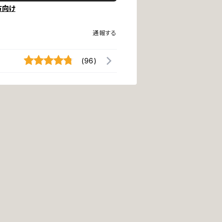
方向け
通報する
(96)