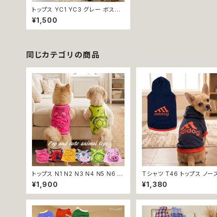
トップス YC1 YC3 グレー ボスト
ン ノースリーブ ドッグワッペン サ
¥1,500
ングラス 中型犬 大型犬 犬 犬服
洋服 ペット dog ドッグウェア おし
ゃれ かわいい 返品交換不可
同じカテゴリの商品
トップス N1 N2 N3 N4 N5 N6 う
Tシャツ T46 トップス ノー
さぎ てんとう虫 ひよこ しまうま か
ブ ネイビー×オレンジ 紺 橙
¥1,900
¥1,380
め ぶた ポケット ビビット ドッグウ
ーティー フード 帽子 犬 猫
ェア dog 犬 猫 ペット 服 犬服 猫
犬服 猫服 犬の服 猫の服
服 洋服 犬の服 猫の服 オシャレ
かわいい 小型犬 返品交換不可