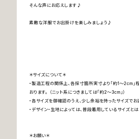
そんな声にお応えします♪
素敵な洋服でお出掛けを楽しみましょう♪
＊サイズについて＊
・製造工程の関係上、各採寸箇所実寸より「約1～2cm
おります。 （ニット系につきましては「約2～3cm」）
・各サイズを御確認のうえ、少し余裕を持ったサイズでお
・デザイン・生地によっては、普段着用しているサイズと
＊お願い＊