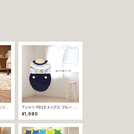
スリー
Ｔシャツ PB26 トップス ブルー 野
 スポ
球 くま ドックウェア 小型犬 犬 猫
¥1,980
 ペット
dog cat ペット 服 犬服 返品交換
不可