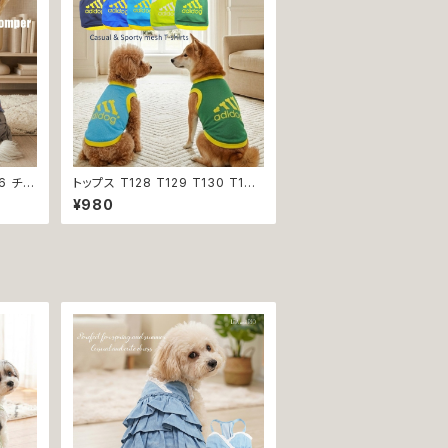
6 チェ
トップス T128 T129 T130 T131
ールイ
T132 Ｔシャツ 1-7号 小型犬用 ス
¥980
猫用 犬
ポーティー カジュアル メッシュ ノ
服 猫
ースリーブ ブルー グリーン ネイ
ビー ドックウェア ドッグウェア do
g 犬 猫 ペット 服 犬服 猫服 犬の
服 猫の服 オシャレ 小型犬 返品交
換不可