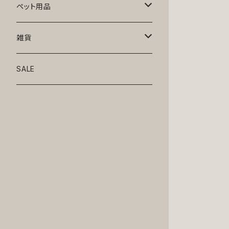
トップス
ペット用品
ニット
ボトムス
ベッド
雑貨
アロハ
ワンピース
リード・首輪
アート
SALE
Oliver Gal
和装
靴・帽子
グラス・食器
Lolita
ジャケット
アクセサリー
ポーチ・バッグ
Kate spade
サングラス・ゴーグル
IZAK
コスプレ
キャリーケース・バッグ
小物
リボン・蝶ネクタイ
Mark tetro
布地
mark tetro
ロンパース・つなぎ
マナーパンツ
エプロン・ミトン
KAHRI HOME
レザー
Kate spade
ベルトタイプ
KAHRI HOME
フォーマル