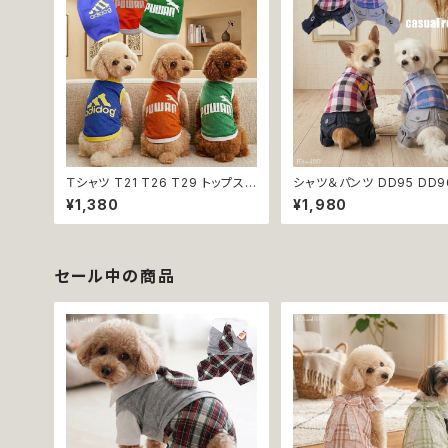
Ｔシャツ T21 T26 T29 トップス
シャツ＆パンツ DD95 DD9
ノースリーブ メッシュ 夏 蒸れにく
ック柄 星柄 半袖 つなぎ オ
¥1,380
¥1,980
い 犬 猫 ペット 犬の服 猫の服 犬
ンワン カバーオール 犬用 
服 猫服 返品交換不可
猫 ペット 服 犬服 猫服 犬の
の服 返品交換不可
セール中の商品