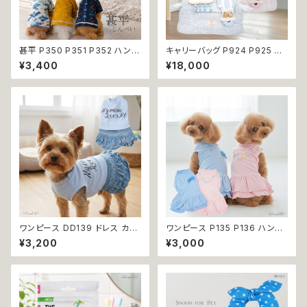
甚平 P350 P351 P352 ハンド
キャリーバッグ P924 P925 キ
メイド ホワイト ネイビー カラシ
ャリーケース ショルダーバッグ
¥3,400
¥18,000
イエロー とんぼ ドッグ ウェア
ボストンバッグ お出掛け 散歩
ドッグウエア 犬 猫 ペット 服 犬
旅行 避難用 防災 犬 猫 ペット
服 猫服 犬の服 猫の服 和装 和
小型犬 返品交換不可
柄 小型犬 子犬 仔犬 夏 送料無
料 返品交換不可
ワンピース DD139 ドレス カジ
ワンピース P135 P136 ハンド
ュアル スカート ハンドメイド パ
メイド ピンク ブルー ナチュラル
¥3,200
¥3,000
ピー 小型犬 犬 猫 ペット 服 犬
カラー パステルカラー ふんわり
服 犬の服 猫服 猫の服 ドッグウ
カラー キラキラ ドッグウェア do
ェア おしゃれ かわいい お出か
g 犬 猫 ペット 服 犬服 猫服 か
け 返品交換不可
わいい おしゃれ デイリー フリン
ジ リボン ビーズ フリル ティア
ード 小型犬 返品交換不可