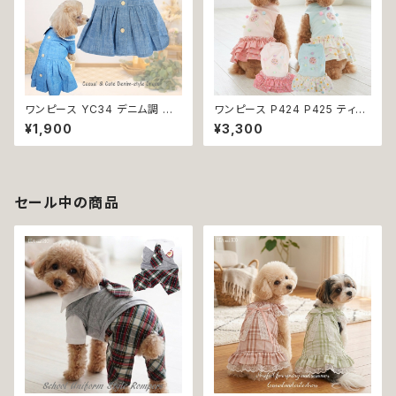
ワンピース YC34 デニム調 紺
ワンピース P424 P425 ティア
レース シンプル 女の子 春 夏
ード ドット 水玉 ハンドメイド ド
¥1,900
¥3,300
犬 犬服 小型 猫 服 洋服 ペット
ッグウェア 春夏 ドッグウエア ド
dog ドッグウェア おしゃれ かわ
ッグ ウェア 犬 猫 ペット 服 犬服
いい 返品交換不可
猫服 シンプル 犬洋服 猫洋服 洋
服 小型 おしゃれ かわいい 返品
交換不可
セール中の商品