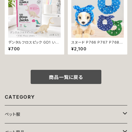
デンタルフロスピック GD1 いち
スヌード P766 P767 P768
ごフレーバーデンタルフロス TH
カチューシャ うさ耳 たれ耳 うさ
¥700
¥2,100
E HUMBLE CO. 30本入り い
みみ ドッグウェア ドッグ ウェア
ちごフレーバー 恐竜 フロス 歯
ドッグウエア 犬 猫 ペット 服 犬
間 虫歯 歯周病 オーラルケア
服 猫服 かわいい おしゃれ 小型
犬 濡れ防止 汚れ防止 返品交換
不可
商品一覧に戻る
CATEGORY
ペット服
トップス