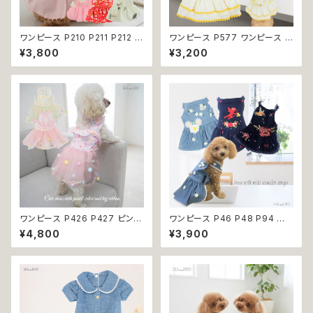
ワンピース P210 P211 P212 犬
ワンピース P577 ワンピース ド
イエロー ピンク ホワイト レッド
レス ハンドメイド 花 スカート ト
¥3,800
¥3,200
レモン 蝶 フラワー 猫 ペット 服
ップス ティアードスカート 春 夏
犬服 犬の服 犬洋服 犬の洋服
パピー 小型犬 犬 猫 ペット 服
洋服 猫服 猫の服 猫洋服 猫の
犬服 猫服 犬の服 猫の服 ドッグ
洋服 dog ドッグウェア ドッグウ
ウェア おしゃれ かわいい お出
エア 女の子 小型犬 おしゃれ か
かけ 返品交換不可
わいい 可愛い 透け感 コットン
返品交換不可
ワンピース P426 P427 ピンク
ワンピース P46 P48 P94 犬
ホワイト ハンドメイド ビーズ 揺
服 フラワー デニム調 トップス ナ
¥4,800
¥3,900
れる リボン レース ドッグウェア
チュラル ハンドメイド ブルー 青
春夏 ドッグウエア ドッグ ウェア
花 パール風 ビーズ ドッグ ウェ
犬 猫 ペット 服 犬服 猫服 シン
ア ドックウェア ドッグウエア 犬
プル 犬洋服 猫洋服 春 夏 洋服
服 犬の服 犬洋服 洋服 女の子
女の子 男の子 小型 おしゃれ か
小型 小型犬 猫 おしゃれ かわい
わいい 送料無料 返品交換不可
い 返品交換不可