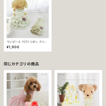
ワンピース YC11 リボン クリー
ム色 レース フリル 女の子 犬 猫
¥1,900
犬服 猫服 洋服 ペット dog ドッ
グウェア おしゃれ かわいい 返
品交換不可
同じカテゴリの商品