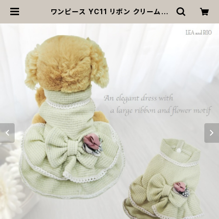
ワンピース YC11 リボン クリーム色
レース フリル 女の子 犬 猫 犬服 猫服
洋服 ペット dog ドッグウェア おしゃ
れ かわいい 返品交換不可 | MOAN
A