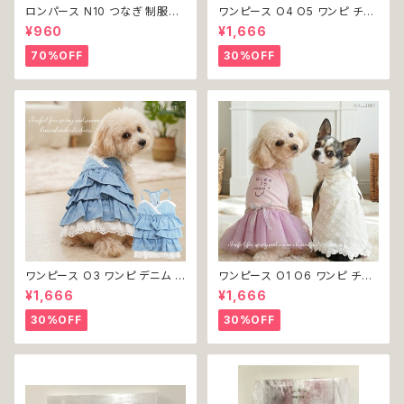
ロンパース N10 つなぎ 制服風
ワンピース O4 O5 ワンピ チェ
チェック柄 グレー 灰色 コスチュ
ック プリーツ レース 女の子 犬
¥960
¥1,666
ーム コスプレ ドッグウェア dog
犬服 小型 猫 服 洋服 ペット do
犬 猫 ペット 服 犬服 洋服 オシ
g ドッグウェア おしゃれ かわい
70%OFF
30%OFF
ャレ かわいい 小型犬 返品交換
い 返品交換不可
不可
ワンピース O3 ワンピ デニム プ
ワンピース O1 O6 ワンピ チュ
リーツ レース 女の子 犬 犬服
ール レース 花 フラワー 女の子
¥1,666
¥1,666
小型 猫 服 洋服 ペット dog ド
犬 犬服 小型 猫 服 洋服 ペット
ッグウェア おしゃれ かわいい 返
dog ドッグウェア おしゃれ かわ
30%OFF
30%OFF
品交換不可
いい 返品交換不可