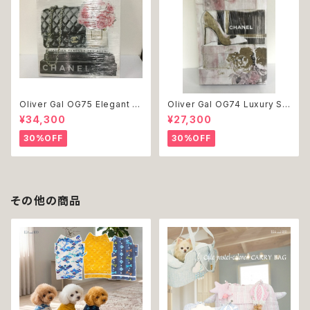
Oliver Gal OG75 Elegant E
Oliver Gal OG74 Luxury St
ssentials Paris 絵 アート イ
acked Shoes Rose Giftbo
¥34,300
¥27,300
ンテリア お祝い 贈り物 プレゼ
x 絵 アート インテリア お祝い
ント 結婚 新築 開店 周年 バー
贈り物 プレゼント 結婚 新築 開
30%OFF
30%OFF
スデイ 誕生日 ご褒美
店 周年 バースデイ 誕生日 ご褒
美
その他の商品