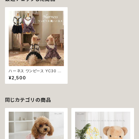
ハーネス ワンピース YC30 YC
31 ブラック ピンク お散歩 女の
¥2,500
子 フレアー 犬の洋服 猫の服 犬
猫 犬服 猫服 洋服 ペット dog
ドッグウェア おしゃれ かわいい
返品交換不可
同じカテゴリの商品