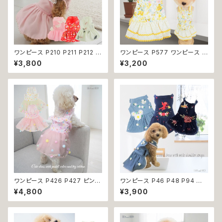
ワンピース P210 P211 P212 犬
ワンピース P577 ワンピース ド
イエロー ピンク ホワイト レッド
レス ハンドメイド 花 スカート ト
¥3,800
¥3,200
レモン 蝶 フラワー 猫 ペット 服
ップス ティアードスカート 春 夏
犬服 犬の服 犬洋服 犬の洋服
パピー 小型犬 犬 猫 ペット 服
洋服 猫服 猫の服 猫洋服 猫の
犬服 猫服 犬の服 猫の服 ドッグ
洋服 dog ドッグウェア ドッグウ
ウェア おしゃれ かわいい お出
エア 女の子 小型犬 おしゃれ か
かけ 返品交換不可
わいい 可愛い 透け感 コットン
返品交換不可
ワンピース P426 P427 ピンク
ワンピース P46 P48 P94 犬
ホワイト ハンドメイド ビーズ 揺
服 フラワー デニム調 トップス ナ
¥4,800
¥3,900
れる リボン レース ドッグウェア
チュラル ハンドメイド ブルー 青
春夏 ドッグウエア ドッグ ウェア
花 パール風 ビーズ ドッグ ウェ
犬 猫 ペット 服 犬服 猫服 シン
ア ドックウェア ドッグウエア 犬
プル 犬洋服 猫洋服 春 夏 洋服
服 犬の服 犬洋服 洋服 女の子