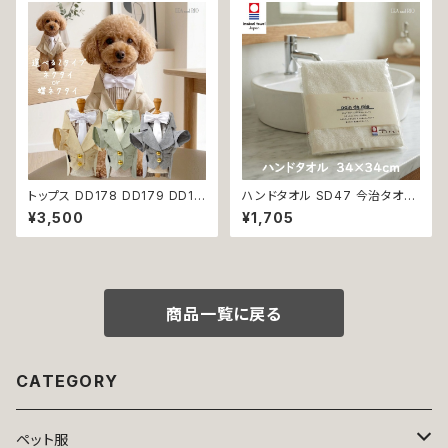
料無料 返品交換不可
の洋服 洋服 小型犬 中型犬 女
の子 スカート 花 蜂 ストーン ビ
ジュー アップリケ かわいい 可
愛い おしゃれ 送料無料 返品交
換不可
トップス DD178 DD179 DD18
ハンドタオル SD47 今治タオル
0 タキシード スーツ フォーマル
タオル 34×34cm Imabari Tir
¥3,500
¥1,705
蝶ネクタイ ネクタイ リボン 犬
er 白 アイボリー ラムコ糸 イン
猫 ペット 服 犬の服 猫の服 犬
ド綿 贅沢タオル 高級 シンプル
服 猫服 ドッグウェア おしゃれ
日本製 綿100％
かっこいい クール シャツ 返品
交換不可
商品一覧に戻る
CATEGORY
ペット服