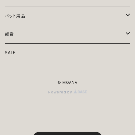
トップス
ペット用品
ニット
ボトムス
ベッド
雑貨
アロハ
ワンピース
リード・首輪
アート
SALE
Oliver Gal
和装
靴・帽子
グラス・食器
© MOANA
Lolita
ジャケット
アクセサリー
ポーチ・バッグ
Powered by
Kate spade
サングラス・ゴーグル
IZAK
コスプレ
キャリーケース・バッグ
小物
リボン・蝶ネクタイ
Mark tetro
布地
mark tetro
ロンパース・つなぎ
マナーパンツ
エプロン・ミトン