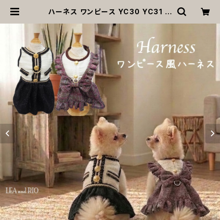
ハーネス ワンピース YC30 YC31 ブ
ラック ピンク お散歩 女の子 フレアー
犬の洋服 猫の服 犬 猫 犬服 猫服 洋
服 ペット dog ドッグウェア おしゃれ
かわいい 返品交換不可 | MOANA