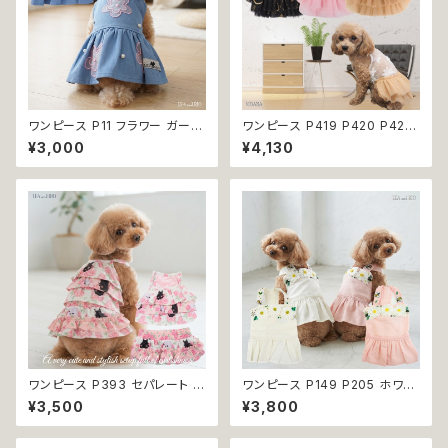
ワンピース P11 フラワー ガーリ
ワンピース P419 P420 P421
ー かわいい ドッグウェア dog
シースルー ピンク ブラック ゴー
¥3,000
¥4,130
犬 猫 ペット 服 犬服 猫服 小型
ルド ドッグウェア 春夏 ドッグウ
犬 返品交換不可
エア ドッグ ウェア 犬 猫 ペット
服 犬服 シンプル 犬洋服 春 夏
洋服 小型 おしゃれ かわいい 送
料無料 返品交換不可
ワンピース P393 セパレート セ
ワンピース P149 P205 ホワイ
ットアップ ツーピース ハンドメ
ト ピンク フラワー ハンドメイド
¥3,500
¥3,800
イド ピンク バラ 犬 犬服 猫服
Bee パステル コットン dog ウ
小型 猫 服 洋服 ペット dog ド
ェア ドッグ ウェア ドッグウエア
ッグウェア おしゃれ かわいい 送
犬 猫 ペット 服 犬服 犬洋服 犬