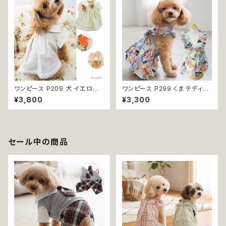
女の子 男の子 小型 おしゃれ か
小型 小型犬 猫 おしゃれ かわい
わいい 送料無料 返品交換不可
い 返品交換不可
ワンピース P209 犬 イエロー
ワンピース P299 くま テディベ
ナチュラル 猫 ペット 服 犬服 犬
ア スカート ハンドメイド フリル
¥3,800
¥3,300
の服 犬洋服 犬の洋服 洋服 猫
犬 犬服 猫 猫服 洋服 ペット do
服 猫の服 猫洋服 猫の洋服 do
g ドッグウェア おしゃれ かわい
g ドッグウェア ドッグウエア 女
い 返品交換不可
の子 小型犬 おしゃれ かわいい
可愛い 透け感 コットン 返品交
セール中の商品
換不可