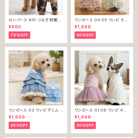
ロンパース N10 つなぎ 制服風
ワンピース O4 O5 ワンピ チェ
チェック柄 グレー 灰色 コスチュ
ック プリーツ レース 女の子 犬
¥960
¥1,666
ーム コスプレ ドッグウェア dog
犬服 小型 猫 服 洋服 ペット do
犬 猫 ペット 服 犬服 洋服 オシ
g ドッグウェア おしゃれ かわい
70%OFF
30%OFF
ャレ かわいい 小型犬 返品交換
い 返品交換不可
不可
ワンピース O3 ワンピ デニム プ
ワンピース O1 O6 ワンピ チュ
リーツ レース 女の子 犬 犬服
ール レース 花 フラワー 女の子
¥1,666
¥1,666
小型 猫 服 洋服 ペット dog ド
犬 犬服 小型 猫 服 洋服 ペット
ッグウェア おしゃれ かわいい 返
dog ドッグウェア おしゃれ かわ
30%OFF
30%OFF
品交換不可
いい 返品交換不可