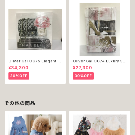
Oliver Gal OG75 Elegant E
Oliver Gal OG74 Luxury St
ssentials Paris 絵 アート イ
acked Shoes Rose Giftbo
¥34,300
¥27,300
ンテリア お祝い 贈り物 プレゼ
x 絵 アート インテリア お祝い
ント 結婚 新築 開店 周年 バー
贈り物 プレゼント 結婚 新築 開
30%OFF
30%OFF
スデイ 誕生日 ご褒美
店 周年 バースデイ 誕生日 ご褒
美
その他の商品