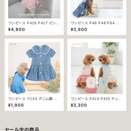
ワンピース P426 P427 ピンク
ワンピース P46 P48 P94 犬
ホワイト ハンドメイド ビーズ 揺
服 フラワー デニム調 トップス ナ
¥4,800
¥3,900
れる リボン レース ドッグウェア
チュラル ハンドメイド ブルー 青
春夏 ドッグウエア ドッグ ウェア
花 パール風 ビーズ ドッグ ウェ
犬 猫 ペット 服 犬服 猫服 シン
ア ドックウェア ドッグウエア 犬
プル 犬洋服 猫洋服 春 夏 洋服
服 犬の服 犬洋服 洋服 女の子
女の子 男の子 小型 おしゃれ か
小型 小型犬 猫 おしゃれ かわい
わいい 送料無料 返品交換不可
い 返品交換不可
ワンピース YC34 デニム調 紺
ワンピース P424 P425 ティア
レース シンプル 女の子 春 夏
ード ドット 水玉 ハンドメイド ド
¥1,900
¥3,300
犬 犬服 小型 猫 服 洋服 ペット
ッグウェア 春夏 ドッグウエア ド
dog ドッグウェア おしゃれ かわ
ッグ ウェア 犬 猫 ペット 服 犬服
いい 返品交換不可
猫服 シンプル 犬洋服 猫洋服 洋
服 小型 おしゃれ かわいい 返品
交換不可
セール中の商品