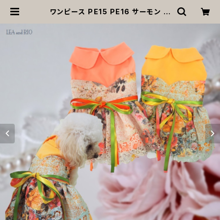
ワンピース PE15 PE16 サーモン ピ
ンク オレンジ イエロー ワンピ ドレス
ドッグウェア 犬 猫 ペット 服 犬服 か
わいい おしゃれ リボン レース 大人
可愛い ティアード イベント パーティ
ー 撮影会 | MOANA