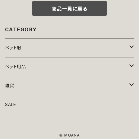
柄 古風 伝統 日本 夏 返品交換
商品一覧に戻る
不可
CATEGORY
ペット服
トップス
ペット用品
ニット
ボトムス
ベッド
雑貨
アロハ
ワンピース
リード・首輪
アート
SALE
Oliver Gal
和装
靴・帽子
グラス・食器
© MOANA