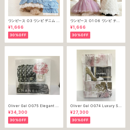
ワンピース O3 ワンピ デニム プ
ワンピース O1 O6 ワンピ チュ
リーツ レース 女の子 犬 犬服
ール レース 花 フラワー 女の子
¥1,666
¥1,666
小型 猫 服 洋服 ペット dog ド
犬 犬服 小型 猫 服 洋服 ペット
ッグウェア おしゃれ かわいい 返
dog ドッグウェア おしゃれ かわ
30%OFF
30%OFF
品交換不可
いい 返品交換不可
Oliver Gal OG75 Elegant E
Oliver Gal OG74 Luxury St
ssentials Paris 絵 アート イ
acked Shoes Rose Giftbo
¥34,300
¥27,300
ンテリア お祝い 贈り物 プレゼ
x 絵 アート インテリア お祝い
ント 結婚 新築 開店 周年 バー
贈り物 プレゼント 結婚 新築 開
30%OFF
30%OFF
スデイ 誕生日 ご褒美
店 周年 バースデイ 誕生日 ご褒
美