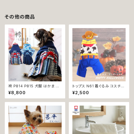
その他の商品
袴 P814 P815 犬服 はかま 和
トップス N61 着ぐるみ コスチュ
柄 和装 ドッグウェア ドッグ ウェ
ーム コスプレ キャラクター ブル
¥8,800
¥2,500
ア ドッグウエア 犬 猫 服 犬服
ー ホワイト レッド 帽子付き カ
猫服 犬の服 猫の服 おしゃれ 小
ウボーイ 衣装 仮装 変身 ハロ
型犬 中型犬 送料無料 返品交換
ウィン ドッグウェア dog 犬 猫
不可
ペット 服 犬服 猫服 洋服 オシャ
レ かわいい 小型犬 返品交換不
可