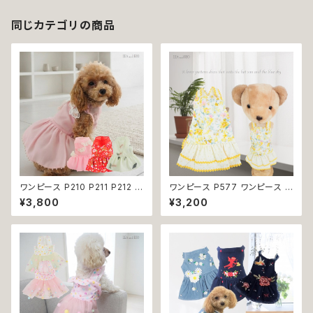
れ リボン レース 大人 可愛い
ティアード イベント パーティー
撮影会
同じカテゴリの商品
ワンピース P210 P211 P212 犬
ワンピース P577 ワンピース ド
イエロー ピンク ホワイト レッド
レス ハンドメイド 花 スカート ト
¥3,800
¥3,200
レモン 蝶 フラワー 猫 ペット 服
ップス ティアードスカート 春 夏
犬服 犬の服 犬洋服 犬の洋服
パピー 小型犬 犬 猫 ペット 服
洋服 猫服 猫の服 猫洋服 猫の
犬服 猫服 犬の服 猫の服 ドッグ
洋服 dog ドッグウェア ドッグウ
ウェア おしゃれ かわいい お出
エア 女の子 小型犬 おしゃれ か
かけ 返品交換不可
わいい 可愛い 透け感 コットン
返品交換不可