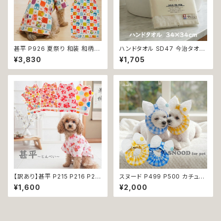
甚平 P926 夏祭り 和装 和柄
ハンドタオル SD47 今治タオル
古風 伝統 日本 夏 ハンドメイド
タオル 34×34cm Imabari Tir
¥3,830
¥1,705
ドッグウエア ドックウェア 男の
er 白 アイボリー ラムコ糸 イン
子 極小 小型犬 犬 猫 ペット 服
ド綿 贅沢タオル 高級 シンプル
犬服 犬の服 犬洋服 犬の洋服
日本製 綿100％
洋服 おしゃれ かわいい 可愛い
返品交換不可
【訳あり】甚平 P215 P216 P21
スヌード P499 P500 カチュー
7 P218 ドッグウエア ドックウェ
シャ りぼん ブルー イエロー ド
¥1,600
¥2,000
ア 女の子 ピンク ホワイト フラ
ッグウェア ドッグ ウェア ドッグ
ワー 花柄 桜 水風船 祭り 極小
ウエア 犬 猫 ペット 服 犬服 か
小型犬 犬 猫 ペット 服 犬服 犬
わいい おしゃれ 小型犬 濡れ防
の服 犬洋服 犬の洋服 洋服 お
止 汚れ防止 返品交換不可
しゃれ かわいい 可愛い 和装 和