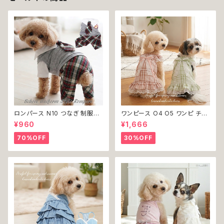
ロンパース N10 つなぎ 制服風
ワンピース O4 O5 ワンピ チェ
チェック柄 グレー 灰色 コスチュ
ック プリーツ レース 女の子 犬
¥960
¥1,666
ーム コスプレ ドッグウェア dog
犬服 小型 猫 服 洋服 ペット do
犬 猫 ペット 服 犬服 洋服 オシ
g ドッグウェア おしゃれ かわい
70%OFF
30%OFF
ャレ かわいい 小型犬 返品交換
い 返品交換不可
不可