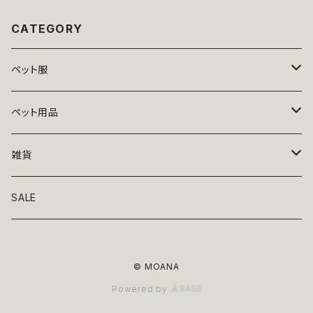
CATEGORY
ペット服
トップス
ペット用品
ニット
ボトムス
ベッド
雑貨
アロハ
ワンピース
リード・首輪
アート
SALE
Oliver Gal
和装
靴・帽子
グラス・食器
© MOANA
Lolita
ジャケット
アクセサリー
ポーチ・バッグ
Powered by