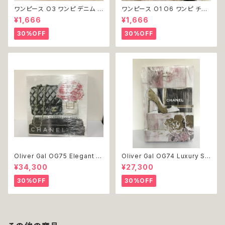
ワンピース O3 ワンピ デニム プ
ワンピース O1 O6 ワンピ チュ
リーツ レース 女の子 犬 犬服
ール レース 花 フラワー 女の子
¥1,666
¥1,666
小型 猫 服 洋服 ペット dog ド
犬 犬服 小型 猫 服 洋服 ペット
ッグウェア おしゃれ かわいい 返
dog ドッグウェア おしゃれ かわ
30%OFF
30%OFF
品交換不可
いい 返品交換不可
Oliver Gal OG75 Elegant E
Oliver Gal OG74 Luxury St
ssentials Paris 絵 アート イ
acked Shoes Rose Giftbo
¥34,300
¥27,300
ンテリア お祝い 贈り物 プレゼ
x 絵 アート インテリア お祝い
ント 結婚 新築 開店 周年 バー
贈り物 プレゼント 結婚 新築 開
30%OFF
30%OFF
スデイ 誕生日 ご褒美
店 周年 バースデイ 誕生日 ご褒
美