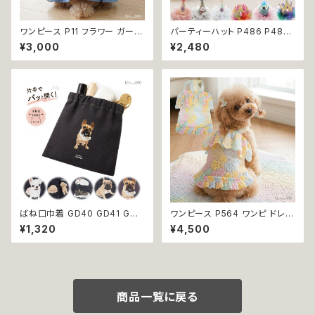
ワンピース P11 フラワー ガーリ
パーティーハット P486 P487
ー かわいい ドッグウェア dog
P488 P489 P490 P491 三
¥3,000
¥2,480
犬 猫 ペット 服 犬服 猫服 小型
角帽子 とんがり帽子 王冠 帽子
犬 返品交換不可
ハット 誕生日 パーティー ドック
ウェア 犬 用 服 犬服 犬の服 ド
ッグ ウェア ドッグウエア 犬洋服
犬の洋服 洋服 猫 猫服 猫の服
ペット 小型犬 中型犬 おしゃれ
かわいい 可愛い 返品交換不可
ばね口巾着 GD40 GD41 GD4
ワンピース P564 ワンピ ドレス
2 GD43 GD44 わんこポーチ
ハンドメイド 花 透け感 スカート
¥1,320
¥4,500
ポーチ デニム コットン チワワ柄
トップス 裏地付き パピー 小型
トイプードル柄 フレンチブルドッ
犬 犬 猫 ペット 服 犬服 猫服 犬
グ 柄 犬雑貨 犬好き プレゼント
の服 猫の服 ドッグウェア おしゃ
贈り物
れ かわいい お出かけ 返品交換
不可
商品一覧に戻る