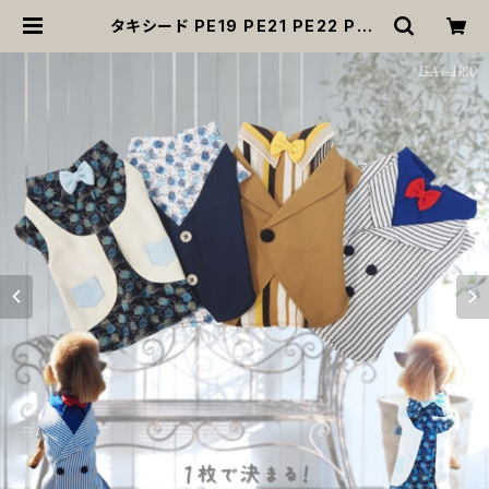
タキシード PE19 PE21 PE22 PE2
3 トップス ベスト風 スーツ フォーマ
ル ブルー ベージュ ブルーシルバー
レッド ブラック 蝶ネクタイ リボン チ
ェック柄 ドッグウェア 犬 猫 ペット 服
犬服 猫服 犬の服 猫の服 おしゃれ か
っこいい クール シャツ | MOANA