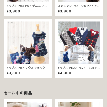
トップス P93 P97 デニム アウ
スカジャン P56 P76 P77 アウ
ター ジャケット ダーク スター
ター トップス ハンドメイド 虎 花
¥3,900
¥3,900
エンジェル ハート キラキラ ビジ
宇宙 バイカラー タイガー スペ
ュー ストーン ドッグウェア ドッ
ース 惑星 ギャラクシー フラワー
クウェア dog 犬 猫 ペット 服
蜂 犬 猫 ペット 服 犬服 猫服 犬
犬服 猫服 犬の服 猫の服 オシャ
洋服 猫洋服 洋服 小型 おしゃれ
レ クール 小型犬 リンク コーデ
かわいい 返品交換不可
返品交換不可
トップス P87 マウス チェック ド
トップス PE20 PE24 PE25 PE
ッグ ウェア ドッグウエア 犬 猫
26 ベスト風 タキシード スーツ
¥3,300
¥4,300
犬服 猫服 服 おしゃれ かわいい
フォーマル ブラック レッド ネイ
ネズミ ネイビー 紺色 格子柄 小
ビー 千鳥格子 タータン チェック
型犬 返品交換不可
蝶ネクタイ リボン チェック柄 ド
ッグウェア 犬 猫 ペット 服 犬服
猫服 犬の服 猫の服 おしゃれ か
セール中の商品
っこいい クール シャツ