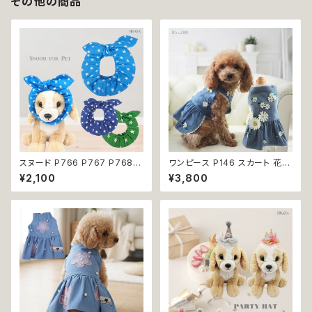
その他の商品
スヌード P766 P767 P768
ワンピース P146 スカート 花
カチューシャ うさ耳 たれ耳 うさ
ジャンスカ ドッグウエア ドック
¥2,100
¥3,800
みみ ドッグウェア ドッグ ウェア
ウェア 犬 猫 犬の服 猫の服 do
ドッグウエア 犬 猫 ペット 服 犬
g ペット 服 小型犬 かわいい お
服 猫服 かわいい おしゃれ 小型
しゃれ お呼ばれ フレア キュート
犬 濡れ防止 汚れ防止 返品交換
返品交換不可
不可