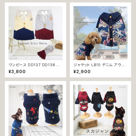
ワンピース DD137 DD138 ド
ジャケット LB10 デニム アウタ
レス スカート 制服風 フォーマル
ー ボタニカル 花柄 シャツ ステ
¥3,800
¥2,900
リボン ストライプ ドッグウェア
ッチ ヤシ 小型犬 犬 猫 ペット 服
犬 猫 ペット 服 犬服 猫服 犬の
犬服 返品交換不可
服 猫の服 おしゃれ かっこいい
クール シャツ 返品交換不可