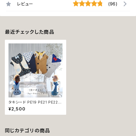
レビュー
(96)
最近チェックした商品
タキシード PE19 PE21 PE22 P
E23 トップス ベスト風 スーツ フ
¥2,500
ォーマル ブルー ベージュ ブル
ーシルバー レッド ブラック 蝶ネ
クタイ リボン チェック柄 ドッグ
ウェア 犬 猫 ペット 服 犬服 猫
服 犬の服 猫の服 おしゃれ かっ
同じカテゴリの商品
こいい クール シャツ