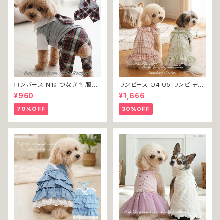
ロンパース N10 つなぎ 制服風
ワンピース O4 O5 ワンピ チェ
チェック柄 グレー 灰色 コスチュ
ック プリーツ レース 女の子 犬
¥960
¥1,666
ーム コスプレ ドッグウェア dog
犬服 小型 猫 服 洋服 ペット do
犬 猫 ペット 服 犬服 洋服 オシ
g ドッグウェア おしゃれ かわい
70%OFF
30%OFF
ャレ かわいい 小型犬 返品交換
い 返品交換不可
不可