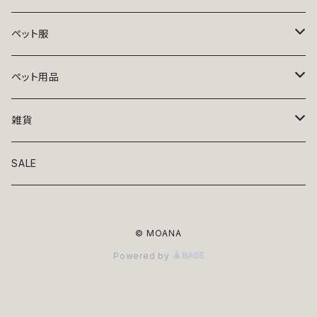
ペット服
トップス
ペット用品
ニット
ボトムス
ベッド
雑貨
アロハ
ワンピース
リード・首輪
アート
SALE
Oliver Gal
和装
靴・帽子
グラス・食器
© MOANA
Lolita
ジャケット
アクセサリー
ポーチ・バッグ
Powered by
Kate spade
サングラス・ゴーグル
IZAK
コスプレ
キャリーケース・バッグ
小物