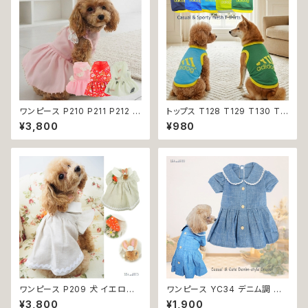
ワンピース P210 P211 P212 犬
トップス T128 T129 T130 T1
イエロー ピンク ホワイト レッド
31 T132 Ｔシャツ 1-7号 小型
¥3,800
¥980
レモン 蝶 フラワー 猫 ペット 服
犬用 スポーティー カジュアル
犬服 犬の服 犬洋服 犬の洋服
メッシュ ノースリーブ ブルー グ
洋服 猫服 猫の服 猫洋服 猫の
リーン ネイビー ドックウェア ド
洋服 dog ドッグウェア ドッグウ
ッグウェア dog 犬 猫 ペット 服
エア 女の子 小型犬 おしゃれ か
犬服 猫服 犬の服 猫の服 オシャ
わいい 可愛い 透け感 コットン
レ 小型犬 返品交換不可
返品交換不可
ワンピース P209 犬 イエロー
ワンピース YC34 デニム調 紺
ナチュラル 猫 ペット 服 犬服 犬
レース シンプル 女の子 春 夏
¥3,800
¥1,900