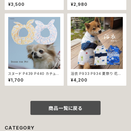
0 タキシード スーツ フォーマル
o1 ワンピース 海賊 ハロパ パイ
¥3,500
¥2,980
蝶ネクタイ ネクタイ リボン 犬
レーツ コスチューム コス 仮装
猫 ペット 服 犬の服 猫の服 犬
dog cat ウェア ドッグ ウェア ド
服 猫服 ドッグウェア おしゃれ
ッグウエア 犬 猫 ペット 服 犬服
かっこいい クール シャツ 返品
犬洋服 犬の洋服 猫服 猫洋服
交換不可
猫の洋服 洋服 かわいい 可愛い
おしゃれ 返品交換不可
スヌード P439 P440 カチュー
浴衣 P933 P934 夏祭り 花火
シャ ブルー イエロー 花 フラワ
大会 富士山 カブトムシ クワガ
¥1,700
¥4,200
ー ドッグウェア うさ耳 たれ耳
タ 昆虫柄 和装 和柄 古風 伝統
うさみみ ドッグ ウェア ドッグウ
日本 夏 ハンドメイド ドッグウエ
エア 犬 猫 ペット 服 犬服 かわ
ア ドックウェア 男の子 極小 小
いい おしゃれ 小型犬 濡れ防止
型犬 犬 猫 ペット 服 犬服 犬の
汚れ防止 返品交換不可
服 犬洋服 犬の洋服 洋服 おしゃ
れ かわいい 可愛い 返品交換不
商品一覧に戻る
可
CATEGORY