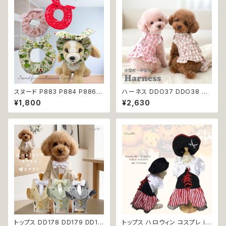
スヌード P883 P884 P886
ハーネス DDO37 DDO38 洋
カチューシャ 耳カバー ピンク レ
服のようなハーネス 胴輪 チェッ
¥1,800
¥2,630
ッド グリーン りぼん ドッグウェ
ク 散歩 お出掛け 引っ張り防止
ア ドッグ ウェア ドッグウエア 犬
小型犬 犬 猫 ペット 服 犬服 返
猫 ペット 服 犬服 かわいい おし
品交換不可
ゃれ 小型犬 濡れ防止 汚れ防止
返品交換不可
トップス DD178 DD179 DD18
トップス ハロウィン コスプレ ir