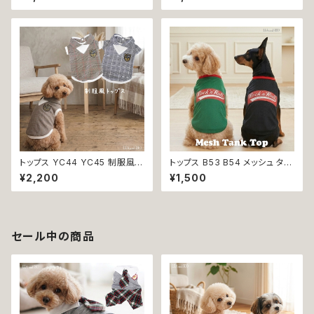
の服 犬洋服 犬の洋服 洋服 猫
犬 犬服 小型 猫 服 洋服 ペット
服 猫の服 猫洋服 猫の洋服 do
dog ドッグウェア おしゃれ かわ
g ドッグウェア ドッグウエア 女
いい 返品交換不可
の子 小型犬 おしゃれ かわいい
可愛い 透け感 コットン 返品交
換不可
トップス YC44 YC45 制服風
トップス B53 B54 メッシュ タン
グレー ブラウン コスチューム コ
ク スリーブレス ノースリーブ 犬
¥2,200
¥1,500
スプレ 仮装 女の子 男の子 犬
の服 春 夏 ドックウェア カジュ
犬服 小型 猫 服 洋服 ペット do
アル スリーブレス グリーン ブラ
g ドッグウェア おしゃれ かわい
ック ドッグウエア dog 犬 猫 ペ
い 返品交換不可
ット 服 犬の服 猫の服 犬服 猫
服 スポーティ 小型犬 返品交換
セール中の商品
不可