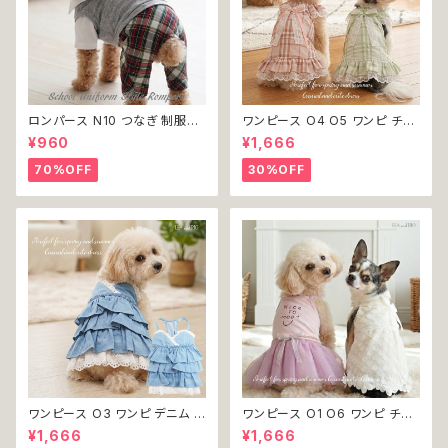
ロンパース N10 つなぎ 制服風
ワンピース O4 O5 ワンピ チェ
チェック柄 グレー 灰色 コスチュ
ック プリーツ レース 女の子 犬
¥960
¥1,666
ーム コスプレ ドッグウェア dog
犬服 小型 猫 服 洋服 ペット do
犬 猫 ペット 服 犬服 洋服 オシ
g ドッグウェア おしゃれ かわい
70%OFF
30%OFF
ャレ かわいい 小型犬 返品交換
い 返品交換不可
不可
ワンピース O3 ワンピ デニム プ
ワンピース O1 O6 ワンピ チュ
リーツ レース 女の子 犬 犬服
ール レース 花 フラワー 女の子
¥1,666
¥1,666
小型 猫 服 洋服 ペット dog ド
犬 犬服 小型 猫 服 洋服 ペット