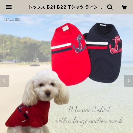
トップス B21 B22 Tシャツ ライン ネ
イビー レッド バイカラー ドッグ ウェ
ア dog 犬 猫 ペット 服 犬服 かわい
い おしゃれ イカリ マーク マリン スタ
イル リンク 夏 小型 返品交換不可 |
MOANA