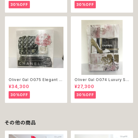
ッグウェア おしゃれ かわいい 返
dog ドッグウェア おしゃれ かわ
30%OFF
30%OFF
品交換不可
いい 返品交換不可
Oliver Gal OG75 Elegant E
Oliver Gal OG74 Luxury St
ssentials Paris 絵 アート イ
acked Shoes Rose Giftbo
¥34,300
¥27,300
ンテリア お祝い 贈り物 プレゼ
x 絵 アート インテリア お祝い
ント 結婚 新築 開店 周年 バー
贈り物 プレゼント 結婚 新築 開
30%OFF
30%OFF
スデイ 誕生日 ご褒美
店 周年 バースデイ 誕生日 ご褒
美
その他の商品