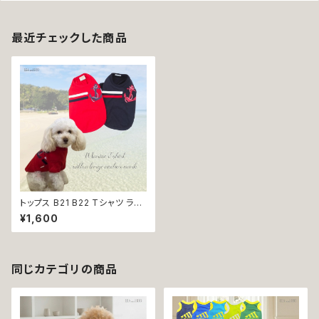
最近チェックした商品
トップス B21 B22 Tシャツ ライ
ン ネイビー レッド バイカラー
¥1,600
ドッグ ウェア dog 犬 猫 ペット
服 犬服 かわいい おしゃれ イカ
リ マーク マリン スタイル リンク
夏 小型 返品交換不可
同じカテゴリの商品