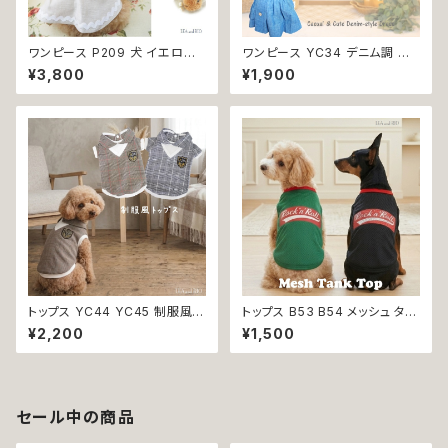
ワンピース P209 犬 イエロー
ワンピース YC34 デニム調 紺
ナチュラル 猫 ペット 服 犬服 犬
レース シンプル 女の子 春 夏
¥3,800
¥1,900
の服 犬洋服 犬の洋服 洋服 猫
犬 犬服 小型 猫 服 洋服 ペット
服 猫の服 猫洋服 猫の洋服 do
dog ドッグウェア おしゃれ かわ
g ドッグウェア ドッグウエア 女
いい 返品交換不可
の子 小型犬 おしゃれ かわいい
可愛い 透け感 コットン 返品交
換不可
トップス YC44 YC45 制服風
トップス B53 B54 メッシュ タン
グレー ブラウン コスチューム コ
ク スリーブレス ノースリーブ 犬
¥2,200
¥1,500
スプレ 仮装 女の子 男の子 犬
の服 春 夏 ドックウェア カジュ
犬服 小型 猫 服 洋服 ペット do
アル スリーブレス グリーン ブラ
g ドッグウェア おしゃれ かわい
ック ドッグウエア dog 犬 猫 ペ
い 返品交換不可
ット 服 犬の服 猫の服 犬服 猫
服 スポーティ 小型犬 返品交換
セール中の商品
不可