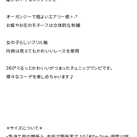
オーガンジーで程よいエアリー感✧˖°
お城やお花のモチーフは立体的な刺繍
女の子らしいフリル袖
内側は見えてもかわいいレースを使用
360°ぐるっとかわいいがつまったチュニックワンピです。
様々なコーデを楽しめちゃいます♪
＊サイズについて＊
・製造工程の関係上、各採寸箇所実寸より「約1～2cm」程度は誤