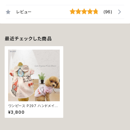
レビュー
(96)
最近チェックした商品
ワンピース P297 ハンドメイド
姫 お城 モチーフ スカート チュ
¥3,800
ニック ワンピ 刺繍 レース オー
ガンジー フラワー キラキラ 花
犬 猫 ペット 犬服 犬の服 犬洋
服 犬の洋服 洋服 猫服 猫の服