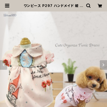
ワンピース P297 ハンドメイド 姫 お
城 モチーフ スカート チュニック ワン
ピ 刺繍 レース オーガンジー フラワー
キラキラ 花 犬 猫 ペット 犬服 犬の服
犬洋服 犬の洋服 洋服 猫服 猫の服 猫
洋服 猫の洋服 ペット 女の子 小型犬
ビーズ おしゃれ かわいい 可愛い do
g | MOANA