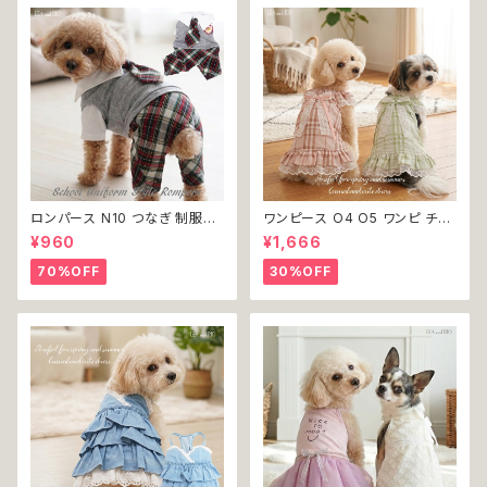
ロンパース N10 つなぎ 制服風
ワンピース O4 O5 ワンピ チェ
チェック柄 グレー 灰色 コスチュ
ック プリーツ レース 女の子 犬
¥960
¥1,666
ーム コスプレ ドッグウェア dog
犬服 小型 猫 服 洋服 ペット do
犬 猫 ペット 服 犬服 洋服 オシ
g ドッグウェア おしゃれ かわい
70%OFF
30%OFF
ャレ かわいい 小型犬 返品交換
い 返品交換不可
不可