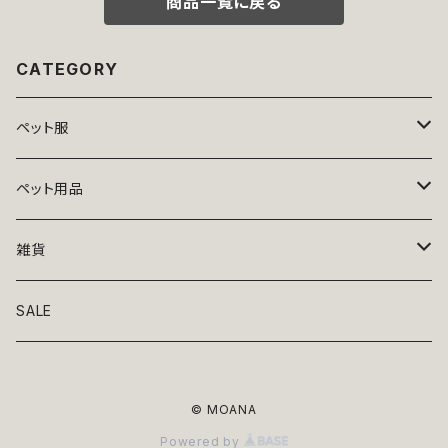
商品一覧に戻る
CATEGORY
ペット服
トップス
ペット用品
ニット
ボトムス
ベッド
雑貨
アロハ
ワンピース
リード・首輪
アート
SALE
Oliver Gal
和装
靴・帽子
グラス・食器
© MOANA
Lolita
ジャケット
アクセサリー
ポーチ・バッグ
Powered by