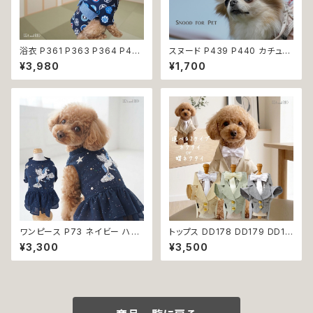
浴衣 P361 P363 P364 P40
スヌード P439 P440 カチュー
3 ハンドメイド 手鞠 紺 ネイビ
シャ ブルー イエロー 花 フラワ
¥3,980
¥1,700
ー 白 ホワイト きなり ドッグ ウ
ー ドッグウェア うさ耳 たれ耳
ェア ドッグウエア 犬 猫 ペット
うさみみ ドッグ ウェア ドッグウ
服 犬服 猫服 犬の服 猫の服 和
エア 犬 猫 ペット 服 犬服 かわ
装 和柄 小型犬 子犬 仔犬 夏 返
いい おしゃれ 小型犬 濡れ防止
品交換不可
汚れ防止 返品交換不可
ワンピース P73 ネイビー ハン
トップス DD178 DD179 DD18
ドメイド ドッグウエア dog 犬
0 タキシード スーツ フォーマル
¥3,300
¥3,500
猫 ペット 服 犬服 猫服 犬の服
蝶ネクタイ ネクタイ リボン 犬
猫の服 かわいい おしゃれ ナチ
猫 ペット 服 犬の服 猫の服 犬
ュラル 小型犬 返品交換不可
服 猫服 ドッグウェア おしゃれ
かっこいい クール シャツ 返品
交換不可