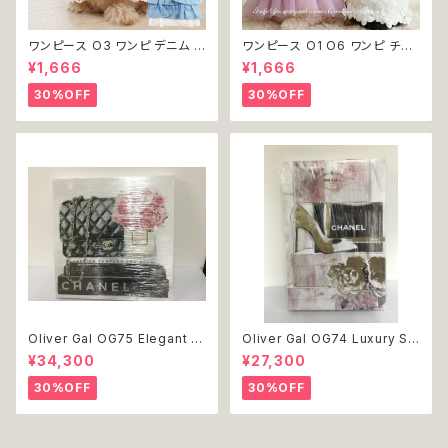
ワンピース O3 ワンピ デニム プ
ワンピース O1 O6 ワンピ チュ
リーツ レース 女の子 犬 犬服
ール レース 花 フラワー 女の子
¥1,666
¥1,666
小型 猫 服 洋服 ペット dog ド
犬 犬服 小型 猫 服 洋服 ペット
ッグウェア おしゃれ かわいい 返
dog ドッグウェア おしゃれ かわ
30%OFF
30%OFF
品交換不可
いい 返品交換不可
Oliver Gal OG75 Elegant E
Oliver Gal OG74 Luxury St
ssentials Paris 絵 アート イ
acked Shoes Rose Giftbo
¥34,300
¥27,300
ンテリア お祝い 贈り物 プレゼ
x 絵 アート インテリア お祝い
ント 結婚 新築 開店 周年 バー
贈り物 プレゼント 結婚 新築 開
30%OFF
30%OFF
スデイ 誕生日 ご褒美
店 周年 バースデイ 誕生日 ご褒
美