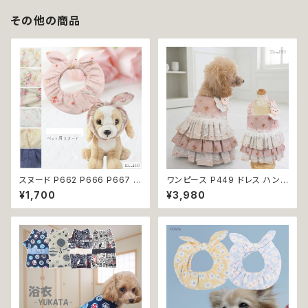
その他の商品
スヌード P662 P666 P667 P
ワンピース P449 ドレス ハンド
670 P673 P674 P765 カチ
メイド コットン うさぎ ラビット
¥1,700
¥3,980
ューシャ 花柄 小花柄 バラ 薔薇
花 小花 ピンク ドックウェア 犬
無地 濡れ防止 汚れ防止 ドッグ
用 服 犬服 猫服 犬の服 猫の服
ウェア ドッグ ウェア 犬 猫 ペッ
ドッグ ウェア ドッグウエア 犬洋
ト 服 犬服 猫服 おしゃれ かわい
服 犬の洋服 洋服 小型犬 中型
い 小型犬 返品交換不可
犬 おしゃれ かわいい 可愛い 返
品交換不可