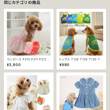
猫洋服 猫の洋服 ペット 女の子
同じカテゴリの商品
小型犬 ビーズ おしゃれ かわい
い 可愛い dog
ワンピース P210 P211 P212 犬
トップス T128 T129 T130 T1
イエロー ピンク ホワイト レッド
31 T132 Ｔシャツ 1-7号 小型
¥3,800
¥980
レモン 蝶 フラワー 猫 ペット 服
犬用 スポーティー カジュアル
犬服 犬の服 犬洋服 犬の洋服
メッシュ ノースリーブ ブルー グ
洋服 猫服 猫の服 猫洋服 猫の
リーン ネイビー ドックウェア ド
洋服 dog ドッグウェア ドッグウ
ッグウェア dog 犬 猫 ペット 服
エア 女の子 小型犬 おしゃれ か
犬服 猫服 犬の服 猫の服 オシャ
わいい 可愛い 透け感 コットン
レ 小型犬 返品交換不可
返品交換不可