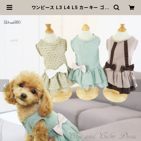
ワンピース L3 L4 L5 カーキー ゴー
ルド グリーン チャコール リボン ドッ
ト レトロ柄 ティアード 小型 犬 猫 ペ
ット 服 犬服 かわいい おしゃれ およ
ばれ おでかけ 返品交換不可 | MOA
NA