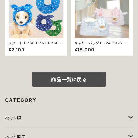
スヌード P766 P767 P768
キャリーバッグ P924 P925 キ
カチューシャ うさ耳 たれ耳 うさ
ャリーケース ショルダーバッグ
¥2,100
¥18,000
みみ ドッグウェア ドッグ ウェア
ボストンバッグ お出掛け 散歩
ドッグウエア 犬 猫 ペット 服 犬
旅行 避難用 防災 犬 猫 ペット
服 猫服 かわいい おしゃれ 小型
小型犬 返品交換不可
犬 濡れ防止 汚れ防止 返品交換
不可
商品一覧に戻る
CATEGORY
ペット服
トップス
ペット用品