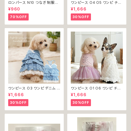
ロンパース N10 つなぎ 制服風
ワンピース O4 O5 ワンピ チェ
チェック柄 グレー 灰色 コスチュ
ック プリーツ レース 女の子 犬
¥960
¥1,666
ーム コスプレ ドッグウェア dog
犬服 小型 猫 服 洋服 ペット do
犬 猫 ペット 服 犬服 洋服 オシ
g ドッグウェア おしゃれ かわい
70%OFF
30%OFF
ャレ かわいい 小型犬 返品交換
い 返品交換不可
不可
ワンピース O3 ワンピ デニム プ
ワンピース O1 O6 ワンピ チュ
リーツ レース 女の子 犬 犬服
ール レース 花 フラワー 女の子
¥1,666
¥1,666
小型 猫 服 洋服 ペット dog ド
犬 犬服 小型 猫 服 洋服 ペット
ッグウェア おしゃれ かわいい 返
dog ドッグウェア おしゃれ かわ
30%OFF
30%OFF
品交換不可
いい 返品交換不可