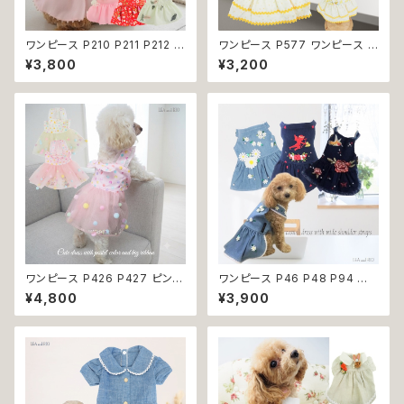
ワンピース P210 P211 P212 犬
ワンピース P577 ワンピース ド
イエロー ピンク ホワイト レッド
レス ハンドメイド 花 スカート ト
¥3,800
¥3,200
レモン 蝶 フラワー 猫 ペット 服
ップス ティアードスカート 春 夏
犬服 犬の服 犬洋服 犬の洋服
パピー 小型犬 犬 猫 ペット 服
洋服 猫服 猫の服 猫洋服 猫の
犬服 猫服 犬の服 猫の服 ドッグ
洋服 dog ドッグウェア ドッグウ
ウェア おしゃれ かわいい お出
エア 女の子 小型犬 おしゃれ か
かけ 返品交換不可
わいい 可愛い 透け感 コットン
返品交換不可
ワンピース P426 P427 ピンク
ワンピース P46 P48 P94 犬
ホワイト ハンドメイド ビーズ 揺
服 フラワー デニム調 トップス ナ
¥4,800
¥3,900
れる リボン レース ドッグウェア
チュラル ハンドメイド ブルー 青
春夏 ドッグウエア ドッグ ウェア
花 パール風 ビーズ ドッグ ウェ
犬 猫 ペット 服 犬服 猫服 シン
ア ドックウェア ドッグウエア 犬
プル 犬洋服 猫洋服 春 夏 洋服
服 犬の服 犬洋服 洋服 女の子
女の子 男の子 小型 おしゃれ か
小型 小型犬 猫 おしゃれ かわい
わいい 送料無料 返品交換不可
い 返品交換不可