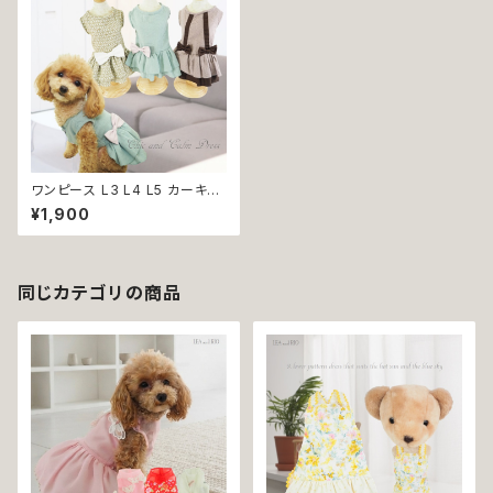
ワンピース L3 L4 L5 カーキー
ゴールド グリーン チャコール リ
¥1,900
ボン ドット レトロ柄 ティアード
小型 犬 猫 ペット 服 犬服 かわ
いい おしゃれ およばれ おでか
け 返品交換不可
同じカテゴリの商品