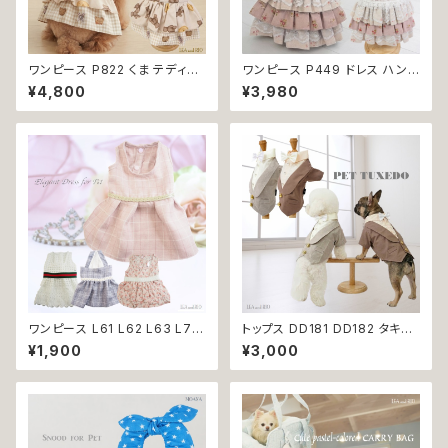
ワンピース P822 くま テディベ
ワンピース P449 ドレス ハンド
ア スカート ハンドメイド フリル
メイド コットン うさぎ ラビット
¥4,800
¥3,980
犬 犬服 猫 猫服 洋服 ペット do
花 小花 ピンク ドックウェア 犬
g ドッグウェア おしゃれ かわい
用 服 犬服 猫服 犬の服 猫の服
い 返品交換不可
ドッグ ウェア ドッグウエア 犬洋
服 犬の洋服 洋服 小型犬 中型
犬 おしゃれ かわいい 可愛い 返
品交換不可
ワンピース L61 L62 L63 L70
トップス DD181 DD182 タキシ
ホワイト ピンク グレー フラミン
ード スーツ フォーマル 蝶ネクタ
¥1,900
¥3,000
ゴ レース チェック 犬 猫 ペット
イ リボン 犬 猫 ペット 服 犬の
服 犬服 太ベルト ベルト おしゃ
服 猫の服 犬服 猫服 ドッグウェ
れ かわいい 上品 レディ ふんわ
ア おしゃれ かっこいい クール
り お呼ばれ お出かけ イベント
シャツ 返品交換不可
パーティー ワンピ dog ドッグ
ウェア 返品交換不可