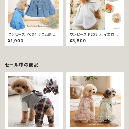
ワンピース YC34 デニム調 紺
ワンピース P209 犬 イエロー
レース シンプル 女の子 春 夏
ナチュラル 猫 ペット 服 犬服 犬
¥1,900
¥3,800
犬 犬服 小型 猫 服 洋服 ペット
の服 犬洋服 犬の洋服 洋服 猫
dog ドッグウェア おしゃれ かわ
服 猫の服 猫洋服 猫の洋服 do
いい 返品交換不可
g ドッグウェア ドッグウエア 女
の子 小型犬 おしゃれ かわいい
可愛い 透け感 コットン 返品交
セール中の商品
換不可