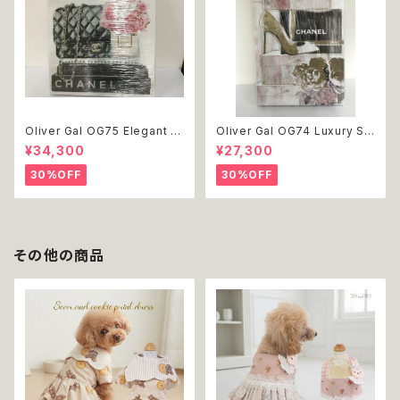
Oliver Gal OG75 Elegant E
Oliver Gal OG74 Luxury St
ssentials Paris 絵 アート イ
acked Shoes Rose Giftbo
¥34,300
¥27,300
ンテリア お祝い 贈り物 プレゼ
x 絵 アート インテリア お祝い
ント 結婚 新築 開店 周年 バー
贈り物 プレゼント 結婚 新築 開
30%OFF
30%OFF
スデイ 誕生日 ご褒美
店 周年 バースデイ 誕生日 ご褒
美
その他の商品