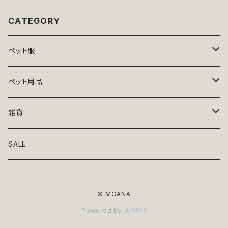
CATEGORY
ペット服
トップス
ペット用品
ニット
ボトムス
ベッド
雑貨
アロハ
ワンピース
リード・首輪
アート
SALE
Oliver Gal
和装
靴・帽子
グラス・食器
© MOANA
Lolita
ジャケット
アクセサリー
ポーチ・バッグ
Powered by