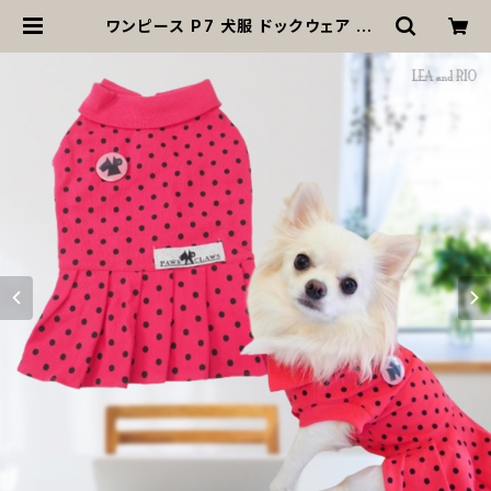
ワンピース P7 犬服 ドックウェア ドッ
グウエア ピンク ドット 水玉 ドッグ ウ
ェア ハンドメイド 犬 服 犬の服 犬洋
服 洋服 女の子 小型 小型犬 猫 おしゃ
れ かわいい カジュアル ワンピ プリー
ツ 可愛い ギフト プレゼント 返品交換
不可 | MOANA