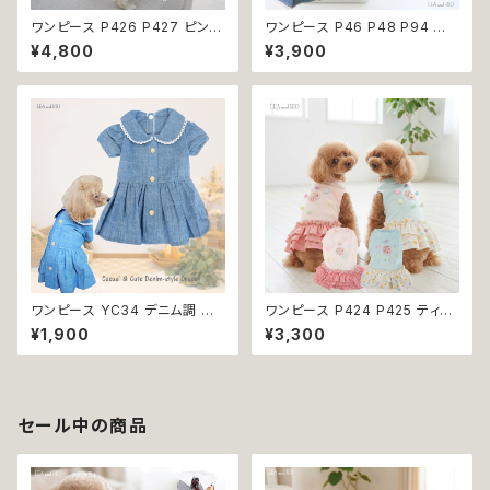
ワンピース P426 P427 ピンク
ワンピース P46 P48 P94 犬
ホワイト ハンドメイド ビーズ 揺
服 フラワー デニム調 トップス ナ
¥4,800
¥3,900
れる リボン レース ドッグウェア
チュラル ハンドメイド ブルー 青
春夏 ドッグウエア ドッグ ウェア
花 パール風 ビーズ ドッグ ウェ
犬 猫 ペット 服 犬服 猫服 シン
ア ドックウェア ドッグウエア 犬
プル 犬洋服 猫洋服 春 夏 洋服
服 犬の服 犬洋服 洋服 女の子
女の子 男の子 小型 おしゃれ か
小型 小型犬 猫 おしゃれ かわい
わいい 送料無料 返品交換不可
い 返品交換不可
ワンピース YC34 デニム調 紺
ワンピース P424 P425 ティア
レース シンプル 女の子 春 夏
ード ドット 水玉 ハンドメイド ド
¥1,900
¥3,300
犬 犬服 小型 猫 服 洋服 ペット
ッグウェア 春夏 ドッグウエア ド
dog ドッグウェア おしゃれ かわ
ッグ ウェア 犬 猫 ペット 服 犬服
いい 返品交換不可
猫服 シンプル 犬洋服 猫洋服 洋
服 小型 おしゃれ かわいい 返品
交換不可
セール中の商品