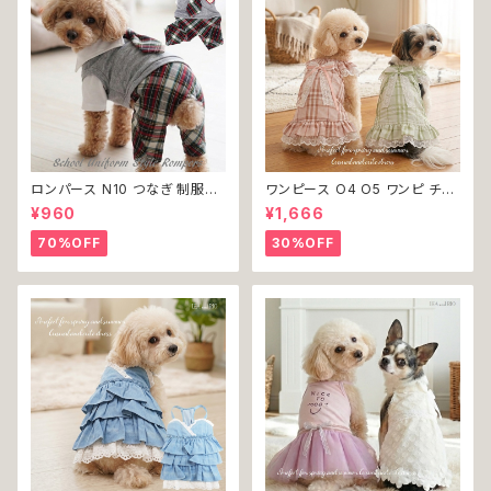
ロンパース N10 つなぎ 制服風
ワンピース O4 O5 ワンピ チェ
チェック柄 グレー 灰色 コスチュ
ック プリーツ レース 女の子 犬
¥960
¥1,666
ーム コスプレ ドッグウェア dog
犬服 小型 猫 服 洋服 ペット do
犬 猫 ペット 服 犬服 洋服 オシ
g ドッグウェア おしゃれ かわい
70%OFF
30%OFF
ャレ かわいい 小型犬 返品交換
い 返品交換不可
不可