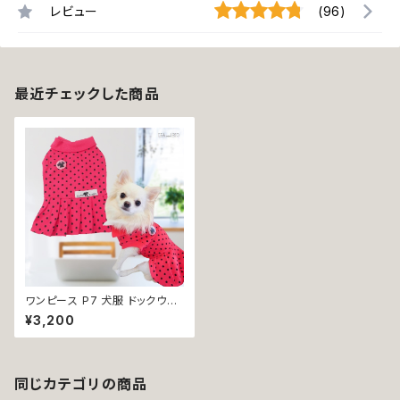
レビュー
(96)
最近チェックした商品
ワンピース P7 犬服 ドックウェ
ア ドッグウエア ピンク ドット 水
¥3,200
玉 ドッグ ウェア ハンドメイド 犬
服 犬の服 犬洋服 洋服 女の子
小型 小型犬 猫 おしゃれ かわい
い カジュアル ワンピ プリーツ
可愛い ギフト プレゼント 返品交
同じカテゴリの商品
換不可