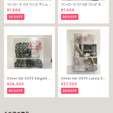
ワンピース O3 ワンピ デニム プ
ワンピース O1 O6 ワンピ チュ
リーツ レース 女の子 犬 犬服
ール レース 花 フラワー 女の子
¥1,666
¥1,666
小型 猫 服 洋服 ペット dog ド
犬 犬服 小型 猫 服 洋服 ペット
ッグウェア おしゃれ かわいい 返
dog ドッグウェア おしゃれ かわ
30%OFF
30%OFF
品交換不可
いい 返品交換不可
Oliver Gal OG75 Elegant E
Oliver Gal OG74 Luxury St
ssentials Paris 絵 アート イ
acked Shoes Rose Giftbo
¥34,300
¥27,300
ンテリア お祝い 贈り物 プレゼ
x 絵 アート インテリア お祝い
ント 結婚 新築 開店 周年 バー
贈り物 プレゼント 結婚 新築 開
30%OFF
30%OFF
スデイ 誕生日 ご褒美
店 周年 バースデイ 誕生日 ご褒
美