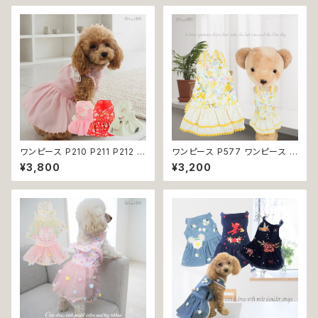
ワンピース P210 P211 P212 犬
ワンピース P577 ワンピース ド
イエロー ピンク ホワイト レッド
レス ハンドメイド 花 スカート ト
¥3,800
¥3,200
レモン 蝶 フラワー 猫 ペット 服
ップス ティアードスカート 春 夏
犬服 犬の服 犬洋服 犬の洋服
パピー 小型犬 犬 猫 ペット 服
洋服 猫服 猫の服 猫洋服 猫の
犬服 猫服 犬の服 猫の服 ドッグ
洋服 dog ドッグウェア ドッグウ
ウェア おしゃれ かわいい お出
エア 女の子 小型犬 おしゃれ か
かけ 返品交換不可
わいい 可愛い 透け感 コットン
返品交換不可