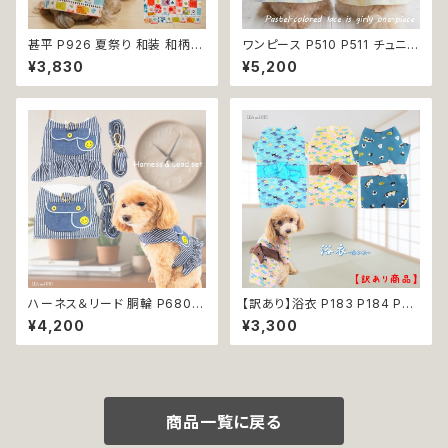
甚平 P926 夏祭り 和装 和柄
ワンピース P510 P511 チュニッ
古風 伝統 日本 夏 ハンドメイド
クワンピース ワンピ ハイウエス
¥3,830
¥5,200
ドッグウエア ドックウェア 男の
ト ハンドメイド お揃い 犬服 猫
子 極小 小型犬 犬 猫 ペット 服
服 ドックウェア ドッグウエア ナ
犬服 犬の服 犬洋服 犬の洋服
チュラル ウェア トップス 犬 猫
洋服 おしゃれ かわいい 可愛い
服 犬洋服 猫洋服 洋服 女の子
返品交換不可
小型 小型犬 おしゃれ かわいい
プレゼント ギフト 送料無料 返
品交換不可
ハーネス＆リード 胴輪 P680 P
【訳あり】浴衣 P183 P184 P22
681 ハーネス リード 一体型 セ
4ドッグウェア 男の子 ブルー イ
¥4,200
¥3,300
ット 引っ張り防止 お出掛け 散
エロー ドッグ ウェア ドッグウエ
歩 ドッグウエア 犬 猫 ペット 服
ア 犬 猫 ペット 服 犬服 和装 和
犬服 猫服 かわいい おしゃれ 小
柄 おしゃれ おにぎり 波 わんこ
型犬 返品交換不可
ウェーブ 青海波 小型犬 子犬 仔
犬
商品一覧に戻る