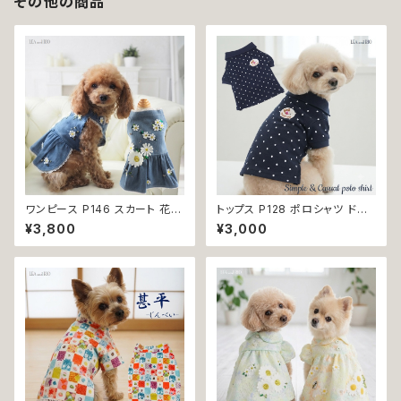
その他の商品
ワンピース P146 スカート 花
トップス P128 ポロシャツ ドット
ジャンスカ ドッグウエア ドック
柄 ハンドメイド dog ドッグウェ
¥3,800
¥3,000
ウェア 犬 猫 犬の服 猫の服 do
ア 犬 猫 ペット 服 犬服 猫服 犬
g ペット 服 小型犬 かわいい お
の服 猫の服 かわいい カジュア
しゃれ お呼ばれ フレア キュート
ル キュート デイリー シンプル
返品交換不可
おしゃれ 小型犬 返品交換不可