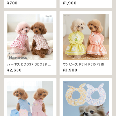
GD8 ハンブー歯ブラシ THE H
1 P222 P223 和装 和柄 ドッグ
¥700
¥1,900
UMBLE CO.キッズ 子ども バン
ウェア 犬 コスプレ 男の子 夏服
ブー 竹 口腔ケア 植物由来原料
ドッグウエア ドックウェア おしゃ
れ ブルー ダークレッド カーキ
ー ホワイト うさぎ ラビット 祭り
極小 小型 猫 ペット 服 犬服 猫
服 古風 伝統 夏 日本 ギフト プ
レゼント 贈り物 返品交換不可
ハーネス DDO37 DDO38 洋
ワンピース P514 P515 花 蝶
服のようなハーネス 胴輪 チェッ
ハンドメイド ピンク イエローグ
¥2,630
¥3,980
ク 散歩 お出掛け 引っ張り防止
リーン レース ドッグウェア 春夏
小型犬 犬 猫 ペット 服 犬服 返
ドッグウエア ドッグ ウェア 犬 猫
品交換不可
ペット 服 犬服 猫服 シンプル 犬
の洋服 猫の洋服 春 夏 洋服 女
の子 小型 おしゃれ かわいい 送
料無料 返品交換不可