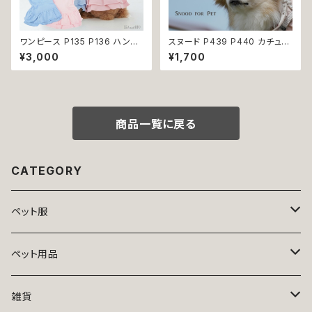
ワンピース P135 P136 ハンド
スヌード P439 P440 カチュー
メイド ピンク ブルー ナチュラル
シャ ブルー イエロー 花 フラワ
¥3,000
¥1,700
カラー パステルカラー ふんわり
ー ドッグウェア うさ耳 たれ耳
カラー キラキラ ドッグウェア do
うさみみ ドッグ ウェア ドッグウ
g 犬 猫 ペット 服 犬服 猫服 か
エア 犬 猫 ペット 服 犬服 かわ
わいい おしゃれ デイリー フリン
いい おしゃれ 小型犬 濡れ防止
ジ リボン ビーズ フリル ティア
汚れ防止 返品交換不可
ード 小型犬 返品交換不可
商品一覧に戻る
CATEGORY
ペット服
トップス
ペット用品
ニット
ボトムス
ベッド
雑貨