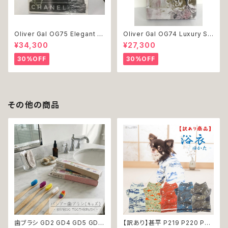
Oliver Gal OG75 Elegant E
Oliver Gal OG74 Luxury St
ssentials Paris 絵 アート イ
acked Shoes Rose Giftbo
¥34,300
¥27,300
ンテリア お祝い 贈り物 プレゼ
x 絵 アート インテリア お祝い
ント 結婚 新築 開店 周年 バー
贈り物 プレゼント 結婚 新築 開
30%OFF
30%OFF
スデイ 誕生日 ご褒美
店 周年 バースデイ 誕生日 ご褒
美
その他の商品
歯ブラシ GD2 GD4 GD5 GD6
【訳あり】甚平 P219 P220 P22