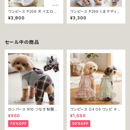
ワンピース P209 犬 イエロー
ワンピース P299 くま テディベ
ナチュラル 猫 ペット 服 犬服 犬
ア スカート ハンドメイド フリル
¥3,800
¥3,300
の服 犬洋服 犬の洋服 洋服 猫
犬 犬服 猫 猫服 洋服 ペット do
服 猫の服 猫洋服 猫の洋服 do
g ドッグウェア おしゃれ かわい
g ドッグウェア ドッグウエア 女
い 返品交換不可
の子 小型犬 おしゃれ かわいい
可愛い 透け感 コットン 返品交
セール中の商品
換不可
ロンパース N10 つなぎ 制服風
ワンピース O4 O5 ワンピ チェ
チェック柄 グレー 灰色 コスチュ
ック プリーツ レース 女の子 犬
¥960
¥1,666
ーム コスプレ ドッグウェア dog
犬服 小型 猫 服 洋服 ペット do
犬 猫 ペット 服 犬服 洋服 オシ
g ドッグウェア おしゃれ かわい
70%OFF
30%OFF
ャレ かわいい 小型犬 返品交換
い 返品交換不可