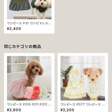
ワンピース P31 ワンピ ドレス
ツイード調 ハンドメイド かっこ
¥2,400
いい かわいい ドッグウェア dog
犬 猫 ペット 服 犬服 猫服 小型
犬 返品交換不可
同じカテゴリの商品
ワンピース P210 P211 P212 犬
ワンピース P577 ワンピース ド
イエロー ピンク ホワイト レッド
レス ハンドメイド 花 スカート ト
¥3,800
¥3,200
レモン 蝶 フラワー 猫 ペット 服
ップス ティアードスカート 春 夏