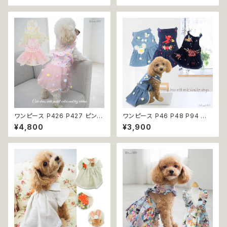
犬服 犬の服 犬洋服 犬の洋服
パピー 小型犬 犬 猫 ペット 服
洋服 猫服 猫の服 猫洋服 猫の
犬服 猫服 犬の服 猫の服 ドッグ
洋服 dog ドッグウェア ドッグウ
ウェア おしゃれ かわいい お出
エア 女の子 小型犬 おしゃれ か
かけ 返品交換不可
わいい 可愛い 透け感 コットン
返品交換不可
ワンピース P426 P427 ピンク
ワンピース P46 P48 P94 犬
ホワイト ハンドメイド ビーズ 揺
服 フラワー デニム調 トップス ナ
¥4,800
¥3,900
れる リボン レース ドッグウェア
チュラル ハンドメイド ブルー 青
春夏 ドッグウエア ドッグ ウェア
花 パール風 ビーズ ドッグ ウェ
犬 猫 ペット 服 犬服 猫服 シン
ア ドックウェア ドッグウエア 犬
プル 犬洋服 猫洋服 春 夏 洋服
服 犬の服 犬洋服 洋服 女の子
女の子 男の子 小型 おしゃれ か
小型 小型犬 猫 おしゃれ かわい
わいい 送料無料 返品交換不可
い 返品交換不可