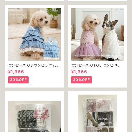
不可
ワンピース O3 ワンピ デニム プ
ワンピース O1 O6 ワンピ チュ
リーツ レース 女の子 犬 犬服
ール レース 花 フラワー 女の子
¥1,666
¥1,666
小型 猫 服 洋服 ペット dog ド
犬 犬服 小型 猫 服 洋服 ペット
ッグウェア おしゃれ かわいい 返
dog ドッグウェア おしゃれ かわ
30%OFF
30%OFF
品交換不可
いい 返品交換不可