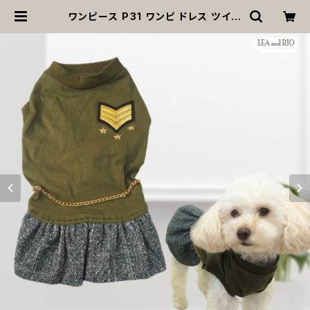
ワンピース P31 ワンピ ドレス ツイー
ド調 ハンドメイド かっこいい かわい
い ドッグウェア dog 犬 猫 ペット 服
犬服 猫服 小型犬 返品交換不可 | M
OANA