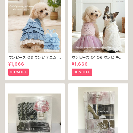
ワンピース O3 ワンピ デニム プ
ワンピース O1 O6 ワンピ チュ
リーツ レース 女の子 犬 犬服
ール レース 花 フラワー 女の子
¥1,666
¥1,666
小型 猫 服 洋服 ペット dog ド
犬 犬服 小型 猫 服 洋服 ペット
ッグウェア おしゃれ かわいい 返
dog ドッグウェア おしゃれ かわ
30%OFF
30%OFF
品交換不可
いい 返品交換不可