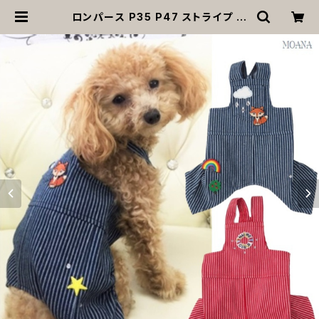
ロンパース P35 P47 ストライプ お
しゃれ デニム レッド ハンドメイド 小
型犬 犬 猫 ペット 服 犬服 猫服 犬の
服 猫の服 ドッグウェア 返品交換不可
| MOANA