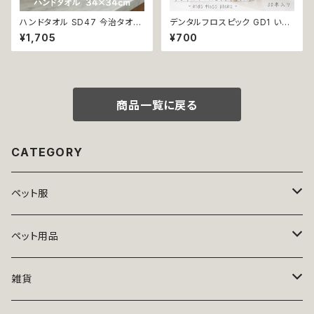
ハンドタオル SD47 今治タオル
デンタルフロスピック GD1 いち
タオル 34×34cm Imabari Tir
ごフレーバーデンタルフロス TH
¥1,705
¥700
er 白 アイボリー ラムコ糸 イン
E HUMBLE CO. 30本入り い
ド綿 贅沢タオル 高級 シンプル
ちごフレーバー 恐竜 フロス 歯
日本製 綿100％
間 虫歯 歯周病 オーラルケア
商品一覧に戻る
CATEGORY
ペット服
トップス
ペット用品
ニット
ボトムス
ベッド
雑貨