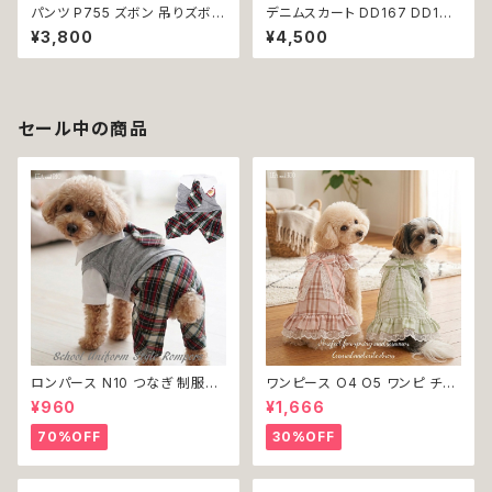
パンツ P755 ズボン 吊りズボン
デニムスカート DD167 DD168
ボトムス 小型犬 犬 猫 ペット 服
スカート カジュアル ジャンパー
¥3,800
¥4,500
犬服 犬の服 猫服 猫の服 ドッグ
スカート 犬 猫 ペット 犬服 猫服
ウェア おしゃれ かわいい お出
犬の服 猫の服 返品交換不可
かけ 返品交換不可
セール中の商品
ロンパース N10 つなぎ 制服風
ワンピース O4 O5 ワンピ チェ
チェック柄 グレー 灰色 コスチュ
ック プリーツ レース 女の子 犬
¥960
¥1,666
ーム コスプレ ドッグウェア dog
犬服 小型 猫 服 洋服 ペット do
犬 猫 ペット 服 犬服 洋服 オシ
g ドッグウェア おしゃれ かわい
70%OFF
30%OFF
ャレ かわいい 小型犬 返品交換
い 返品交換不可
不可