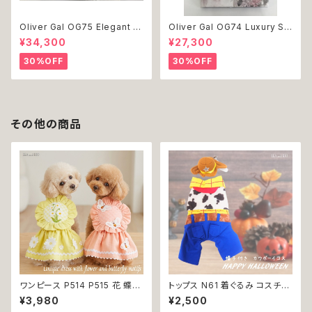
Oliver Gal OG75 Elegant E
Oliver Gal OG74 Luxury St
ssentials Paris 絵 アート イ
acked Shoes Rose Giftbo
¥34,300
¥27,300
ンテリア お祝い 贈り物 プレゼ
x 絵 アート インテリア お祝い
ント 結婚 新築 開店 周年 バー
贈り物 プレゼント 結婚 新築 開
30%OFF
30%OFF
スデイ 誕生日 ご褒美
店 周年 バースデイ 誕生日 ご褒
美
その他の商品
ワンピース P514 P515 花 蝶
トップス N61 着ぐるみ コスチュ
ハンドメイド ピンク イエローグ
ーム コスプレ キャラクター ブル
¥3,980
¥2,500
リーン レース ドッグウェア 春夏
ー ホワイト レッド 帽子付き カ