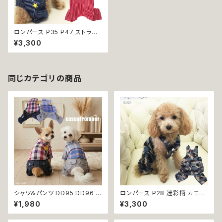
ロンパース P35 P47 ストライ
プ おしゃれ デニム レッド ハンド
¥3,300
メイド 小型犬 犬 猫 ペット 服
犬服 猫服 犬の服 猫の服 ドッグ
ウェア 返品交換不可
同じカテゴリの商品
シャツ＆パンツ DD95 DD96 チ
ロンパース P28 迷彩柄 カモフ
ェック柄 星柄 半袖 つなぎ オー
ラ おしゃれ アーミー 小型犬 犬
¥1,980
¥3,300
ルインワン カバーオール 犬用
猫 ペット 服 犬服 猫服 犬の服
猫用 犬 猫 ペット 服 犬服 猫服
猫の服 ドッグウェア 返品交換不