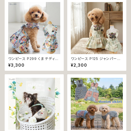
犬の服 猫の服 返品交換不可
可
ワンピース P299 くま テディベ
ワンピース P125 ジャンパース
ア スカート ハンドメイド フリル
カート ジャンスカ スカート 迷彩
¥3,300
¥2,300
犬 犬服 猫 猫服 洋服 ペット do
柄 カモフラ アーミー パステル
g ドッグウェア おしゃれ かわい
カーキ ドッグウエア dog 犬 猫
い 返品交換不可
ペット 服 犬服 猫服 おしゃれ か
わいい カジュアル 小型犬 返品
交換不可