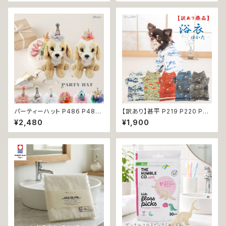
ドッグウエア ドッグ ウェア 犬 猫
ウボーイ 衣装 仮装 変身 ハロ
ペット 服 犬服 猫服 シンプル 犬
ウィン ドッグウェア dog 犬 猫
の洋服 猫の洋服 春 夏 洋服 女
ペット 服 犬服 猫服 洋服 オシャ
の子 小型 おしゃれ かわいい 送
レ かわいい 小型犬 返品交換不
料無料 返品交換不可
可
パーティーハット P486 P487
【訳あり】甚平 P219 P220 P22
P488 P489 P490 P491 三
1 P222 P223 和装 和柄 ドッグ
¥2,480
¥1,900
角帽子 とんがり帽子 王冠 帽子
ウェア 犬 コスプレ 男の子 夏服
ハット 誕生日 パーティー ドック
ドッグウエア ドックウェア おしゃ
ウェア 犬 用 服 犬服 犬の服 ド
れ ブルー ダークレッド カーキ
ッグ ウェア ドッグウエア 犬洋服
ー ホワイト うさぎ ラビット 祭り
犬の洋服 洋服 猫 猫服 猫の服
極小 小型 猫 ペット 服 犬服 猫
ペット 小型犬 中型犬 おしゃれ
服 古風 伝統 夏 日本 ギフト プ
かわいい 可愛い 返品交換不可
レゼント 贈り物 返品交換不可