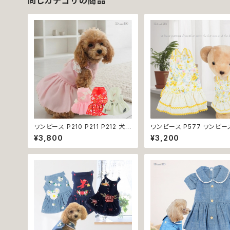
同じカテゴリの商品
ワンピース P210 P211 P212 犬
ワンピース P577 ワンピー
イエロー ピンク ホワイト レッド レ
ス ハンドメイド 花 スカート
¥3,800
¥3,200
モン 蝶 フラワー 猫 ペット 服 犬服
ス ティアードスカート 春 夏
犬の服 犬洋服 犬の洋服 洋服 猫
ー 小型犬 犬 猫 ペット 服 
服 猫の服 猫洋服 猫の洋服 dog
服 犬の服 猫の服 ドッグウェ
ドッグウェア ドッグウエア 女の子
しゃれ かわいい お出かけ 
小型犬 おしゃれ かわいい 可愛い
換不可
透け感 コットン 返品交換不可