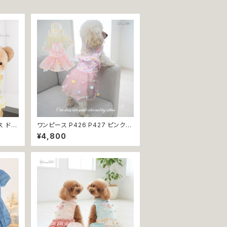
ス ドレ
ワンピース P426 P427 ピンク
 トップ
ホワイト ハンドメイド ビーズ 揺れ
¥4,800
 パピ
る リボン レース ドッグウェア 春夏
犬服 猫
ドッグウエア ドッグ ウェア 犬 猫
ア お
ペット 服 犬服 猫服 シンプル 犬洋
返品交
服 猫洋服 春 夏 洋服 女の子 男の
子 小型 おしゃれ かわいい 送料無
料 返品交換不可