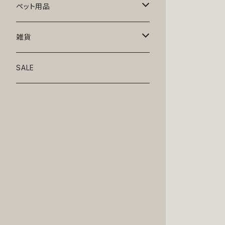
トップス
ペット用品
ニット
ボトムス
ベッド
雑貨
アロハ
ワンピース
リード・首輪
アート
SALE
Oliver Gal
和装
靴・帽子
グラス・食器
Lolita
ジャケット
アクセサリー
ポーチ・バッグ
Kate spade
サングラス・ゴーグル
IZAK
コスプレ
キャリーケース・バッグ
小物
リボン・蝶ネクタイ
Mark tetro
布地
mark tetro
ロンパース・つなぎ
マナーパンツ
エプロン・ミトン
KAHRI HOME
レザー
Kate spade
ベルトタイプ
KAHRI HOME
フォーマル