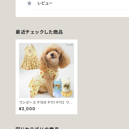
レビュー
最近チェックした商品
ワンピース P106 P111 P112 ワン
ピ フルーツ バナナ アップル ブルー
¥3,000
イエロー チェック ドッグウェア do
g 犬 猫 ペット 服 犬服 サマー 夏
常夏 南国 ストライプ POP ポップ
カジュアル おしゃれ かわいい 小
型犬 返品交換不可