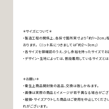
＊サイズについて＊
・製造工程の関係上、各採寸箇所実寸より「約1～2cm
おります。 （ニット系につきましては「約2～3cm」）
・各サイズを御確認のうえ、少し余裕を持ったサイズでお
・デザイン・生地によっては、普段着用しているサイズと
＊お願い＊
・衛生上商品開封後の返品、交換は致しかねます。
・画像は実際の商品とイメージが若干異なる場合がござ
・破損・サイズアウトした商品はご使用を中止してくださ
れがございます。