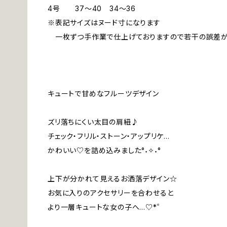
4号 37～40 34～36
※表記サイズはヌード寸になります
一枚ずつ手作業で仕上げておりますので若干の誤差が
キュートで甘めなフルーツデザイン
ズリ落ちにくい太目の肩紐♪
チェック・フリル・ストーン・アップリケ…
かわいい♡を詰め込みました°˖✧˖°
上下が分かれて見えるお洒落デザイン☆
お気に入りのアクセサリーを合わせると
より一層キュートな女の子へ…♡*゜