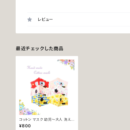
レビュー
最近チェックした商品
コットン マスク 幼児～大人 洗える
布製 PM7 PM8 PM9 PM10 PM
¥800
11 PM12 レッド ピンク ブルー イ