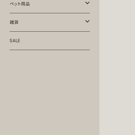
トップス
ペット用品
ニット
ボトムス
ベッド
雑貨
アロハ
ワンピース
リード・首輪
アート
SALE
Oliver Gal
和装
靴・帽子
グラス・食器
Lolita
ジャケット
アクセサリー
ポーチ・バッグ
Kate spade
サングラス・ゴーグル
IZAK
コスプレ
キャリーケース・バッグ
小物
リボン・蝶ネクタイ
Mark tetro
布地
mark tetro
ロンパース・つなぎ
マナーパンツ
エプロン・ミトン
KAHRI HOME
レザー
Kate spade
ベルトタイプ
KAHRI HOME
フォーマル