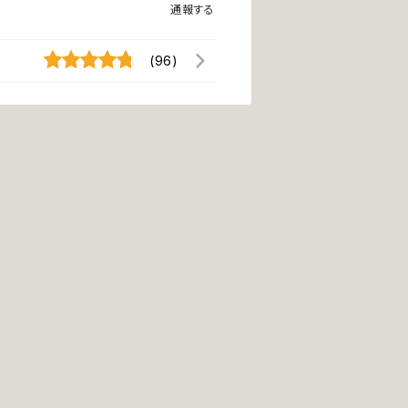
通報する
(96)