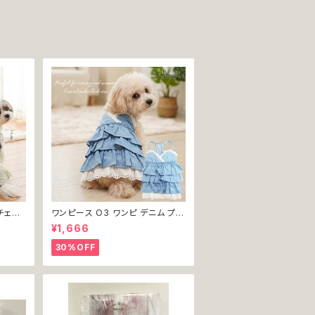
チェッ
ワンピース O3 ワンピ デニム プリ
犬 犬服
ーツ レース 女の子 犬 犬服 小型
¥1,666
 ドッグ
猫 服 洋服 ペット dog ドッグウェ
返品交
ア おしゃれ かわいい 返品交換不
30%OFF
可