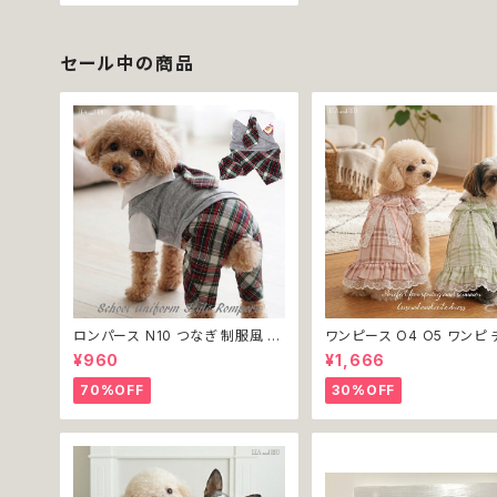
エロー ハート ローズ 薔薇 バラ 向
日葵 ひまわり 花柄 フラワー Dog
Cat キャラ モチーフ かわいい 大
人 おしゃれ ハンドメイド
セール中の商品
ロンパース N10 つなぎ 制服風 チ
ワンピース O4 O5 ワンピ 
ェック柄 グレー 灰色 コスチューム
ク プリーツ レース 女の子 
¥960
¥1,666
コスプレ ドッグウェア dog 犬 猫
小型 猫 服 洋服 ペット dog
ペット 服 犬服 洋服 オシャレ かわ
ウェア おしゃれ かわいい 
70%OFF
30%OFF
いい 小型犬 返品交換不可
換不可