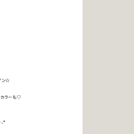
イン☆
るカラーも♡
˖°