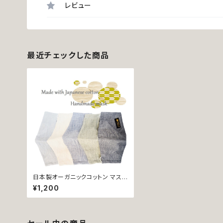
レビュー
最近チェックした商品
日本製オーガニックコットン マスク
子供～大人 洗える 布製 PM23 P
¥1,200
M24 PM25 PM26 PM27 クリー
ム ライト グレー カーキ ダーク ナ
チュラル カラー 大人 シンプル お
しゃれ ハンドメイド