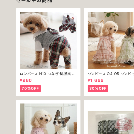
セール中の商品
ロンパース N10 つなぎ 制服風 チ
ワンピース O4 O5 ワンピ 
ェック柄 グレー 灰色 コスチューム
ク プリーツ レース 女の子 
¥960
¥1,666
コスプレ ドッグウェア dog 犬 猫
小型 猫 服 洋服 ペット dog
ペット 服 犬服 洋服 オシャレ かわ
ウェア おしゃれ かわいい 
70%OFF
30%OFF
いい 小型犬 返品交換不可
換不可