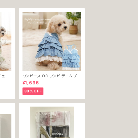
チェッ
ワンピース O3 ワンピ デニム プリ
犬 犬服
ーツ レース 女の子 犬 犬服 小型
¥1,666
 ドッグ
猫 服 洋服 ペット dog ドッグウェ
返品交
ア おしゃれ かわいい 返品交換不
30%OFF
可