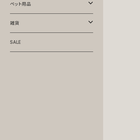
トップス
ペット用品
ニット
ボトムス
ベッド
雑貨
アロハ
ワンピース
リード・首輪
アート
SALE
Oliver Gal
和装
靴・帽子
グラス・食器
Lolita
ジャケット
アクセサリー
ポーチ・バッグ
Kate spade
サングラス・ゴーグル
IZAK
コスプレ
キャリーケース・バッグ
小物
リボン・蝶ネクタイ
Mark tetro
布地
mark tetro
ロンパース・つなぎ
マナーパンツ
エプロン・ミトン
KAHRI HOME
レザー
Kate spade
ベルトタイプ
KAHRI HOME
フォーマル